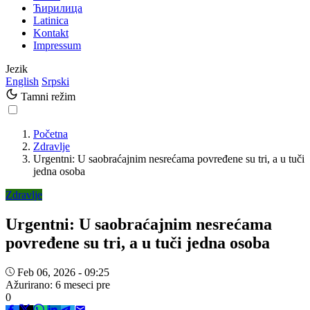
Ћирилица
Latinica
Kontakt
Impressum
Jezik
English
Srpski
Tamni režim
Početna
Zdravlje
Urgentni: U saobraćajnim nesrećama povređene su tri, a u tuči
jedna osoba
Zdravlje
Urgentni: U saobraćajnim nesrećama
povređene su tri, a u tuči jedna osoba
Feb 06, 2026 - 09:25
Ažurirano: 6 meseci pre
0