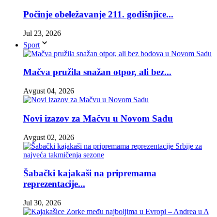
Počinje obeležavanje 211. godišnjice...
Jul 23, 2026
Sport
Mačva pružila snažan otpor, ali bez...
Avgust 04, 2026
Novi izazov za Mačvu u Novom Sadu
Avgust 02, 2026
Šabački kajakaši na pripremama
reprezentacije...
Jul 30, 2026