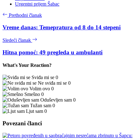
Urgentni prijem Šabac
Prethodni članak
Vreme danas: Temepratura od 8 do 14 stepeni
Sledeći članak
Hitna pomoć: 49 pregleda u ambulanti
What's Your Reaction?
Sviđa mi se
0
Ne sviđa mi se
0
Volim ovo
0
Smešno
0
Oduševljen sam
0
Tužan sam
0
Ljut sam
0
Povezani članci