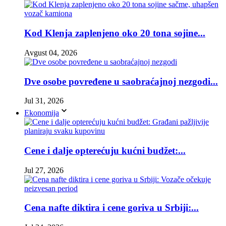
Kod Klenja zaplenjeno oko 20 tona sojine...
Avgust 04, 2026
Dve osobe povređene u saobraćajnoj nezgodi...
Jul 31, 2026
Ekonomija
Cene i dalje opterećuju kućni budžet:...
Jul 27, 2026
Cena nafte diktira i cene goriva u Srbiji:...