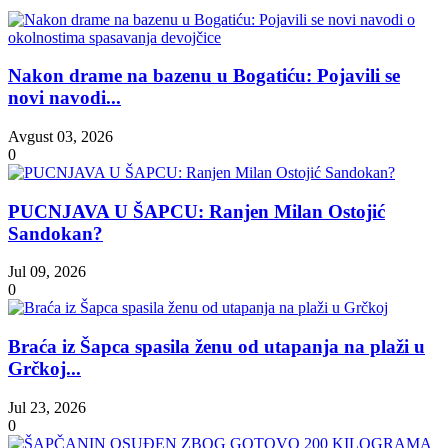
Nakon drame na bazenu u Bogatiću: Pojavili se
novi navodi...
Avgust 03, 2026
0
PUCNJAVA U ŠAPCU: Ranjen Milan Ostojić
Sandokan?
Jul 09, 2026
0
Braća iz Šapca spasila ženu od utapanja na plaži u
Grčkoj...
Jul 23, 2026
0