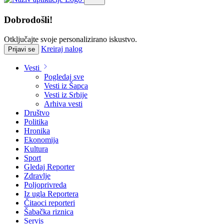
Dobrodošli!
Otključajte svoje personalizirano iskustvo.
Kreiraj nalog
Prijavi se
Vesti
Pogledaj sve
Vesti iz Šapca
Vesti iz Srbije
Arhiva vesti
Društvo
Politika
Hronika
Ekonomija
Kultura
Sport
Gledaj Reporter
Zdravlje
Poljoprivreda
Iz ugla Reportera
Čitaoci reporteri
Šabačka riznica
Servis