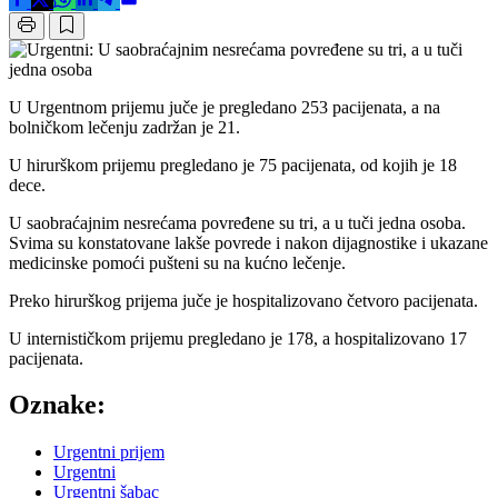
U Urgentnom prijemu juče je pregledano 253 pacijenata, a na
bolničkom lečenju zadržan je 21.
U hirurškom prijemu pregledano je 75 pacijenata, od kojih je 18
dece.
U saobraćajnim nesrećama povređene su tri, a u tuči jedna osoba.
Svima su konstatovane lakše povrede i nakon dijagnostike i ukazane
medicinske pomoći pušteni su na kućno lečenje.
Preko hirurškog prijema juče je hospitalizovano četvoro pacijenata.
U internističkom prijemu pregledano je 178, a hospitalizovano 17
pacijenata.
Oznake:
Urgentni prijem
Urgentni
Urgentni šabac