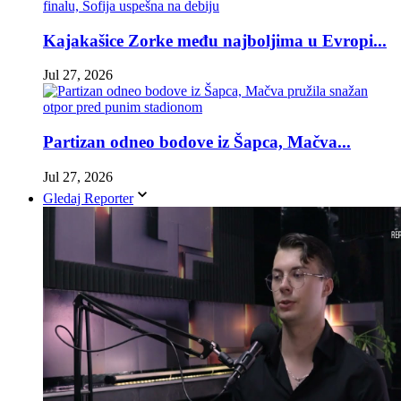
Kajakašice Zorke među najboljima u Evropi...
Jul 27, 2026
Partizan odneo bodove iz Šapca, Mačva...
Jul 27, 2026
Gledaj Reporter