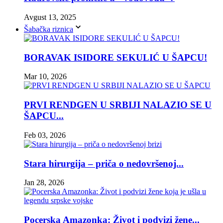
Avgust 13, 2025
Šabačka riznica
BORAVAK ISIDORE SEKULIĆ U ŠAPCU!
Mar 10, 2026
PRVI RENDGEN U SRBIJI NALAZIO SE U
ŠAPCU...
Feb 03, 2026
Stara hirurgija – priča o nedovršenoj...
Jan 28, 2026
Pocerska Amazonka: Život i podvizi žene...