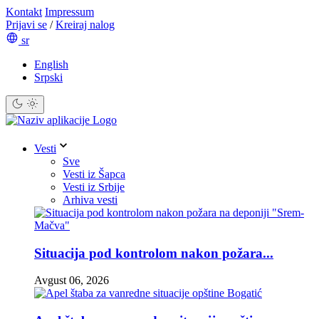
Kontakt
Impressum
Prijavi se
/
Kreiraj nalog
sr
English
Srpski
Vesti
Sve
Vesti iz Šapca
Vesti iz Srbije
Arhiva vesti
Situacija pod kontrolom nakon požara...
Avgust 06, 2026