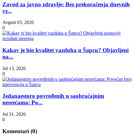
Zavod za javno zdravlje: Bez prekoračenja dnevnih
vr...
Avgust 03, 2026
0
Kakav je bio kvalitet vazduha u Šapcu? Objavljeni
na...
Jul 13, 2026
0
Jedanaestoro povređenih u saobraćajnim
nesrećama: Po...
Jul 31, 2026
0
Komentari (
0
)