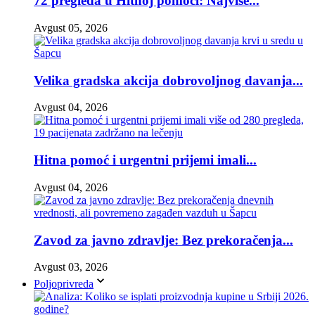
72 pregleda u Hitnoj pomoći: Najviše...
Avgust 05, 2026
Velika gradska akcija dobrovoljnog davanja...
Avgust 04, 2026
Hitna pomoć i urgentni prijemi imali...
Avgust 04, 2026
Zavod za javno zdravlje: Bez prekoračenja...
Avgust 03, 2026
Poljoprivreda