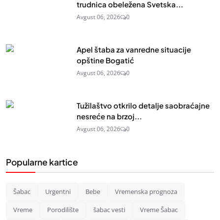
trudnica obeležena Svetska...
Avgust 06, 2026
0
Apel štaba za vanredne situacije
opštine Bogatić
Avgust 06, 2026
0
Tužilaštvo otkrilo detalje saobraćajne
nesreće na brzoj...
Avgust 06, 2026
0
Popularne kartice
Šabac
Urgentni
Bebe
Vremenska prognoza
Vreme
Porodilište
šabac vesti
Vreme Šabac