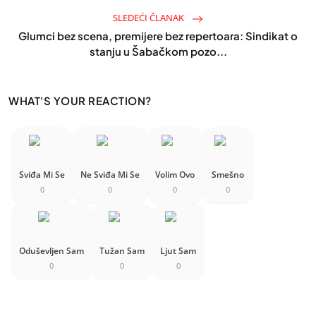
SLEDEĆI ČLANAK
Glumci bez scena, premijere bez repertoara: Sindikat o
stanju u Šabačkom pozo...
WHAT'S YOUR REACTION?
Sviđa Mi Se
Ne Sviđa Mi Se
Volim Ovo
Smešno
0
0
0
0
Oduševljen Sam
Tužan Sam
Ljut Sam
0
0
0