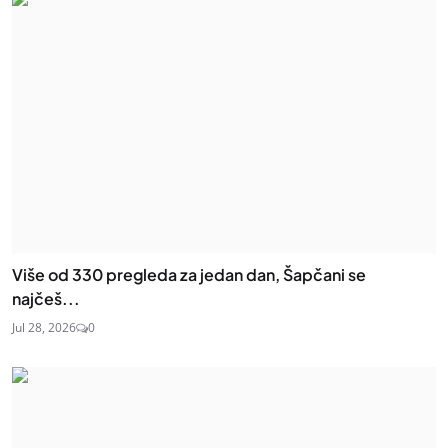
Više od 330 pregleda za jedan dan, Šapčani se
najčeš...
Jul 28, 2026
0