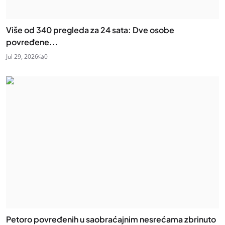
Više od 340 pregleda za 24 sata: Dve osobe
povređene...
Jul 29, 2026
0
Petoro povređenih u saobraćajnim nesrećama zbrinuto