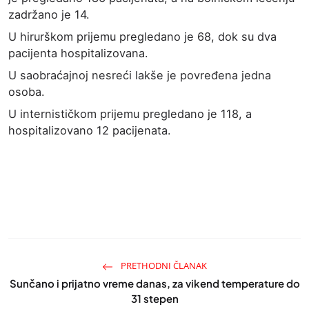
zadržano je 14.
U hirurškom prijemu pregledano je 68, dok su dva
pacijenta hospitalizovana.
U saobraćajnoj nesreći lakše je povređena jedna
osoba.
U internističkom prijemu pregledano je 118, a
hospitalizovano 12 pacijenata.
PRETHODNI ČLANAK
Sunčano i prijatno vreme danas, za vikend temperature do
31 stepen