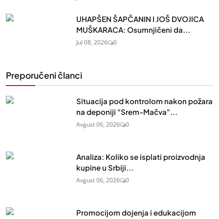
UHAPŠEN ŠAPČANIN I JOŠ DVOJICA
MUŠKARACA: Osumnjičeni da...
Jul 08, 2026
0
Preporučeni članci
Situacija pod kontrolom nakon požara
na deponiji "Srem-Mačva"...
Avgust 06, 2026
0
Analiza: Koliko se isplati proizvodnja
kupine u Srbiji...
Avgust 06, 2026
0
Promocijom dojenja i edukacijom