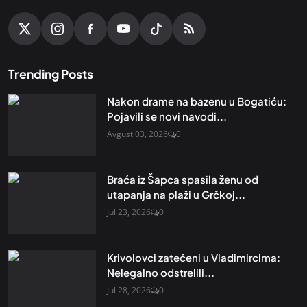
Trending Posts
Nakon drame na bazenu u Bogatiću:
Pojavili se novi navodi...
Avgust 03, 2026
0
Braća iz Šapca spasila ženu od
utapanja na plaži u Grčkoj...
Jul 23, 2026
0
Krivolovci zatečeni u Vladimircima:
Nelegalno odstrelili...
Jul 28, 2026
0