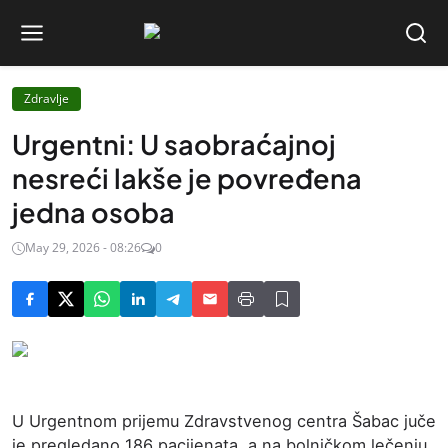
Zdravlje
Urgentni: U saobraćajnoj
nesreći lakše je povređena
jedna osoba
May 29, 2026 - 08:26
0
U Urgentnom prijemu Zdravstvenog centra Šabac juče
je pregledano 186 pacijenata, a na bolničkom lečenju