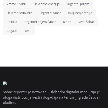
Vreme u Srbiji
Električna energija
Urgentni prijem
Elektrodistribucija
Urgentni šabac
Isključenje struje
Politika
Urgentni prijem Šabac
Izbori
vesti šabac
Bogatić
Vesti
Šabac reporter je nezavisni i slobodni digitalni medij čija je
uloga distribucija vesti i događaja na teritoriji grada Šapca i
okoline.