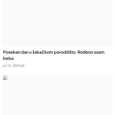
Poseban dan u šabačkom porodilištu: Rođeno osam
beba
Jul 16, 2026
0