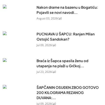
Nakon drame na bazenu u Bogatiću:
Pojavili se novi navodi...
Avgust 03, 2026
0
PUCNJAVA U ŠAPCU: Ranjen Milan
Ostojić Sandokan?
Jul 09, 2026
0
Braća iz Šapca spasila ženu od
utapanja na plaži u Grčkoj...
Jul 23, 2026
0
ŠAPČANIN OSUĐEN ZBOG GOTOVO
200 KILOGRAMA REZANOG
DUVANA:...
Jul 09, 2026
0