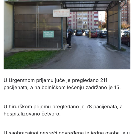
U Urgentnom prijemu juče je pregledano 211
pacijenata, a na bolničkom lečenju zadržano je 15.
U hirurškom prijemu pregledano je 78 pacijenata, a
hospitalizovano četvoro.
U saobraćajnoj nesreći povređena je jedna osoba, a u