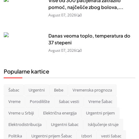
Više od 300 pacijenata zatražilo
pomoć, najčešće zbog bolova,...
Avgust 07, 2026
0
Danas veoma toplo, temperatura do
37 stepeni
Avgust 07, 2026
0
Popularne kartice
Šabac
Urgentni
Bebe
Vremenska prognoza
Vreme
Porodilište
šabac vesti
Vreme Šabac
Vreme u Srbiji
Električna energija
Urgentni prijem
Elektrodistribucija
Urgentni šabac
Isključenje struje
Politika
Urgentni prijem Šabac
Izbori
vesti šabac