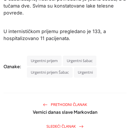
tučama dve. Svima su konstatovane lake telesne
povrede.
U internističkom prijemu pregledano je 133, a
hospitalizovano 11 pacijenata.
Urgentni prijem
Urgentni šabac
Oznake:
Urgentni prijem Šabac
Urgentni
PRETHODNI ČLANAK
Vernici danas slave Markovdan
SLEDEĆI ČLANAK