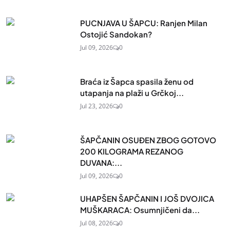
PUCNJAVA U ŠAPCU: Ranjen Milan
Ostojić Sandokan?
Jul 09, 2026
0
Braća iz Šapca spasila ženu od
utapanja na plaži u Grčkoj...
Jul 23, 2026
0
ŠAPČANIN OSUĐEN ZBOG GOTOVO
200 KILOGRAMA REZANOG
DUVANA:...
Jul 09, 2026
0
UHAPŠEN ŠAPČANIN I JOŠ DVOJICA
MUŠKARACA: Osumnjičeni da...
Jul 08, 2026
0