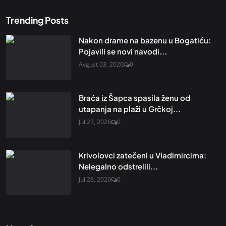
Trending Posts
Nakon drame na bazenu u Bogatiću:
Pojavili se novi navodi...
Avgust 03, 2026
0
Braća iz Šapca spasila ženu od
utapanja na plaži u Grčkoj...
Jul 23, 2026
0
Krivolovci zatečeni u Vladimircima:
Nelegalno odstrelili...
Jul 28, 2026
0