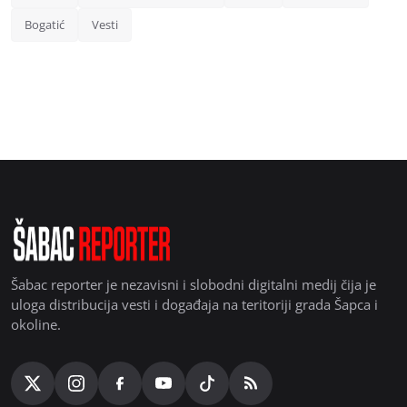
Bogatić
Vesti
Šabac reporter je nezavisni i slobodni digitalni medij čija je
uloga distribucija vesti i događaja na teritoriji grada Šapca i
okoline.