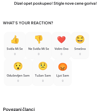
Dizel opet poskupeo! Stigle nove cene goriva!
WHAT'S YOUR REACTION?
Sviđa Mi Se
Ne Sviđa Mi Se
Volim Ovo
Smešno
0
0
0
0
Oduševljen Sam
Tužan Sam
Ljut Sam
0
0
0
Povezani članci