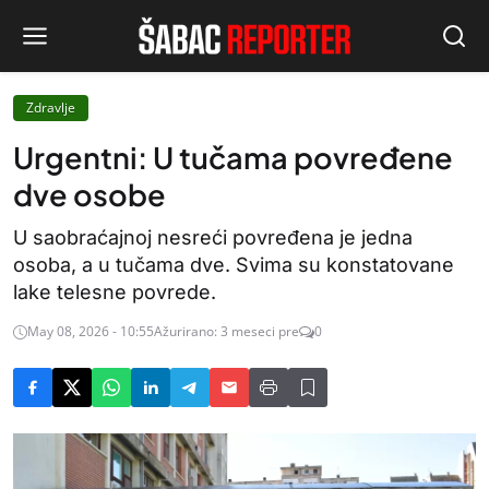
Zdravlje
Urgentni: U tučama povređene
dve osobe
U saobraćajnoj nesreći povređena je jedna
osoba, a u tučama dve. Svima su konstatovane
lake telesne povrede.
May 08, 2026 - 10:55
Ažurirano: 3 meseci pre
0