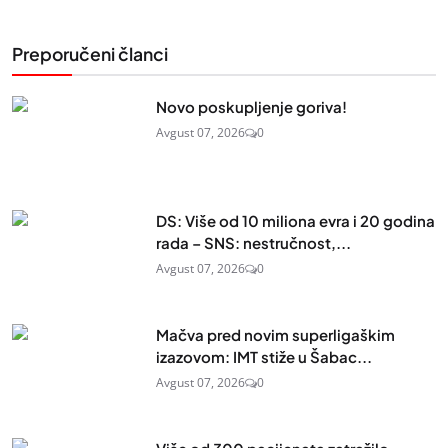
Preporučeni članci
Novo poskupljenje goriva!
Avgust 07, 2026
0
DS: Više od 10 miliona evra i 20 godina
rada – SNS: nestručnost,...
Avgust 07, 2026
0
Mačva pred novim superligaškim
izazovom: IMT stiže u Šabac...
Avgust 07, 2026
0