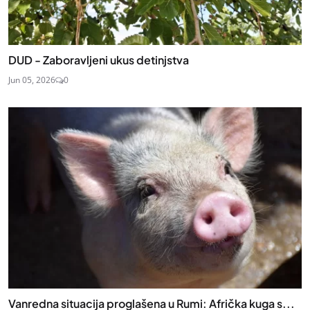
DUD - Zaboravljeni ukus detinjstva
Jun 05, 2026
0
Vanredna situacija proglašena u Rumi: Afrička kuga s...