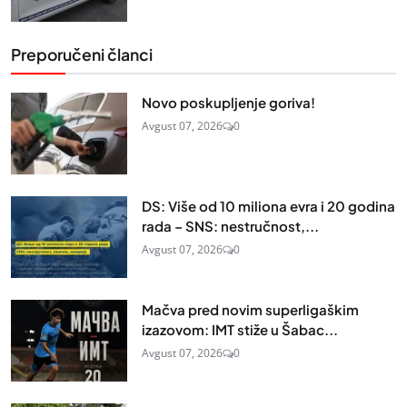
Preporučeni članci
Novo poskupljenje goriva!
Avgust 07, 2026
0
DS: Više od 10 miliona evra i 20 godina
rada – SNS: nestručnost,...
Avgust 07, 2026
0
Mačva pred novim superligaškim
izazovom: IMT stiže u Šabac...
Avgust 07, 2026
0