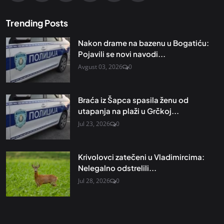
Trending Posts
Nakon drame na bazenu u Bogatiću:
Pojavili se novi navodi...
Avgust 03, 2026
0
Braća iz Šapca spasila ženu od
utapanja na plaži u Grčkoj...
Jul 23, 2026
0
Krivolovci zatečeni u Vladimircima:
Nelegalno odstrelili...
Jul 28, 2026
0