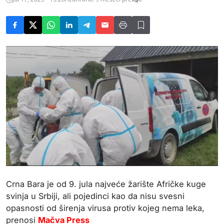
Crna Bara je od 9. jula najveće žarište Afričke kuge
svinja u Srbiji, ali pojedinci kao da nisu svesni
opasnosti od širenja virusa protiv kojeg nema leka,
prenosi
Mačva Press