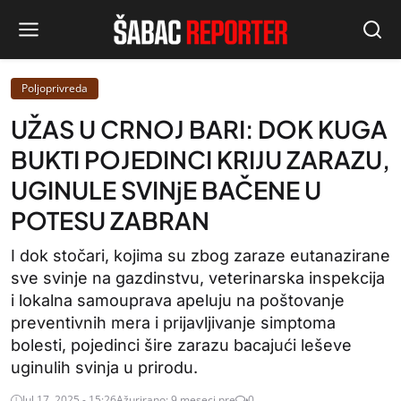
Poljoprivreda
UŽAS U CRNOJ BARI: DOK KUGA
BUKTI POJEDINCI KRIJU ZARAZU,
UGINULE SVINjE BAČENE U
POTESU ZABRAN
I dok stočari, kojima su zbog zaraze eutanazirane
sve svinje na gazdinstvu, veterinarska inspekcija
i lokalna samouprava apeluju na poštovanje
preventivnih mera i prijavljivanje simptoma
bolesti, pojedinci šire zarazu bacajući leševe
uginulih svinja u prirodu.
Jul 17, 2025 - 15:26
Ažurirano: 9 meseci pre
0