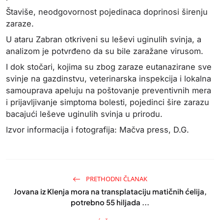
Štaviše, neodgovornost pojedinaca doprinosi širenju
zaraze.
U ataru Zabran otkriveni su leševi uginulih svinja, a
analizom je potvrđeno da su bile zaražane virusom.
I dok stočari, kojima su zbog zaraze eutanazirane sve
svinje na gazdinstvu, veterinarska inspekcija i lokalna
samouprava apeluju na poštovanje preventivnih mera
i prijavljivanje simptoma bolesti, pojedinci šire zarazu
bacajući leševe uginulih svinja u prirodu.
Izvor informacija i fotografija: Mačva press, D.G.
PRETHODNI ČLANAK
Jovana iz Klenja mora na transplataciju matičnih ćelija,
potrebno 55 hiljada ...