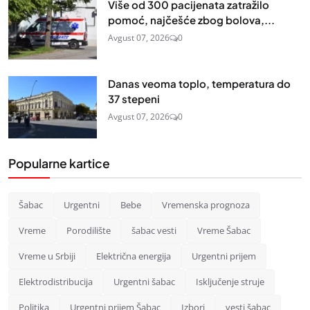
Više od 300 pacijenata zatražilo
pomoć, najčešće zbog bolova,...
Avgust 07, 2026
0
Danas veoma toplo, temperatura do
37 stepeni
Avgust 07, 2026
0
Popularne kartice
Šabac
Urgentni
Bebe
Vremenska prognoza
Vreme
Porodilište
šabac vesti
Vreme Šabac
Vreme u Srbiji
Električna energija
Urgentni prijem
Elektrodistribucija
Urgentni šabac
Isključenje struje
Politika
Urgentni prijem Šabac
Izbori
vesti šabac