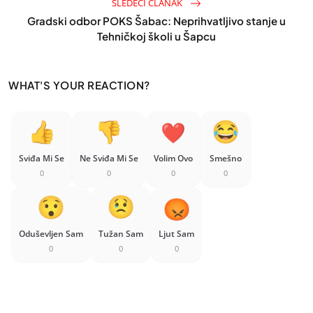
SLEDEĆI ČLANAK
Gradski odbor POKS Šabac: Neprihvatljivo stanje u
Tehničkoj školi u Šapcu
WHAT'S YOUR REACTION?
Sviđa Mi Se
Ne Sviđa Mi Se
Volim Ovo
Smešno
0
0
0
0
Oduševljen Sam
Tužan Sam
Ljut Sam
0
0
0