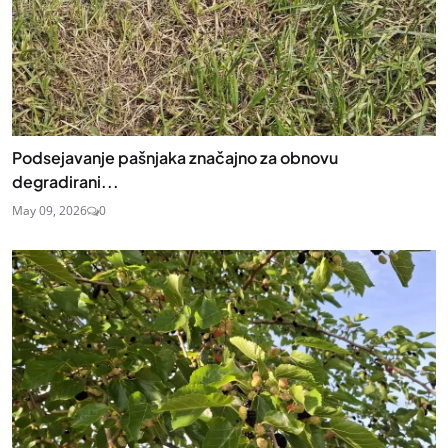
Podsejavanje pašnjaka značajno za obnovu
degradirani...
May 09, 2026
0