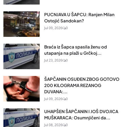
PUCNJAVA U ŠAPCU: Ranjen Milan
Ostojić Sandokan?
Jul 09, 2026
0
Braća iz Šapca spasila ženu od
utapanja na plaži u Grčkoj...
Jul 23, 2026
0
ŠAPČANIN OSUĐEN ZBOG GOTOVO
200 KILOGRAMA REZANOG
DUVANA:...
Jul 09, 2026
0
UHAPŠEN ŠAPČANIN I JOŠ DVOJICA
MUŠKARACA: Osumnjičeni da...
Jul 08, 2026
0