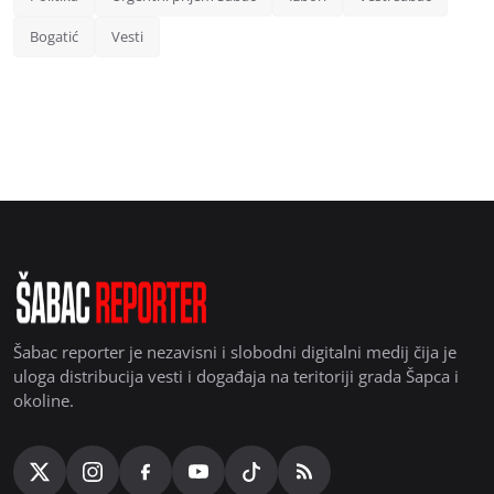
Bogatić
Vesti
Šabac reporter je nezavisni i slobodni digitalni medij čija je
uloga distribucija vesti i događaja na teritoriji grada Šapca i
okoline.