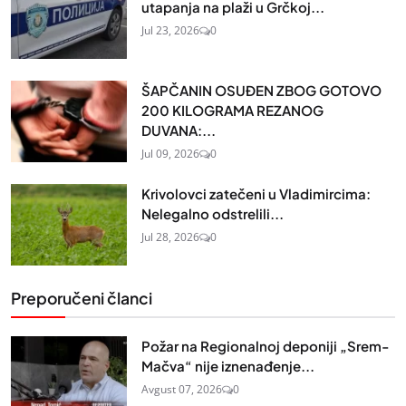
utapanja na plaži u Grčkoj...
Jul 23, 2026
0
ŠAPČANIN OSUĐEN ZBOG GOTOVO
200 KILOGRAMA REZANOG
DUVANA:...
Jul 09, 2026
0
Krivolovci zatečeni u Vladimircima:
Nelegalno odstrelili...
Jul 28, 2026
0
Preporučeni članci
Požar na Regionalnoj deponiji „Srem-
Mačva“ nije iznenađenje...
Avgust 07, 2026
0