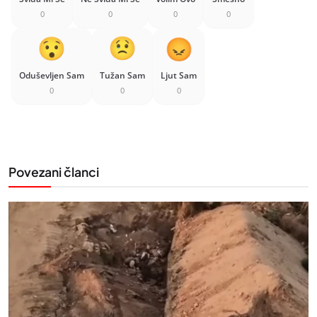
0
0
0
0
Oduševljen Sam
Tužan Sam
Ljut Sam
0
0
0
Povezani članci