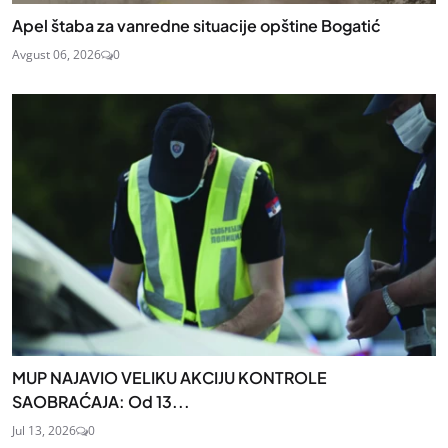
Apel štaba za vanredne situacije opštine Bogatić
Avgust 06, 2026
0
MUP NAJAVIO VELIKU AKCIJU KONTROLE
SAOBRAĆAJA: Od 13...
Jul 13, 2026
0