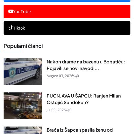
YouTube
Tiktok
Popularni članci
Nakon drame na bazenu u Bogatiću:
Pojavili se novi navodi...
Avgust 03, 2026
0
PUCNJAVA U ŠAPCU: Ranjen Milan
Ostojić Sandokan?
Jul 09, 2026
0
Braća iz Šapca spasila ženu od