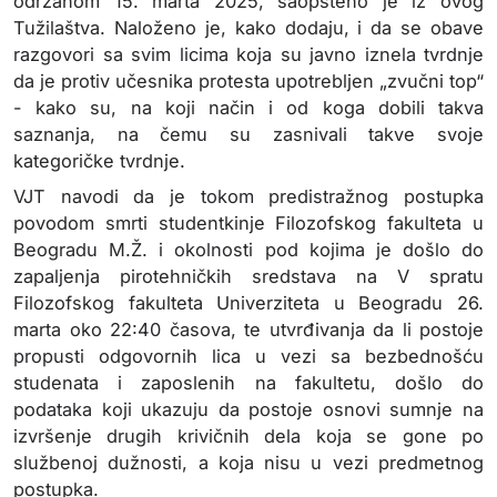
održanom 15. marta 2025, saopšteno je iz ovog
Tužilaštva. Naloženo je, kako dodaju, i da se obave
razgovori sa svim licima koja su javno iznela tvrdnje
da je protiv učesnika protesta upotrebljen „zvučni top“
- kako su, na koji način i od koga dobili takva
saznanja, na čemu su zasnivali takve svoje
kategoričke tvrdnje.
VJT navodi da je tokom predistražnog postupka
povodom smrti studentkinje Filozofskog fakulteta u
Beogradu M.Ž. i okolnosti pod kojima je došlo do
zapaljenja pirotehničkih sredstava na V spratu
Filozofskog fakulteta Univerziteta u Beogradu 26.
marta oko 22:40 časova, te utvrđivanja da li postoje
propusti odgovornih lica u vezi sa bezbednošću
studenata i zaposlenih na fakultetu, došlo do
podataka koji ukazuju da postoje osnovi sumnje na
izvršenje drugih krivičnih dela koja se gone po
službenoj dužnosti, a koja nisu u vezi predmetnog
postupka.