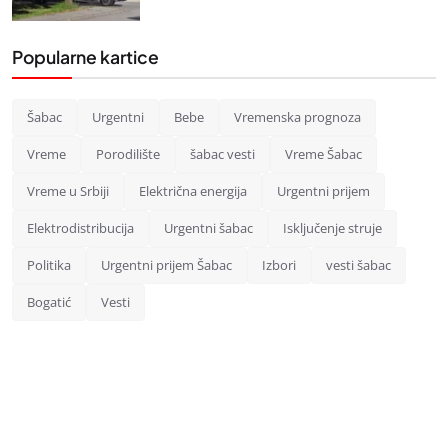
Popularne kartice
Šabac
Urgentni
Bebe
Vremenska prognoza
Vreme
Porodilište
šabac vesti
Vreme Šabac
Vreme u Srbiji
Električna energija
Urgentni prijem
Elektrodistribucija
Urgentni šabac
Isključenje struje
Politika
Urgentni prijem Šabac
Izbori
vesti šabac
Bogatić
Vesti