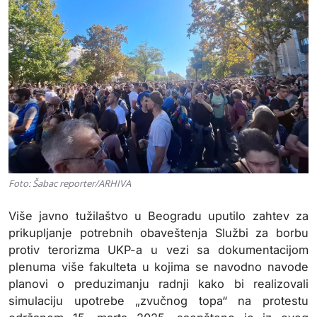
Foto: Šabac reporter/ARHIVA
Više javno tužilaštvo u Beogradu uputilo zahtev za
prikupljanje potrebnih obaveštenja Službi za borbu
protiv terorizma UKP-a u vezi sa dokumentacijom
plenuma više fakulteta u kojima se navodno navode
planovi o preduzimanju radnji kako bi realizovali
simulaciju upotrebe „zvučnog topa“ na protestu