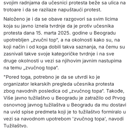
svojim radnjama da učesnici protesta beže sa ulica na
trotoare i da se razilaze napuštaući protest.
Naloženo je i da se obave razgovori sa svim licima
koja su javno iznela tvrdnje da je protiv učesnika
protesta dana 15. marta 2025. godine u Beogradu
upotrebljen „zvučni top“, a na okolnosti kako su, na
koji način i od koga dobili takva saznanja, na čemu su
zasnivali takve svoje kategoričke tvrdnje i na sve
druge okolnosti u vezi sa njihovim javnim nastupima
na temu „zvučnog topa“.
"Pored toga, potrebno je da se utvrdi ko je
organizator lekarskih pregleda učesnika protesta
zbog navodnih posledica od „zvučnog topa“. Takođe,
Više javno tužilaštvo u Beogradu je zatražilo od Prvog
osnovnog javnog tužilaštva u Beogradu da mu dostavi
na uvid spise predmeta koji je to tužilaštvo formiralo u
vezi sa navodnom upotrebom 'zvučnog topa', navodi
Tužilaštvo.