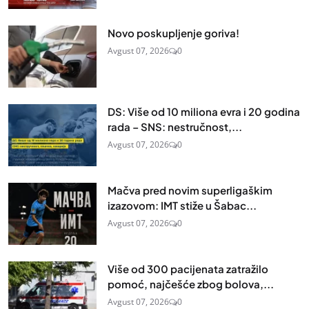
Novo poskupljenje goriva!
Avgust 07, 2026
0
DS: Više od 10 miliona evra i 20 godina
rada – SNS: nestručnost,...
Avgust 07, 2026
0
Mačva pred novim superligaškim
izazovom: IMT stiže u Šabac...
Avgust 07, 2026
0
Više od 300 pacijenata zatražilo
pomoć, najčešće zbog bolova,...
Avgust 07, 2026
0