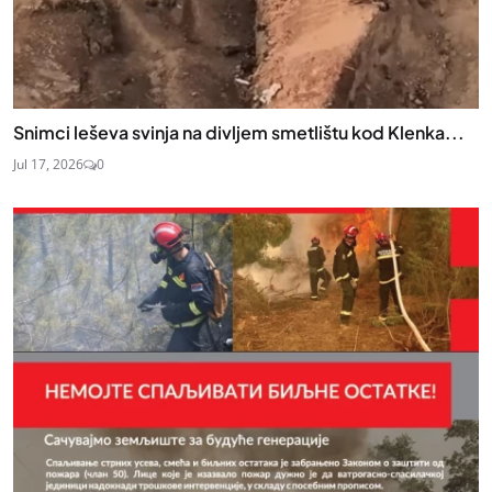
Snimci leševa svinja na divljem smetlištu kod Klenka...
Jul 17, 2026
0