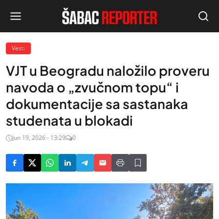
Vesti
VJT u Beogradu naložilo proveru
navoda o „zvučnom topu“ i
dokumentacije sa sastanaka
studenata u blokadi
Jun 19, 2026 - 13:29
0