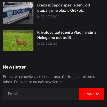
Braća iz Šapca spasila ženu od
utapanja na plaži u Grčkoj...
Jul 23, 2026
0
Krivolovci zatečeni u Vladimircima:
Nelegalno odstrelili...
Jul 28, 2026
0
Newsletter
Primajte najnovije vesti i odabrana ažuriranja direktno u
inbox. Prijavite se na naš newsletter.
Prijavi se