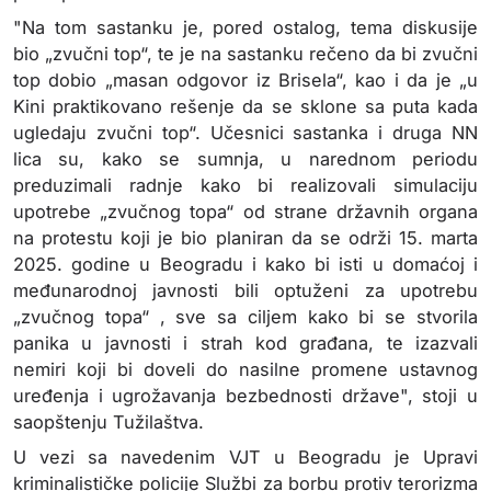
"Na tom sastanku je, pored ostalog, tema diskusije
bio „zvučni top“, te je na sastanku rečeno da bi zvučni
top dobio „masan odgovor iz Brisela“, kao i da je „u
Kini praktikovano rešenje da se sklone sa puta kada
ugledaju zvučni top“. Učesnici sastanka i druga NN
lica su, kako se sumnja, u narednom periodu
preduzimali radnje kako bi realizovali simulaciju
upotrebe „zvučnog topa“ od strane državnih organa
na protestu koji je bio planiran da se održi 15. marta
2025. godine u Beogradu i kako bi isti u domaćoj i
međunarodnoj javnosti bili optuženi za upotrebu
„zvučnog topa“ , sve sa ciljem kako bi se stvorila
panika u javnosti i strah kod građana, te izazvali
nemiri koji bi doveli do nasilne promene ustavnog
uređenja i ugrožavanja bezbednosti države", stoji u
saopštenju Tužilaštva.
U vezi sa navedenim VJT u Beogradu je Upravi
kriminalističke policije Službi za borbu protiv terorizma