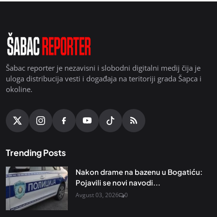
Šabac reporter je nezavisni i slobodni digitalni medij čija je
uloga distribucija vesti i događaja na teritoriji grada Šapca i
okoline.
Trending Posts
Nakon drame na bazenu u Bogatiću:
Pojavili se novi navodi...
Avgust 03, 2026
0