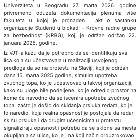
Univerziteta u Beogradu 27. marta 2026. godine
privremeno oduzeta dokumentacija plenuma više
fakulteta u kojoj je pronađen i akt o sastanku
organizacije Studenti u blokadi – Krovne radne grupe
za bezbednost (KRBG), koji je održan održan 22.
januara 2025. godine.
Iz VJT-a kažu da je potrebno da se identifikuju sva
lica koja su učestvovala u realizaciji usvojenog
predloga da se na protestu na Slaviji, koji je održan
dana 15. marta 2025 godine, simulira upotreba
zvučnog topa, ko je učestvovao u takvoj organizaciji,
kako su uloge bile podeljene, ko je odredio prostor na
kome će navodno da se iscenira upotreba zvučnog
topa, zašto je došlo do skidanja prsluka redara, ko je
to naredio, koja realna opasnost je postojala da redari
skinu prsluke i da drugim učesnicima u protestu
signaliziraju opasnost i potrebu da se sklone sa mesta
okupljanja sa ulice, ko je i na koji način prouzrokovao