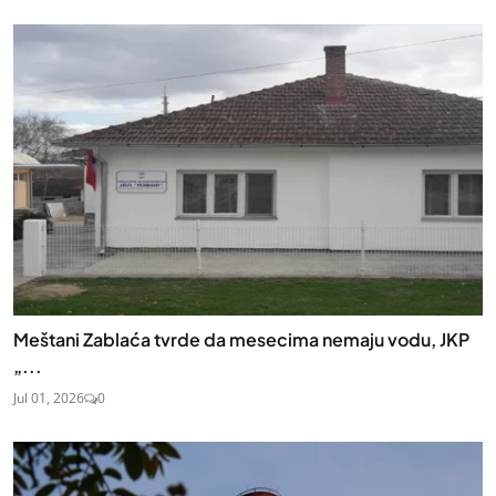
Meštani Zablaća tvrde da mesecima nemaju vodu, JKP
„...
Jul 01, 2026
0