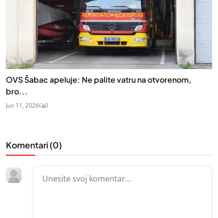
OVS Šabac apeluje: Ne palite vatru na otvorenom,
bro...
Jun 11, 2026
0
Komentari (
0
)