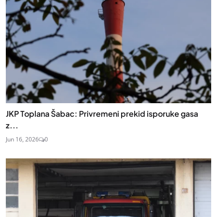
JKP Toplana Šabac: Privremeni prekid isporuke gasa
z...
Jun 16, 2026
0