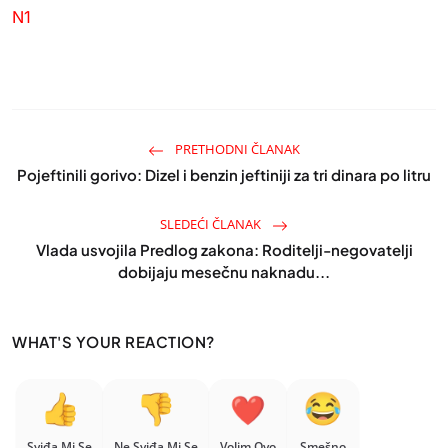
N1
PRETHODNI ČLANAK
Pojeftinili gorivo: Dizel i benzin jeftiniji za tri dinara po litru
SLEDEĆI ČLANAK
Vlada usvojila Predlog zakona: Roditelji-negovatelji
dobijaju mesečnu naknadu...
WHAT'S YOUR REACTION?
Sviđa Mi Se
Ne Sviđa Mi Se
Volim Ovo
Smešno