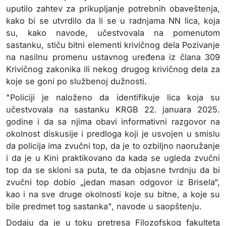
uputilo zahtev za prikupljanje potrebnih obaveštenja,
kako bi se utvrdilo da li se u radnjama NN lica, koja
su, kako navode, učestvovala na pomenutom
sastanku, stiču bitni elementi krivičnog dela Pozivanje
na nasilnu promenu ustavnog uređena iz člana 309
Krivičnog zakonika ili nekog drugog krivičnog dela za
koje se goni po službenoj dužnosti.
"Policiji je naloženo da identifikuje lica koja su
učestvovala na sastanku KRGB 22. januara 2025.
godine i da sa njima obavi informativni razgovor na
okolnost diskusije i predloga koji je usvojen u smislu
da policija ima zvučni top, da je to ozbiljno naoružanje
i da je u Kini praktikovano da kada se ugleda zvučni
top da se skloni sa puta, te da objasne tvrdnju da bi
zvučni top dobio „jedan masan odgovor iz Brisela“,
kao i na sve druge okolnosti koje su bitne, a koje su
bile predmet tog sastanka", navode u saopštenju.
Dodaju da je u toku pretresa Filozofskog fakulteta