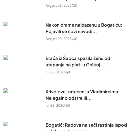
Avgust 08, 2026
0
Nakon drame na bazenu u Bogatiću:
Pojavili se novi navodi...
Avgust 03, 2026
0
Braća iz Šapca spasila ženu od
utapanja na plaži u Grčkoj...
Jul 23, 2026
0
Krivolovci zatečeni u Vladimircima:
Nelegalno odstrelili...
Jul 28, 2026
0
Bogatić: Radova na seči rastinja ispod