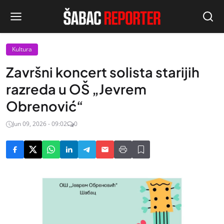
Kultura
Završni koncert solista starijih
razreda u OŠ „Jevrem
Obrenović“
Jun 09, 2026 - 09:02
0