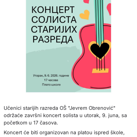
Učenici starijih razreda
OŠ "Jevrem Obrenović"
održaće završni koncert solista u utorak, 9. juna, sa
početkom u 17 časova.
Koncert će biti organizovan na platou ispred škole,