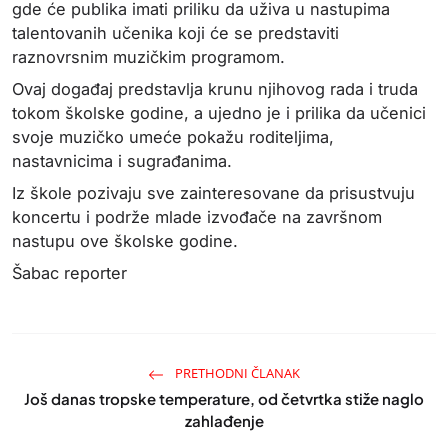
gde će publika imati priliku da uživa u nastupima
talentovanih učenika koji će se predstaviti
raznovrsnim muzičkim programom.
Ovaj događaj predstavlja krunu njihovog rada i truda
tokom školske godine, a ujedno je i prilika da učenici
svoje muzičko umeće pokažu roditeljima,
nastavnicima i sugrađanima.
Iz škole pozivaju sve zainteresovane da prisustvuju
koncertu i podrže mlade izvođače na završnom
nastupu ove školske godine.
Šabac reporter
PRETHODNI ČLANAK
Još danas tropske temperature, od četvrtka stiže naglo
zahlađenje