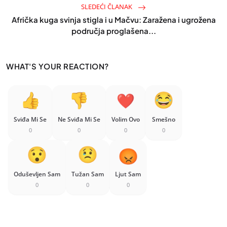
SLEDEĆI ČLANAK
Afrička kuga svinja stigla i u Mačvu: Zaražena i ugrožena
područja proglašena...
WHAT'S YOUR REACTION?
Sviđa Mi Se
Ne Sviđa Mi Se
Volim Ovo
Smešno
0
0
0
0
Oduševljen Sam
Tužan Sam
Ljut Sam
0
0
0