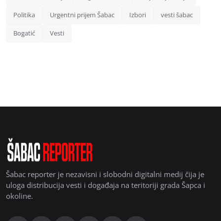
Politika
Urgentni prijem Šabac
Izbori
vesti šabac
Bogatić
Vesti
Šabac reporter je nezavisni i slobodni digitalni medij čija je
uloga distribucija vesti i događaja na teritoriji grada Šapca i
okoline.