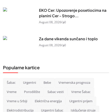
EKO Cer: Upozorenje posetiocima na
planini Cer - Strogo...
Avgust 08, 2026
0
Za dane vikenda sunčano i toplo
Avgust 08, 2026
0
Popularne kartice
Šabac
Urgentni
Bebe
Vremenska prognoza
Vreme
Porodilište
šabac vesti
Vreme Šabac
Vreme u Srbiji
Električna energija
Urgentni prijem
Elektrodistribucija
Urgentni šabac
Isključenje struje