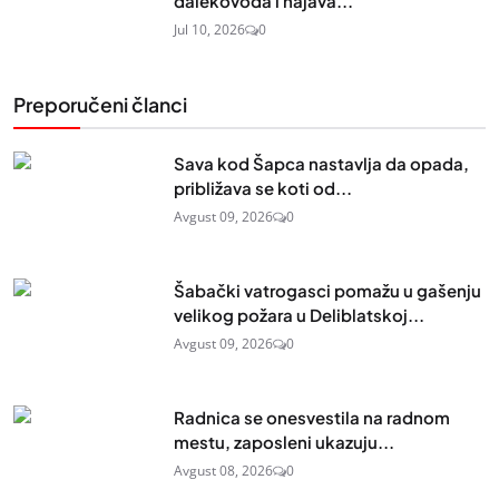
dalekovoda i najava...
Jul 10, 2026
0
Preporučeni članci
Sava kod Šapca nastavlja da opada,
približava se koti od...
Avgust 09, 2026
0
Šabački vatrogasci pomažu u gašenju
velikog požara u Deliblatskoj...
Avgust 09, 2026
0
Radnica se onesvestila na radnom
mestu, zaposleni ukazuju...
Avgust 08, 2026
0