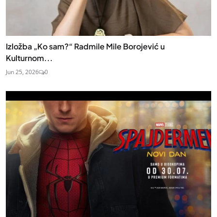
Izložba „Ko sam?“ Radmile Mile Borojević u
Kulturnom...
Jun 25, 2026
0