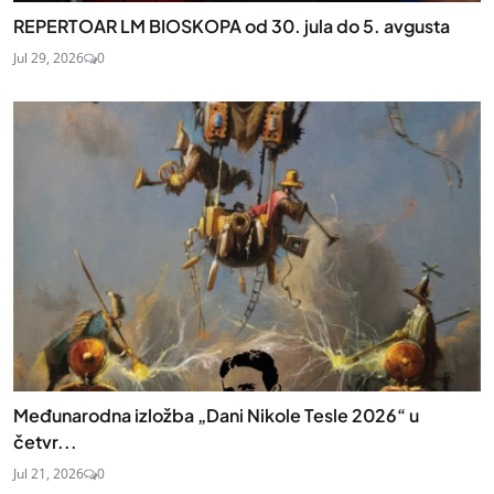
REPERTOAR LM BIOSKOPA od 30. jula do 5. avgusta
Jul 29, 2026
0
Međunarodna izložba „Dani Nikole Tesle 2026“ u
četvr...
Jul 21, 2026
0