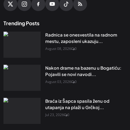
Trending Posts
Radnica se onesvestila na radnom
mestu, zaposleni ukazuju...
Avgust 08, 2026
0
Nakon drame na bazenu u Bogatiću:
Pojavili se novi navodi...
Avgust 03, 2026
0
Braća iz Šapca spasila ženu od
utapanja na plaži u Grčkoj...
Jul 23, 2026
0