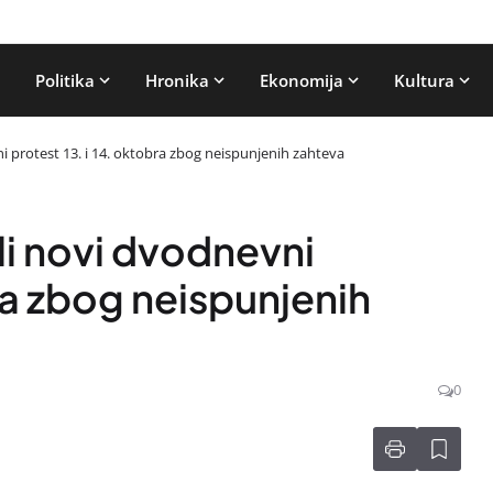
Politika
Hronika
Ekonomija
Kultura
ni protest 13. i 14. oktobra zbog neispunjenih zahteva
ili novi dvodnevni
bra zbog neispunjenih
0