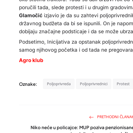
poručili tada, slede protesti i u drugim gradovima
Glamočić
izjavio je da su zahtevi poljoprivredni
državnog budžeta da bi se ispunili. On je napomen
dobijaju značajne podsticaje i da se može ubrzat
Podsetimo, Inicijativa za opstanak poljoprivred
samog njihovog početka i od tada ne pregovaraj
Agro klub
Oznake:
Poljoprivreda
Poljoprivrednici
Protest
PRETHODNI ČLANA
Niko neće u policajce: MUP poziva penzionisan