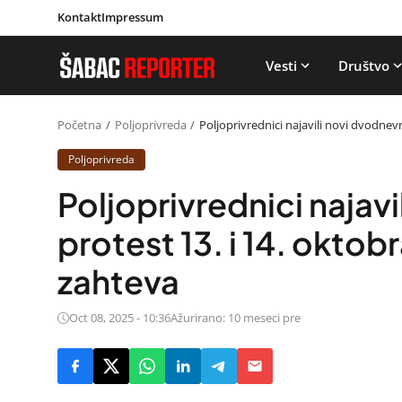
Kontakt
Impressum
Vesti
Društvo
Početna
Poljoprivreda
Poljoprivrednici najavili novi dvodnev
Poljoprivreda
Poljoprivrednici najav
protest 13. i 14. okto
zahteva
Oct 08, 2025 - 10:36
Ažurirano: 10 meseci pre