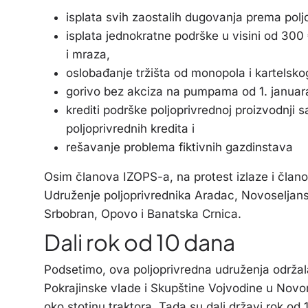
isplata svih zaostalih dugovanja prema polj
isplata jednokratne podrške u visini od 300
i mraza,
oslobađanje tržišta od monopola i kartelskog
gorivo bez akciza na pumpama od 1. januar
krediti podrške poljoprivrednoj proizvodnji
poljoprivrednih kredita i
rešavanje problema fiktivnih gazdinstava
Osim članova IZOPS-a, na protest izlaze i član
Udruženje poljoprivrednika Aradac, Novoseljansk
Srbobran, Opovo i Banatska Crnica.
Dali rok od 10 dana
Podsetimo, ova poljoprivredna udruženja održal
Pokrajinske vlade i Skupštine Vojvodine u Novo
oko stotinu traktora. Tada su dali državi rok o