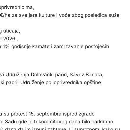
oprivrednicima,
 €/ha za sve jare kulture i voće zbog posledica suše
 uticaja,
a 2026.,
 sa 1% godišnje kamate i zamrzavanje postojećih
ovi Udruženja Dolovački paori, Savez Banata,
i paori, Udruženje poljoprivrednika opštine
a su protest
15. septembra
ispred zgrade
m Sadu gde je tokom čitavog dana bilo parkirano
d 10 dana da im ispuni zahteve. U suprotnom, kako su