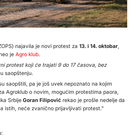
IZOPS) najavila je novi protest za
13. i 14. oktobar
,
neo je
Agro klub
.
protest koji će trajati 9 do 17 časova, bez
 u saopštenju.
su saopštili, pa je još uvek nepoznato na kojim
 za Agroklub o novim, mogućim protestima paora,
ika Srbije
Goran Filipović
rekao je prošle nedelje
da
ja
istih, neće zvanično prijavljivati protest."
u: