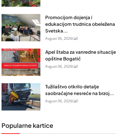
Promocijom dojenja i
edukacijom trudnica obeležena
Svetska...
Avgust 06, 2026
0
Apel štaba za vanredne situacije
opštine Bogatić
Avgust 06, 2026
0
Tužilaštvo otkrilo detalje
saobraćajne nesreće na brzoj...
Avgust 06, 2026
0
Popularne kartice