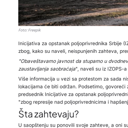
Foto: Freepik
Inicijativa za opstanak poljoprivrednika Srbije (
zbog, kako su naveli, neispunjenih zahteva, pre
"Obaveštavamo javnost da stupamo u dvodnevni 
zaustavljanja saobraćaja
", naveli su iz IZOPS-a
Više informacija u vezi sa protestom za sada ni
lokacijama će biti održan. Podsetimo, govoreći
predsednik Inicijative za opstanak poljoprivredn
"zbog represije nad poljoprivrednicima i
hapšen
Šta zahtevaju?
U saopštenju su ponovili svoje zahteve, a oni s