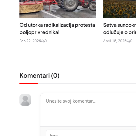
Od utorka radikalizacija protesta
Setva suncokre
poljoprivrednika!
odlučuje o pr
Feb 22, 2026
0
April 18, 2026
0
Komentari (
0
)