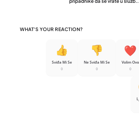
pripadnike da se vrate u služb..
WHAT'S YOUR REACTION?
Sviđa Mi Se
Ne Sviđa Mi Se
Volim Ovo
0
0
0
L