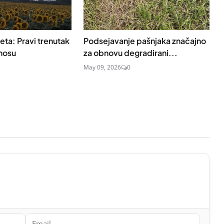
ta: Pravi trenutak
Podsejavanje pašnjaka značajno
inosu
za obnovu degradirani...
May 09, 2026
0