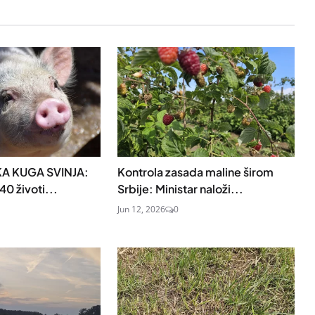
ČKA KUGA SVINJA:
Kontrola zasada maline širom
40 životi...
Srbije: Ministar naloži...
Jun 12, 2026
0