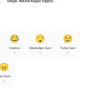
.
Srbije, Nikola Kljajić najbol...
Smešno
Oduševljen Sam
Tužan Sam
0
0
0
jut Sam
0