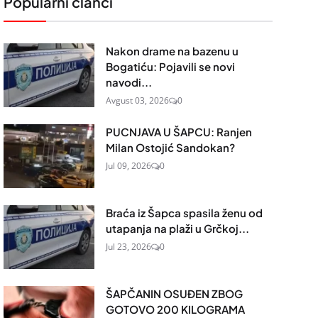
Popularni članci
Nakon drame na bazenu u
Bogatiću: Pojavili se novi
navodi...
Avgust 03, 2026
0
PUCNJAVA U ŠAPCU: Ranjen
Milan Ostojić Sandokan?
Jul 09, 2026
0
Braća iz Šapca spasila ženu od
utapanja na plaži u Grčkoj...
Jul 23, 2026
0
ŠAPČANIN OSUĐEN ZBOG
GOTOVO 200 KILOGRAMA