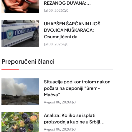
REZANOG DUVANA:...
Jul 09, 2026
0
UHAPŠEN ŠAPČANIN I JOŠ
DVOJICA MUŠKARACA:
Osumnjičeni da...
Jul 08, 2026
0
Preporučeni članci
Situacija pod kontrolom nakon
požara na deponiji "Srem-
Mačva"...
Avgust 06, 2026
0
Analiza: Koliko se isplati
proizvodnja kupine u Srbiji...
Avgust 06, 2026
0