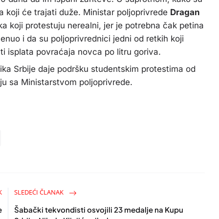
 koji će trajati duže. Ministar poljoprivrede
Dragan
ka koji protestuju
nerealni, jer je potrebna čak petina
uo i da su poljoprivrednici jedni od retkih koji
i isplata povraćaja novca po litru goriva.
nika Srbije daje podršku studentskim protestima od
u sa Ministarstvom poljoprivrede.
K
SLEDEĆI ČLANAK
e
Šabački tekvondisti osvojili 23 medalje na Kupu