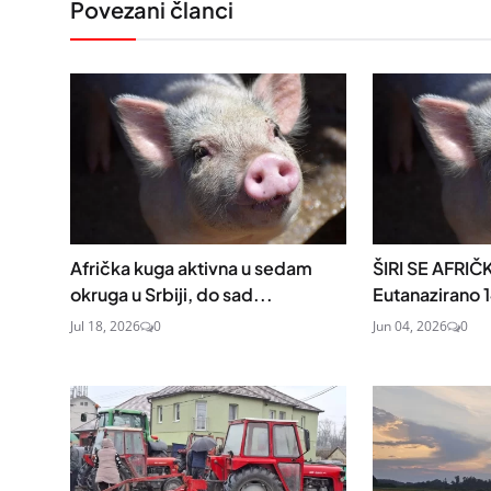
Povezani članci
Afrička kuga aktivna u sedam
ŠIRI SE AFRI
okruga u Srbiji, do sad...
Eutanazirano 1
Jul 18, 2026
0
Jun 04, 2026
0