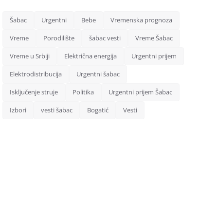
Šabac
Urgentni
Bebe
Vremenska prognoza
Vreme
Porodilište
šabac vesti
Vreme Šabac
Vreme u Srbiji
Električna energija
Urgentni prijem
Elektrodistribucija
Urgentni šabac
Isključenje struje
Politika
Urgentni prijem Šabac
Izbori
vesti šabac
Bogatić
Vesti