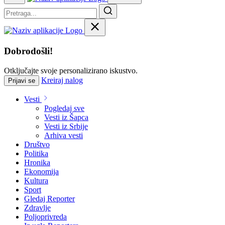
Dobrodošli!
Otključajte svoje personalizirano iskustvo.
Kreiraj nalog
Prijavi se
Vesti
Pogledaj sve
Vesti iz Šapca
Vesti iz Srbije
Arhiva vesti
Društvo
Politika
Hronika
Ekonomija
Kultura
Sport
Gledaj Reporter
Zdravlje
Poljoprivreda