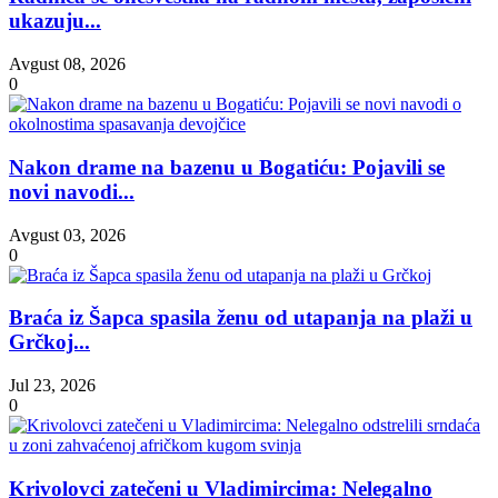
ukazuju...
Avgust 08, 2026
0
Nakon drame na bazenu u Bogatiću: Pojavili se
novi navodi...
Avgust 03, 2026
0
Braća iz Šapca spasila ženu od utapanja na plaži u
Grčkoj...
Jul 23, 2026
0
Krivolovci zatečeni u Vladimircima: Nelegalno