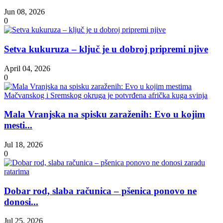
Jun 08, 2026
0
Setva kukuruza – ključ je u dobroj pripremi njive
April 04, 2026
0
Mala Vranjska na spisku zaraženih: Evo u kojim
mesti...
Jul 18, 2026
0
Dobar rod, slaba računica – pšenica ponovo ne
donosi...
Jul 25, 2026