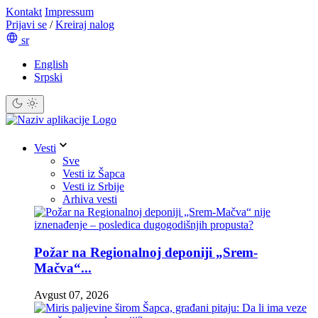
Kontakt
Impressum
Prijavi se
/
Kreiraj nalog
sr
English
Srpski
Vesti
Sve
Vesti iz Šapca
Vesti iz Srbije
Arhiva vesti
Požar na Regionalnoj deponiji „Srem-
Mačva“...
Avgust 07, 2026