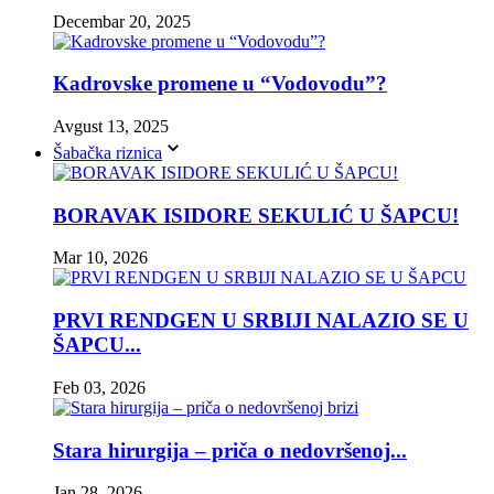
Decembar 20, 2025
Kadrovske promene u “Vodovodu”?
Avgust 13, 2025
Šabačka riznica
BORAVAK ISIDORE SEKULIĆ U ŠAPCU!
Mar 10, 2026
PRVI RENDGEN U SRBIJI NALAZIO SE U
ŠAPCU...
Feb 03, 2026
Stara hirurgija – priča o nedovršenoj...
Jan 28, 2026