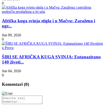
0
Afrička kuga svinja stigla i u Mačvu: Zaražena i
ugr...
Jun 09, 2026
0
ŠIRI SE AFRIČKA KUGA SVINJA: Eutanazirano
140 životi...
Jun 04, 2026
0
Komentari (
0
)