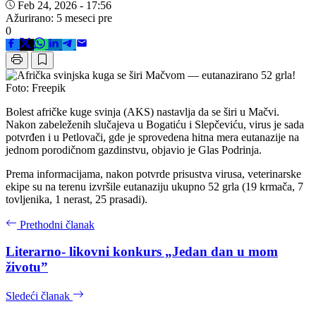
Feb 24, 2026 - 17:56
Ažurirano: 5 meseci pre
0
Foto: Freepik
Bolest afričke kuge svinja (AKS) nastavlja da se širi u Mačvi.
Nakon zabeleženih slučajeva u Bogatiću i Slepčeviću, virus je sada
potvrđen i u Petlovači, gde je sprovedena hitna mera eutanazije na
jednom porodičnom gazdinstvu, objavio je Glas Podrinja.
Prema informacijama, nakon potvrde prisustva virusa, veterinarske
ekipe su na terenu izvršile eutanaziju ukupno 52 grla (19 krmača, 7
tovljenika, 1 nerast, 25 prasadi).
Prethodni članak
Literarno- likovni konkurs „Jedan dan u mom
životuˮ
Sledeći članak