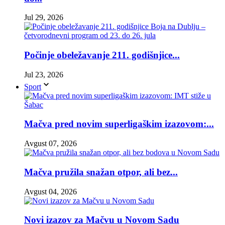
Jul 29, 2026
Počinje obeležavanje 211. godišnjice...
Jul 23, 2026
Sport
Mačva pred novim superligaškim izazovom:...
Avgust 07, 2026
Mačva pružila snažan otpor, ali bez...
Avgust 04, 2026
Novi izazov za Mačvu u Novom Sadu