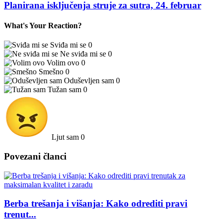
Planirana isključenja struje za sutra, 24. februar
What's Your Reaction?
Sviđa mi se
0
Ne sviđa mi se
0
Volim ovo
0
Smešno
0
Oduševljen sam
0
Tužan sam
0
Ljut sam
0
Povezani članci
Berba trešanja i višanja: Kako odrediti pravi
trenut...