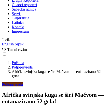
Iz ugla Reportera
Čitaoci reporteri
Šabačka riznica
Servis
Ћирилица
Latinica
Kontakt
Impressum
Jezik
English
Srpski
Tamni režim
Početna
Poljoprivreda
Afrička svinjska kuga se širi Mačvom — eutanazirano 52
grla!
Poljoprivreda
Afrička svinjska kuga se širi Mačvom —
eutanazirano 52 grla!