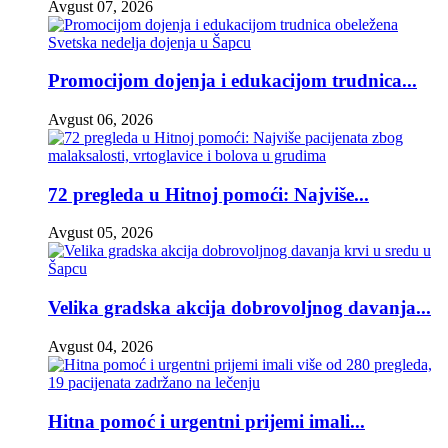
Avgust 07, 2026
Promocijom dojenja i edukacijom trudnica...
Avgust 06, 2026
72 pregleda u Hitnoj pomoći: Najviše...
Avgust 05, 2026
Velika gradska akcija dobrovoljnog davanja...
Avgust 04, 2026
Hitna pomoć i urgentni prijemi imali...