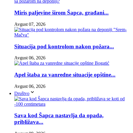
Miris paljevine širom Šapca, građani...
Avgust 07, 2026
Situacija pod kontrolom nakon požara...
Avgust 06, 2026
Apel štaba za vanredne situacije opštine...
Avgust 06, 2026
Društvo
Sava kod Šapca nastavlja da opada,
približava...