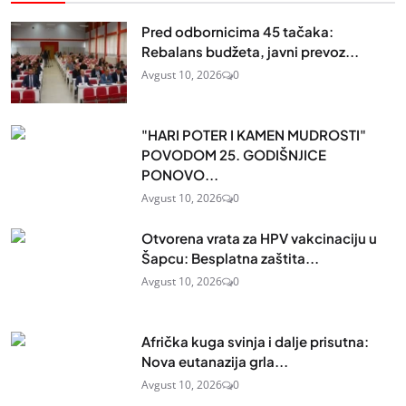
Pred odbornicima 45 tačaka:
Rebalans budžeta, javni prevoz...
Avgust 10, 2026
0
"HARI POTER I KAMEN MUDROSTI"
POVODOM 25. GODIŠNJICE
PONOVO...
Avgust 10, 2026
0
Otvorena vrata za HPV vakcinaciju u
Šapcu: Besplatna zaštita...
Avgust 10, 2026
0
Afrička kuga svinja i dalje prisutna:
Nova eutanazija grla...
Avgust 10, 2026
0