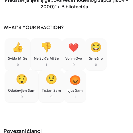
2000)“ u Biblioteci ša...
WHAT'S YOUR REACTION?
Sviđa Mi Se
Ne Sviđa Mi Se
Volim Ovo
Smešno
0
1
0
0
Oduševljen Sam
Tužan Sam
Ljut Sam
0
0
1
Povezani članci