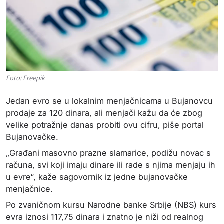
Foto: Freepik
Jedan evro se u lokalnim menjačnicama u Bujanovcu
prodaje za 120 dinara, ali menjači kažu da će zbog
velike potražnje danas probiti ovu cifru, piše portal
Bujanovačke.
„Građani masovno prazne slamarice, podižu novac s
računa, svi koji imaju dinare ili rade s njima menjaju ih
u evre“, kaže sagovornik iz jedne bujanovačke
menjačnice.
Po zvaničnom kursu Narodne banke Srbije (NBS) kurs
evra iznosi 117,75 dinara i znatno je niži od realnog