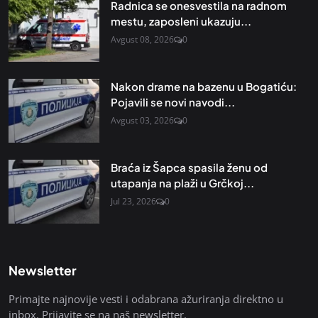
Radnica se onesvestila na radnom
mestu, zaposleni ukazuju...
Avgust 08, 2026
0
Nakon drame na bazenu u Bogatiću:
Pojavili se novi navodi...
Avgust 03, 2026
0
Braća iz Šapca spasila ženu od
utapanja na plaži u Grčkoj...
Jul 23, 2026
0
Newsletter
Primajte najnovije vesti i odabrana ažuriranja direktno u
inbox. Prijavite se na naš newsletter.