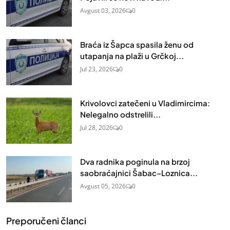
Avgust 03, 2026
0
Braća iz Šapca spasila ženu od
utapanja na plaži u Grčkoj...
Jul 23, 2026
0
Krivolovci zatečeni u Vladimircima:
Nelegalno odstrelili...
Jul 28, 2026
0
Dva radnika poginula na brzoj
saobraćajnici Šabac–Loznica...
Avgust 05, 2026
0
Preporučeni članci