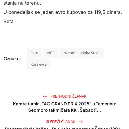
stanja na terenu.
U ponedeljak se jedan evro kupovao za 119,5 dinara.
Beta
Evro
NBS
Narodna banka Srbije
Oznake:
Kurs evra
PRETHODNI ČLANAK
Karate turnir „TAO GRAND PRIX 2025“ u Temerinu:
Sedmoro takmičara KK „Šabac F...
SLEDEĆI ČLANAK
Predstavljanje knjige „Dva veka modernog Šapca (1804 –