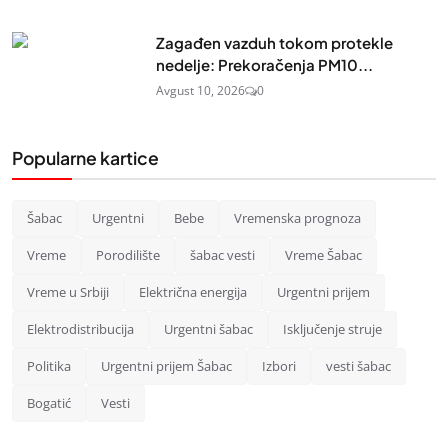
Zagađen vazduh tokom protekle
nedelje: Prekoračenja PM10...
Avgust 10, 2026
0
Popularne kartice
Šabac
Urgentni
Bebe
Vremenska prognoza
Vreme
Porodilište
šabac vesti
Vreme Šabac
Vreme u Srbiji
Električna energija
Urgentni prijem
Elektrodistribucija
Urgentni šabac
Isključenje struje
Politika
Urgentni prijem Šabac
Izbori
vesti šabac
Bogatić
Vesti