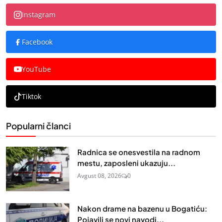
Instagram
Facebook
YouTube
Tiktok
Popularni članci
Radnica se onesvestila na radnom
mestu, zaposleni ukazuju...
Avgust 08, 2026
0
Nakon drame na bazenu u Bogatiću:
Pojavili se novi navodi...