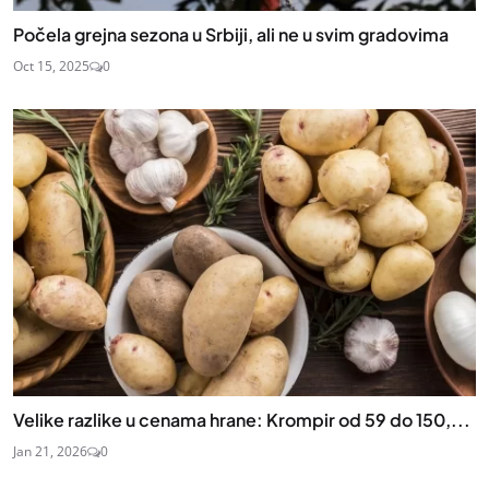
Počela grejna sezona u Srbiji, ali ne u svim gradovima
Oct 15, 2025
0
Velike razlike u cenama hrane: Krompir od 59 do 150,...
Jan 21, 2026
0