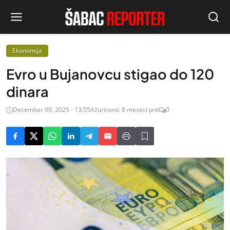
Ekonomija
Evro u Bujanovcu stigao do 120
dinara
Decembar 09, 2025 - 13:55
Ažurirano: 8 meseci pre
0