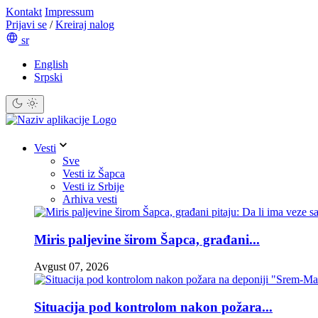
Kontakt
Impressum
Prijavi se
/
Kreiraj nalog
sr
English
Srpski
Vesti
Sve
Vesti iz Šapca
Vesti iz Srbije
Arhiva vesti
Miris paljevine širom Šapca, građani...
Avgust 07, 2026
Situacija pod kontrolom nakon požara...