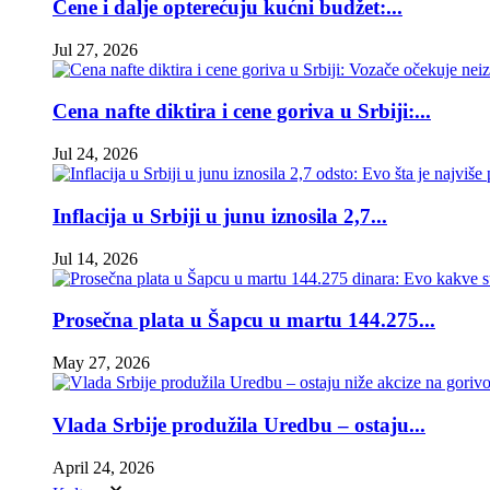
Cene i dalje opterećuju kućni budžet:...
Jul 27, 2026
Cena nafte diktira i cene goriva u Srbiji:...
Jul 24, 2026
Inflacija u Srbiji u junu iznosila 2,7...
Jul 14, 2026
Prosečna plata u Šapcu u martu 144.275...
May 27, 2026
Vlada Srbije produžila Uredbu – ostaju...
April 24, 2026