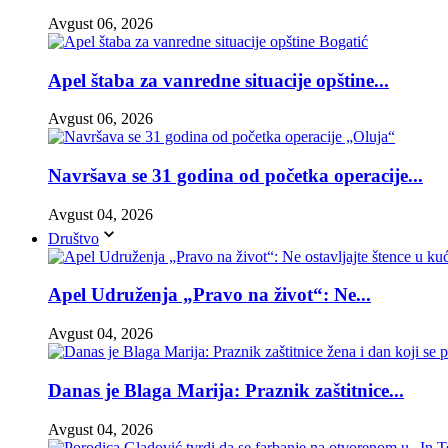
Avgust 06, 2026
Apel štaba za vanredne situacije opštine...
Avgust 06, 2026
Navršava se 31 godina od početka operacije...
Avgust 04, 2026
Društvo
Apel Udruženja „Pravo na život“: Ne...
Avgust 04, 2026
Danas je Blaga Marija: Praznik zaštitnice...
Avgust 04, 2026