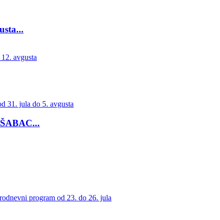
ta...
ŠABAC...