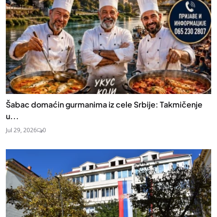
Šabac domaćin gurmanima iz cele Srbije: Takmičenje
u...
Jul 29, 2026
0