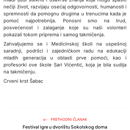
nečiji život, razvijaju osećaj odgovornosti, humanosti i
spremnosti da pomognu drugima u trenucima kada je
pomoć najpotrebnija. Ponosni smo na trud,
posvećenost i zalaganje koje su naši volonteri
pokazali tokom priprema i samog takmičenja.
Zahvaljujemo se i Medicinskoj školi na uspešnoj
saradnji, podršci i zajedničkom radu na edukaciji
mladih generacija u oblasti prve pomoći, kao i
profesorki ove škole Sari Vićentić, koja je bila sudija
na takmičenju.
Crveni krst Šabac
PRETHODNI ČLANAK
Festival igre u dvorištu Sokolskog doma