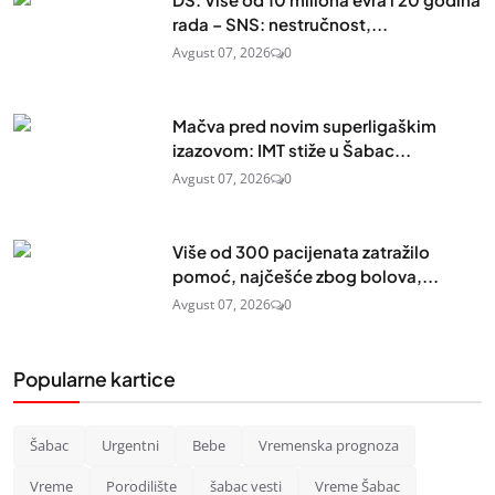
rada – SNS: nestručnost,...
Avgust 07, 2026
0
Mačva pred novim superligaškim
izazovom: IMT stiže u Šabac...
Avgust 07, 2026
0
Više od 300 pacijenata zatražilo
pomoć, najčešće zbog bolova,...
Avgust 07, 2026
0
Popularne kartice
Šabac
Urgentni
Bebe
Vremenska prognoza
Vreme
Porodilište
šabac vesti
Vreme Šabac