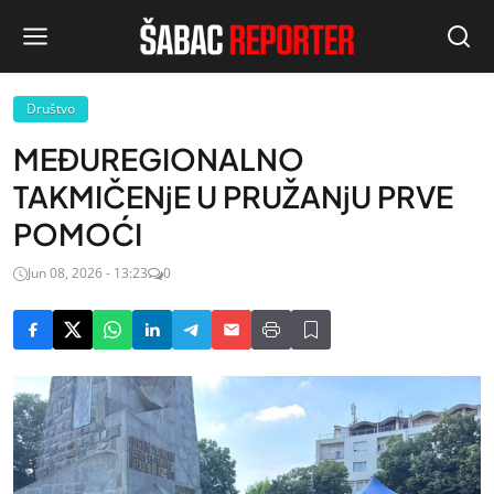
Društvo
MEĐUREGIONALNO
TAKMIČENjE U PRUŽANjU PRVE
POMOĆI
Jun 08, 2026 - 13:23
0