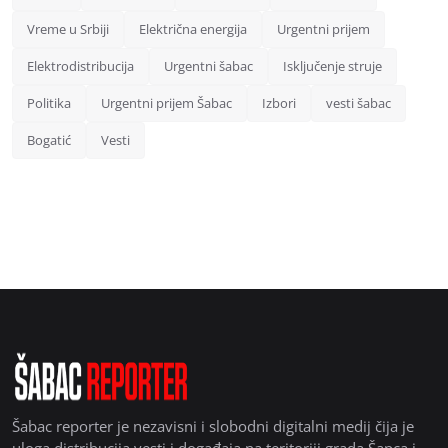
Vreme u Srbiji
Električna energija
Urgentni prijem
Elektrodistribucija
Urgentni šabac
Isključenje struje
Politika
Urgentni prijem Šabac
Izbori
vesti šabac
Bogatić
Vesti
Šabac reporter je nezavisni i slobodni digitalni medij čija je
uloga distribucija vesti i događaja na teritoriji grada Šapca i