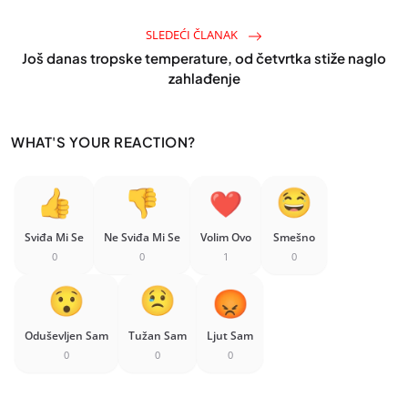
SLEDEĆI ČLANAK
Još danas tropske temperature, od četvrtka stiže naglo
zahlađenje
WHAT'S YOUR REACTION?
Sviđa Mi Se
Ne Sviđa Mi Se
Volim Ovo
Smešno
0
0
1
0
Oduševljen Sam
Tužan Sam
Ljut Sam
0
0
0