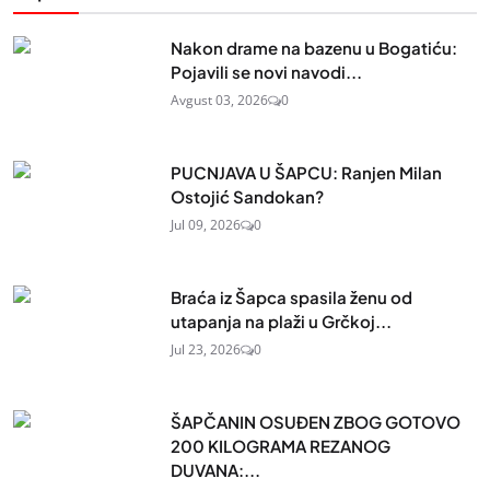
Nakon drame na bazenu u Bogatiću:
Pojavili se novi navodi...
Avgust 03, 2026
0
PUCNJAVA U ŠAPCU: Ranjen Milan
Ostojić Sandokan?
Jul 09, 2026
0
Braća iz Šapca spasila ženu od
utapanja na plaži u Grčkoj...
Jul 23, 2026
0
ŠAPČANIN OSUĐEN ZBOG GOTOVO
200 KILOGRAMA REZANOG
DUVANA:...