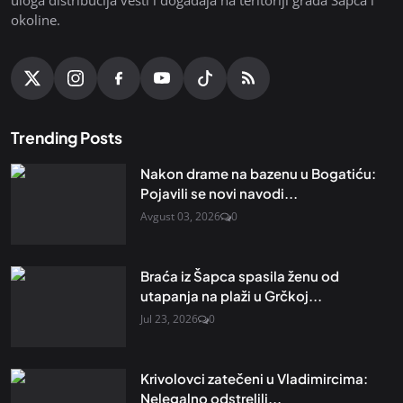
okoline.
Trending Posts
Nakon drame na bazenu u Bogatiću:
Pojavili se novi navodi...
Avgust 03, 2026
0
Braća iz Šapca spasila ženu od
utapanja na plaži u Grčkoj...
Jul 23, 2026
0
Krivolovci zatečeni u Vladimircima:
Nelegalno odstrelili...