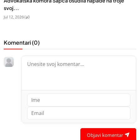
Advokatska komora Šapca osudila napade na troje
svoj...
Jul 12, 2026
0
Komentari (
0
)
Objavi komentar