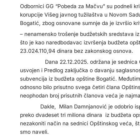
Odbornici GG “Pobeda za Mačvu” su podneli kri
korupcije Višeg javnog tužilaštva u Novom Sad
Bogatić, zbog osnovane sumnje da je izvršio kri
– nenamensko trošenje budžetskih sredstava iz 
što je kao naredbodavac izvršenja budžeta opš
23.024.110,94 dinara bez zakonskog osnova.
Dana 22.12.2025. održana je sednica Opštin
usvojen i Predlog zaključka o davanju saglasno
subvencija iz budžeta opštine Bogatić. Međutim, 
odnosno bilo prisutno svega četiri člana Opštin
neophodan broj prisutnih članova veća je najm
Dakle, Milan Damnjanović je odobrio isplat
preko dvadeset tri miliona dinara iz budžeta op
nezakoniti način na sednici Opštinskog veća, što
smo naveli.