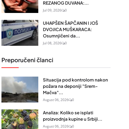
REZANOG DUVANA:...
Jul 09, 2026
0
UHAPŠEN ŠAPČANIN I JOŠ
DVOJICA MUŠKARACA:
Osumnjičeni da...
Jul 08, 2026
0
Preporučeni članci
Situacija pod kontrolom nakon
požara na deponiji "Srem-
Mačva"...
Avgust 06, 2026
0
Analiza: Koliko se isplati
proizvodnja kupine u Srbiji...
Avgust 06, 2026
0