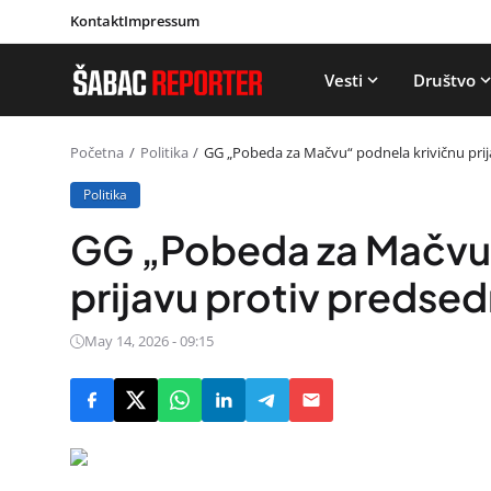
Kontakt
Impressum
Vesti
Društvo
Početna
Politika
GG „Pobeda za Mačvu“ podnela krivičnu prij
Politika
GG „Pobeda za Mačvu“
prijavu protiv predse
May 14, 2026 - 09:15