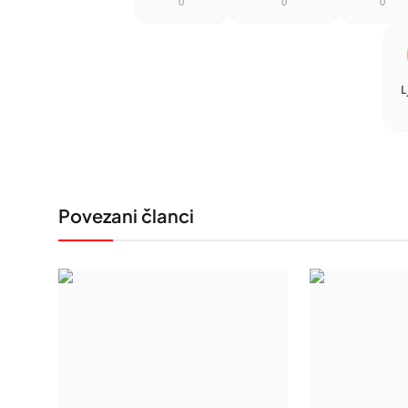
0
0
0
L
Povezani članci