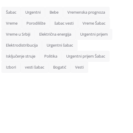
Šabac
Urgentni
Bebe
Vremenska prognoza
Vreme
Porodilište
šabac vesti
Vreme Šabac
Vreme u Srbiji
Električna energija
Urgentni prijem
Elektrodistribucija
Urgentni šabac
Isključenje struje
Politika
Urgentni prijem Šabac
Izbori
vesti šabac
Bogatić
Vesti