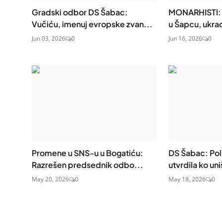
Gradski odbor DS Šabac:
MONARHISTI: O
Vučiću, imenuj evropske zvan...
u Šapcu, ukra
Jun 03, 2026
0
Jun 16, 2026
0
Promene u SNS-u u Bogatiću:
DS Šabac: Poli
Razrešen predsednik odbo...
utvrdila ko uni
May 20, 2026
0
May 18, 2026
0