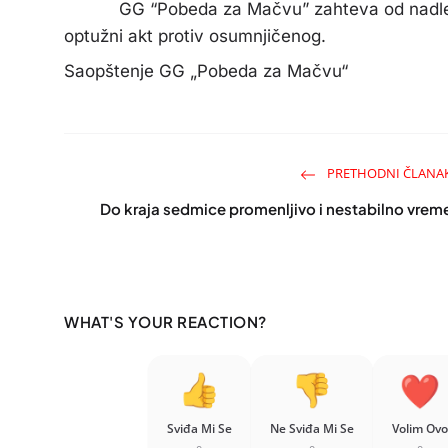
GG “Pobeda za Mačvu” zahteva od nadležnog
optužni akt protiv osumnjičenog.
Saopštenje GG „Pobeda za Mačvu“
PRETHODNI ČLANA
Do kraja sedmice promenljivo i nestabilno vrem
WHAT'S YOUR REACTION?
Sviđa Mi Se
Ne Sviđa Mi Se
Volim Ovo