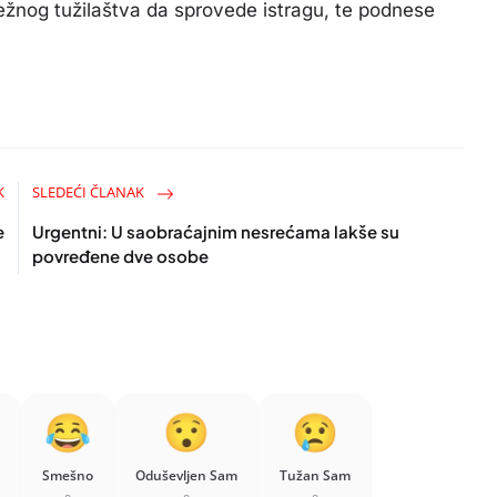
 tužilaštva da sprovede istragu, te podnese
K
SLEDEĆI ČLANAK
e
Urgentni: U saobraćajnim nesrećama lakše su
povređene dve osobe
Smešno
Oduševljen Sam
Tužan Sam