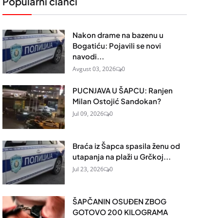
Popularni članci
Nakon drame na bazenu u
Bogatiću: Pojavili se novi
navodi...
Avgust 03, 2026
0
PUCNJAVA U ŠAPCU: Ranjen
Milan Ostojić Sandokan?
Jul 09, 2026
0
Braća iz Šapca spasila ženu od
utapanja na plaži u Grčkoj...
Jul 23, 2026
0
ŠAPČANIN OSUĐEN ZBOG
GOTOVO 200 KILOGRAMA