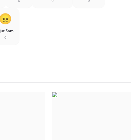
0
0
0
jut Sam
0