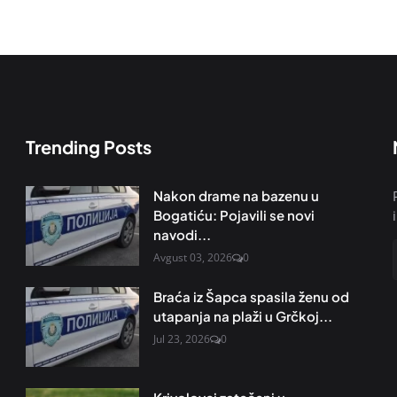
Trending Posts
Nakon drame na bazenu u
Bogatiću: Pojavili se novi
navodi...
Avgust 03, 2026
0
Braća iz Šapca spasila ženu od
utapanja na plaži u Grčkoj...
Jul 23, 2026
0