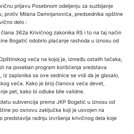
vičnu prijavu Posebnom odeljenju za suzbijanje
u, protiv Milana Damnjanovića, predsednika opštine
vično delo :
člana 362a Krivičnog zakonika RS i to na taj način
tine Bogatić odobrio plaćanje rashoda u iznosu od
skog veća na kojoj je, između ostalih tačaka,
sti na poseban program korišćenja sredstava
iz zapisnika sa ove sednice se vidi da je glasalo,
skog veća. Kako je broj članova veća devet,
anje pet, kako bi odluke bile validne.
u subvencija prema JKP Bogatić u iznosu od
štine po osnovu zaključka koji je usvojen na
 predstavlja radnju izvršenja krivičnog dela koje