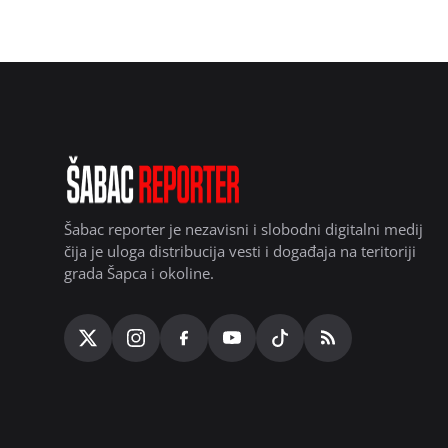
Šabac reporter je nezavisni i slobodni digitalni medij
čija je uloga distribucija vesti i događaja na teritoriji
grada Šapca i okoline.