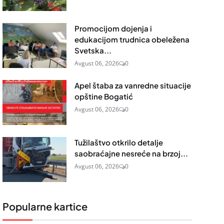
Promocijom dojenja i
edukacijom trudnica obeležena
Svetska...
Avgust 06, 2026
0
Apel štaba za vanredne situacije
opštine Bogatić
Avgust 06, 2026
0
Tužilaštvo otkrilo detalje
saobraćajne nesreće na brzoj...
Avgust 06, 2026
0
Popularne kartice