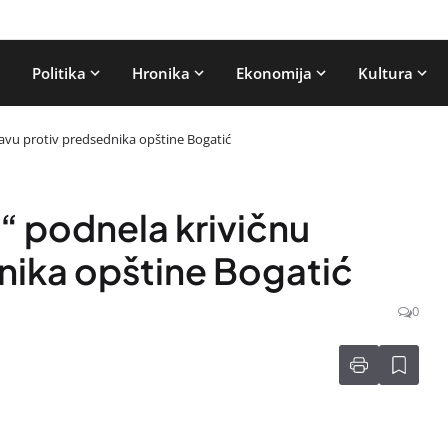
Politika
Hronika
Ekonomija
Kultura
avu protiv predsednika opštine Bogatić
 podnela krivičnu
dnika opštine Bogatić
0