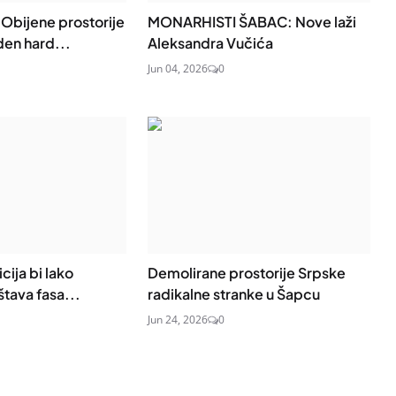
bijene prostorije
MONARHISTI ŠABAC: Nove laži
den hard...
Aleksandra Vučića
Jun 04, 2026
0
cija bi lako
Demolirane prostorije Srpske
štava fasa...
radikalne stranke u Šapcu
Jun 24, 2026
0