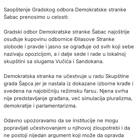
Saopštenje Gradskog odbora Demokratske stranke
Šabac prenosimo u celosti:
Gradski odbor Demokratske stranke Šabac najoštrije
osuđuje kupovinu odbornice Đilasove Stranke
slobode i pravde i jasno se ograđuje od svih koji sebe
nazivaju opozicijom, a i dalje sede i rade u lokalnoj
skupštini sa slugama Vučića i Sandokana.
Demokratska stranka ne učestvuje u radu Skupštine
grada Šapca jer je nastala iz dokazane izborne krađe i
svedena na najobičniju režimsku farsu. Njena svrha
nije predstavljanje građana, već simulacija pluralizma,
demokratije i parlamentarizma.
Odavno upozoravamo da se institucije ne mogu
popravljati učestvovanjem u njihovoj zloupotrebi i da
ne postoji nijedan argument koji može da opravda