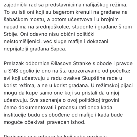
zajednički rad sa predstavnicima mafijaškog režima.
To su isti oni koji su bagerom krenuli na građane na
šabačkom mostu, a potom učestvovali u brojnim
napadima na srednjoškolce, studente i građane širom
Srbije. Oni odavno nisu obični politički
neistomišljenici, već sluge mafije i dokazani
neprijatelji građana Šapca.
Prelazak odbornice Đilasove Stranke slobode i pravde
u SNS ogolio je ono na šta upozoravamo od početka:
svi koji učestvuju u radu ovakve Skupštine rade u
korist režima, a ne u korist građana. U režimskoj pijaci
mogu da kupe samo one koji su pristali da u njoj
učestvuju. Sva saznanja o ovoj političkoj trgovini
ćemo dokumentovati i procesuirati onda kada
institucije budu oslobođene od mafije i kada bude
moguće očekivati pravedan ishod.
Pozivamo sve odbornike koji sebe nazivaju