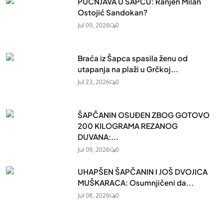
PUCNJAVA U ŠAPCU: Ranjen Milan
Ostojić Sandokan?
Jul 09, 2026
0
Braća iz Šapca spasila ženu od
utapanja na plaži u Grčkoj...
Jul 23, 2026
0
ŠAPČANIN OSUĐEN ZBOG GOTOVO
200 KILOGRAMA REZANOG
DUVANA:...
Jul 09, 2026
0
UHAPŠEN ŠAPČANIN I JOŠ DVOJICA
MUŠKARACA: Osumnjičeni da...
Jul 08, 2026
0