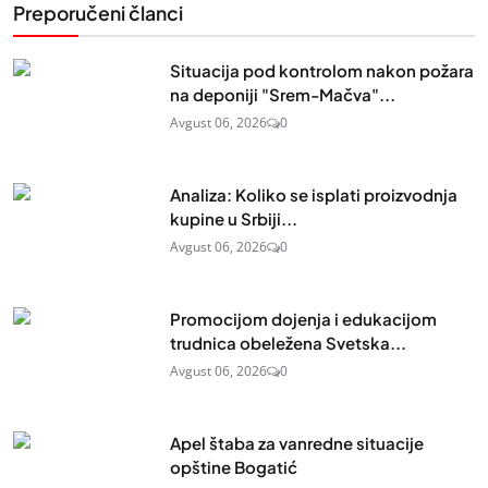
Preporučeni članci
Situacija pod kontrolom nakon požara
na deponiji "Srem-Mačva"...
Avgust 06, 2026
0
Analiza: Koliko se isplati proizvodnja
kupine u Srbiji...
Avgust 06, 2026
0
Promocijom dojenja i edukacijom
trudnica obeležena Svetska...
Avgust 06, 2026
0
Apel štaba za vanredne situacije
opštine Bogatić