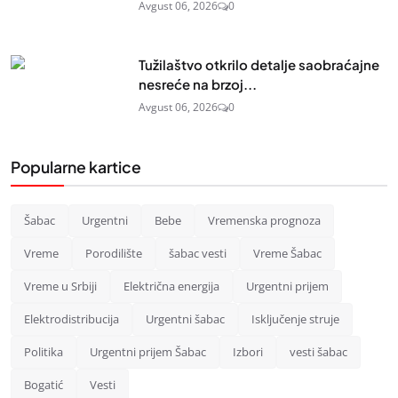
Avgust 06, 2026
0
Tužilaštvo otkrilo detalje saobraćajne
nesreće na brzoj...
Avgust 06, 2026
0
Popularne kartice
Šabac
Urgentni
Bebe
Vremenska prognoza
Vreme
Porodilište
šabac vesti
Vreme Šabac
Vreme u Srbiji
Električna energija
Urgentni prijem
Elektrodistribucija
Urgentni šabac
Isključenje struje
Politika
Urgentni prijem Šabac
Izbori
vesti šabac
Bogatić
Vesti