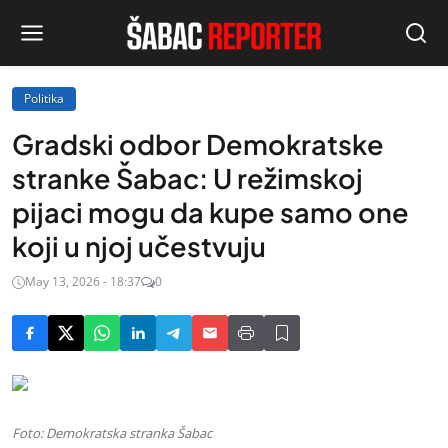
Politika
Gradski odbor Demokratske
stranke Šabac: U režimskoj
pijaci mogu da kupe samo one
koji u njoj učestvuju
May 13, 2026 - 18:37
0
Foto: Demokratska stranka Šabac