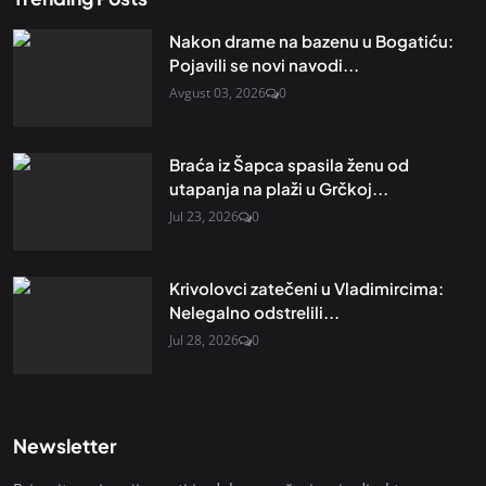
Nakon drame na bazenu u Bogatiću:
Pojavili se novi navodi...
Avgust 03, 2026
0
Braća iz Šapca spasila ženu od
utapanja na plaži u Grčkoj...
Jul 23, 2026
0
Krivolovci zatečeni u Vladimircima:
Nelegalno odstrelili...
Jul 28, 2026
0
Newsletter