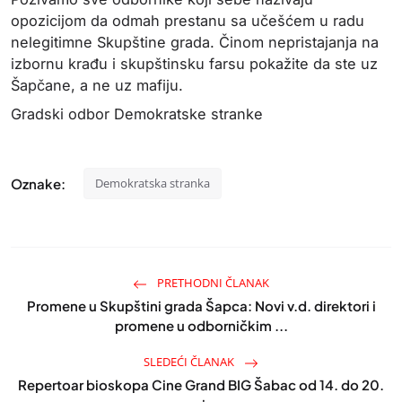
opozicijom da odmah prestanu sa učešćem u radu
nelegitimne Skupštine grada. Činom nepristajanja na
izbornu krađu i skupštinsku farsu pokažite da ste uz
Šapčane, a ne uz mafiju.
Gradski odbor Demokratske stranke
Oznake:
Demokratska stranka
PRETHODNI ČLANAK
Promene u Skupštini grada Šapca: Novi v.d. direktori i
promene u odborničkim ...
SLEDEĆI ČLANAK
Repertoar bioskopa Cine Grand BIG Šabac od 14. do 20.