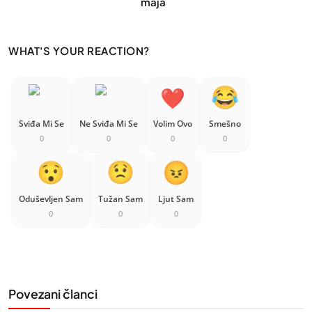
maja
WHAT'S YOUR REACTION?
Sviđa Mi Se
Ne Sviđa Mi Se
Volim Ovo
Smešno
0
0
0
0
Oduševljen Sam
Tužan Sam
Ljut Sam
0
0
0
Povezani članci