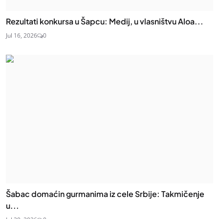
Rezultati konkursa u Šapcu: Medij, u vlasništvu Aloa...
Jul 16, 2026
0
Šabac domaćin gurmanima iz cele Srbije: Takmičenje
u...