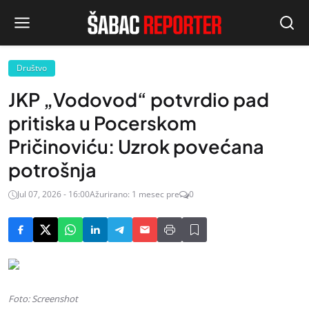
Društvo
JKP „Vodovod“ potvrdio pad
pritiska u Pocerskom
Pričinoviću: Uzrok povećana
potrošnja
Jul 07, 2026 - 16:00
Ažurirano: 1 mesec pre
0
Foto: Screenshot