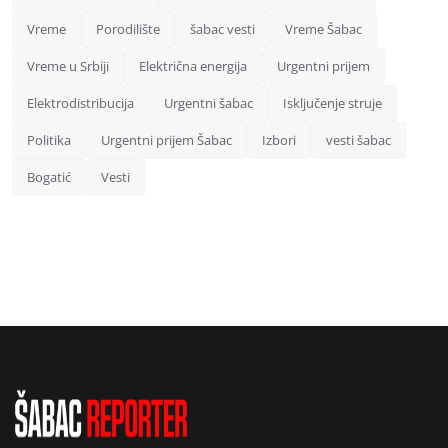
Vreme
Porodilište
šabac vesti
Vreme Šabac
Vreme u Srbiji
Električna energija
Urgentni prijem
Elektrodistribucija
Urgentni šabac
Isključenje struje
Politika
Urgentni prijem Šabac
Izbori
vesti šabac
Bogatić
Vesti