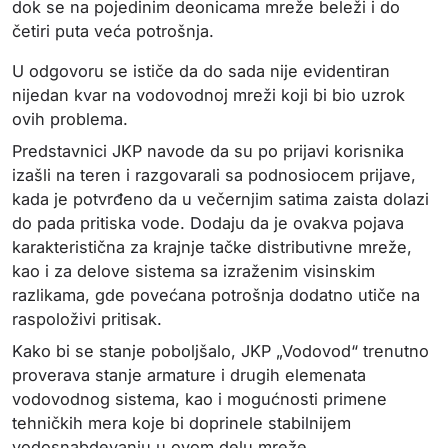
dok se na pojedinim deonicama mreže beleži i do
četiri puta veća potrošnja.
U odgovoru se ističe da do sada nije evidentiran
nijedan kvar na vodovodnoj mreži koji bi bio uzrok
ovih problema.
Predstavnici JKP navode da su po prijavi korisnika
izašli na teren i razgovarali sa podnosiocem prijave,
kada je potvrđeno da u večernjim satima zaista dolazi
do pada pritiska vode. Dodaju da je ovakva pojava
karakteristična za krajnje tačke distributivne mreže,
kao i za delove sistema sa izraženim visinskim
razlikama, gde povećana potrošnja dodatno utiče na
raspoloživi pritisak.
Kako bi se stanje poboljšalo, JKP „Vodovod“ trenutno
proverava stanje armature i drugih elemenata
vodovodnog sistema, kao i mogućnosti primene
tehničkih mera koje bi doprinele stabilnijem
vodosnabdevanju u ovom delu mreže.