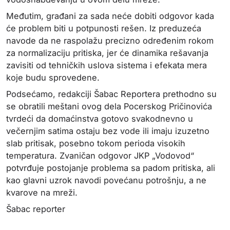
Međutim, građani za sada neće dobiti odgovor kada
će problem biti u potpunosti rešen. Iz preduzeća
navode da ne raspolažu precizno određenim rokom
za normalizaciju pritiska, jer će dinamika rešavanja
zavisiti od tehničkih uslova sistema i efekata mera
koje budu sprovedene.
Podsećamo, redakciji Šabac Reportera prethodno su
se obratili meštani ovog dela Pocerskog Pričinovića
tvrdeći da domaćinstva gotovo svakodnevno u
večernjim satima ostaju bez vode ili imaju izuzetno
slab pritisak, posebno tokom perioda visokih
temperatura. Zvaničan odgovor JKP „Vodovod“
potvrđuje postojanje problema sa padom pritiska, ali
kao glavni uzrok navodi povećanu potrošnju, a ne
kvarove na mreži.
Šabac reporter