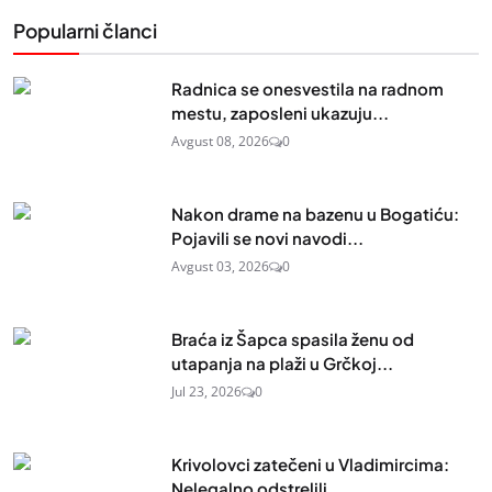
Popularni članci
Radnica se onesvestila na radnom
mestu, zaposleni ukazuju...
Avgust 08, 2026
0
Nakon drame na bazenu u Bogatiću:
Pojavili se novi navodi...
Avgust 03, 2026
0
Braća iz Šapca spasila ženu od
utapanja na plaži u Grčkoj...
Jul 23, 2026
0
Krivolovci zatečeni u Vladimircima:
Nelegalno odstrelili...