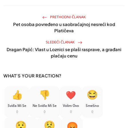
PRETHODNI ČLANAK
Pet osoba povređeno u saobraćajnoj nesreći kod
Platičeva
SLEDEĆI ČLANAK
Dragan Pajić: Vlast u Loznici se plaši rasprave, a građani
plaćaju cenu
WHAT'S YOUR REACTION?
Sviđa Mi Se
Ne Sviđa Mi Se
Volim Ovo
Smešno
0
0
0
0