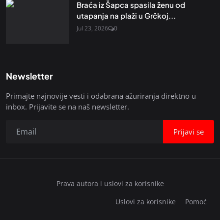
Braća iz Šapca spasila ženu od
utapanja na plaži u Grčkoj...
Jul 23, 2026
0
Newsletter
Primajte najnovije vesti i odabrana ažuriranja direktno u
inbox. Prijavite se na naš newsletter.
Prijavi se
Prava autora i uslovi za korisnike
Uslovi za korisnike
Pomoć