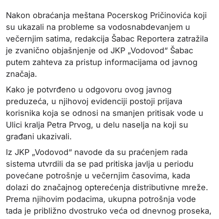
Nakon obraćanja meštana Pocerskog Pričinovića koji
su ukazali na probleme sa vodosnabdevanjem u
večernjim satima, redakcija Šabac Reportera zatražila
je zvanično objašnjenje od JKP „Vodovod“ Šabac
putem zahteva za pristup informacijama od javnog
značaja.
Kako je potvrđeno u odgovoru ovog javnog
preduzeća, u njihovoj evidenciji postoji prijava
korisnika koja se odnosi na smanjen pritisak vode u
Ulici kralja Petra Prvog, u delu naselja na koji su
građani ukazivali.
Iz JKP „Vodovod“ navode da su praćenjem rada
sistema utvrdili da se pad pritiska javlja u periodu
povećane potrošnje u večernjim časovima, kada
dolazi do značajnog opterećenja distributivne mreže.
Prema njihovim podacima, ukupna potrošnja vode
tada je približno dvostruko veća od dnevnog proseka,