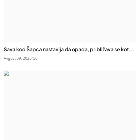
Sava kod Šapca nastavlja da opada, približava se kot...
Avgust 09, 2026
0