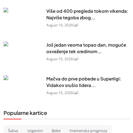
Više od 400 pregleda tokom vikenda:
Najviše tegoba zbog...
Avgust 10, 2026
0
Još jedan veoma topao dan, moguće
osveženje tek sredinom...
Avgust 10, 2026
0
Mačva do prve pobede u Superligi:
Vidakov srušio lidera...
Avgust 10, 2026
0
Popularne kartice
Šabac
Urgentni
Bebe
Vremenska prognoza