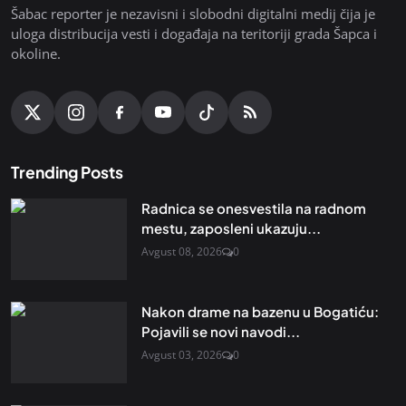
Šabac reporter je nezavisni i slobodni digitalni medij čija je
uloga distribucija vesti i događaja na teritoriji grada Šapca i
okoline.
Trending Posts
Radnica se onesvestila na radnom
mestu, zaposleni ukazuju...
Avgust 08, 2026
0
Nakon drame na bazenu u Bogatiću:
Pojavili se novi navodi...
Avgust 03, 2026
0