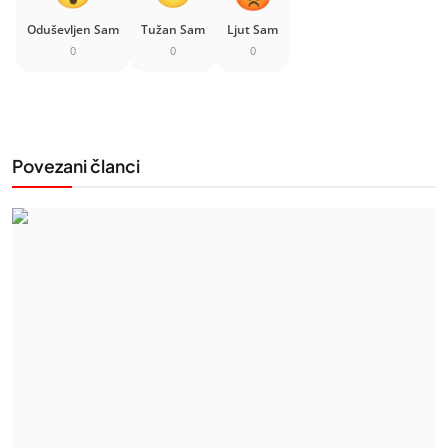
Oduševljen Sam
Tužan Sam
Ljut Sam
0
0
0
Povezani članci