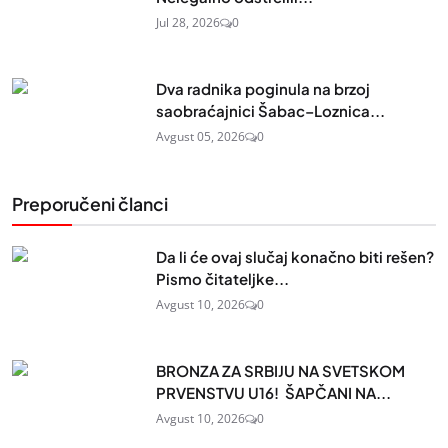
Jul 28, 2026
0
Dva radnika poginula na brzoj
saobraćajnici Šabac–Loznica...
Avgust 05, 2026
0
Preporučeni članci
Da li će ovaj slučaj konačno biti rešen?
Pismo čitateljke...
Avgust 10, 2026
0
BRONZA ZA SRBIJU NA SVETSKOM
PRVENSTVU U16! ŠAPČANI NA...
Avgust 10, 2026
0