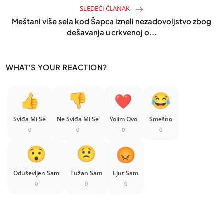
SLEDEĆI ČLANAK
Meštani više sela kod Šapca izneli nezadovoljstvo zbog
dešavanja u crkvenoj o...
WHAT'S YOUR REACTION?
Sviđa Mi Se
Ne Sviđa Mi Se
Volim Ovo
Smešno
0
0
0
0
Oduševljen Sam
Tužan Sam
Ljut Sam
0
0
0