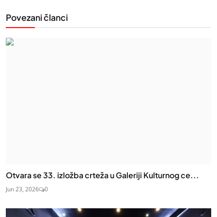
Povezani članci
Otvara se 33. izložba crteža u Galeriji Kulturnog ce...
Jun 23, 2026
0