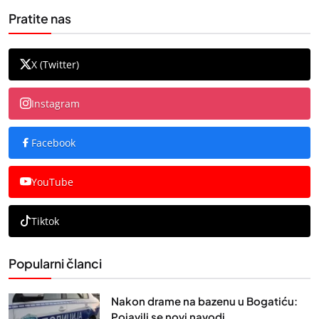
Pratite nas
X (Twitter)
Instagram
Facebook
YouTube
Tiktok
Popularni članci
Nakon drame na bazenu u Bogatiću:
Pojavili se novi navodi...