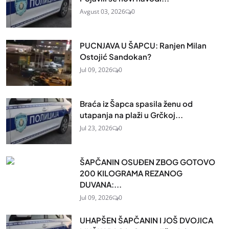
Avgust 03, 2026
0
PUCNJAVA U ŠAPCU: Ranjen Milan
Ostojić Sandokan?
Jul 09, 2026
0
Braća iz Šapca spasila ženu od
utapanja na plaži u Grčkoj...
Jul 23, 2026
0
ŠAPČANIN OSUĐEN ZBOG GOTOVO
200 KILOGRAMA REZANOG
DUVANA:...
Jul 09, 2026
0
UHAPŠEN ŠAPČANIN I JOŠ DVOJICA