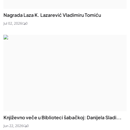
Nagrada Laza K. Lazarević Vladimiru Tomiću
Jul 02, 2026
0
Književno veče u Biblioteci šabačkoj: Danijela Sladi...
Jun 22, 2026
0