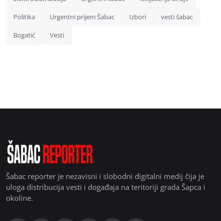
Politika
Urgentni prijem Šabac
Izbori
vesti šabac
Bogatić
Vesti
Šabac reporter je nezavisni i slobodni digitalni medij čija je
uloga distribucija vesti i događaja na teritoriji grada Šapca i
okoline.