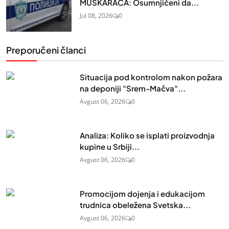
MUŠKARACA: Osumnjičeni da...
Jul 08, 2026
0
Preporučeni članci
Situacija pod kontrolom nakon požara
na deponiji "Srem-Mačva"...
Avgust 06, 2026
0
Analiza: Koliko se isplati proizvodnja
kupine u Srbiji...
Avgust 06, 2026
0
Promocijom dojenja i edukacijom
trudnica obeležena Svetska...
Avgust 06, 2026
0