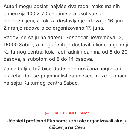
Autori mogu poslati najviše dva rada, maksimalnih
dimenzija 100 × 70 centimetara ukoliko su
neopremljeni, a rok za dostavljanje crteža je 16. jun.
Žiriranje radova biće organizovano 17. juna.
Radovi se šalju na adresu Gospodar Jevremova 12,
15000 Šabac, a moguće ih je dostaviti i lično u galeriji
Kulturnog centra, koja radi radnim danima od 8 do 20
časova, a subotom od 8 do 14 časova.
Za najbolji crtež biće dodeljene novčana nagrada i
plaketa, dok se prijemni list za učešće može pronaći
na sajtu Kulturnog centra Šabac.
PRETHODNI ČLANAK
Učenici i profesori Ekonomske škole organizovali akciju
čišćenja na Ceru