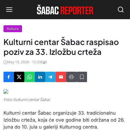
Kultura
Kulturni centar Šabac raspisao
poziv za 33. Izložbu crteža
May 19, 2026 - 12:33
0
Foto: Kulturni centar Šabac
Kulturni centar Šabac organizuje 33. tradicionalnu
Izložbu crteža, koja će ove godine biti održana od 26.
juna do 10. jula u galeriji Kulturnog centra.