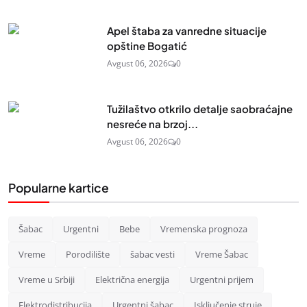
Apel štaba za vanredne situacije
opštine Bogatić
Avgust 06, 2026
0
Tužilaštvo otkrilo detalje saobraćajne
nesreće na brzoj...
Avgust 06, 2026
0
Popularne kartice
Šabac
Urgentni
Bebe
Vremenska prognoza
Vreme
Porodilište
šabac vesti
Vreme Šabac
Vreme u Srbiji
Električna energija
Urgentni prijem
Elektrodistribucija
Urgentni šabac
Isključenje struje