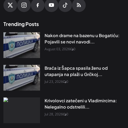
Trending Posts
Nakon drame na bazenu u Bogatiću:
Pojavili se novi navodi...
Avgust 03, 2026
0
Braća iz Šapca spasila ženu od
utapanja na plaži u Grčkoj...
Jul 23, 2026
0
Krivolovci zatečeni u Vladimircima:
Nelegalno odstrelili...
Jul 28, 2026
0