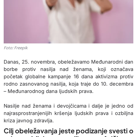
Foto: Freepik
Danas, 25. novembra, obeležavamo Međunarodni dan
borbe protiv nasilja nad ženama, koji označava
početak globalne kampanje 16 dana aktivizma protiv
rodno zasnovanog nasilja, koja traje do 10. decembra
– Međunarodnog dana ljudskih prava.
Nasilje nad ženama i devojčicama i dalje je jedno od
najrasprostranjenijih kršenja ljudskih prava i ozbiljna
kriza javnog zdravlja.
Cilj obeležavanja jeste podizanje svesti o