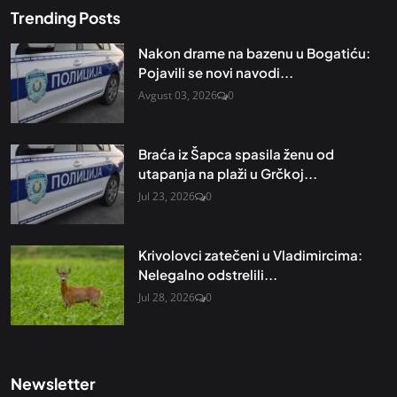
Trending Posts
Nakon drame na bazenu u Bogatiću:
Pojavili se novi navodi...
Avgust 03, 2026
0
Braća iz Šapca spasila ženu od
utapanja na plaži u Grčkoj...
Jul 23, 2026
0
Krivolovci zatečeni u Vladimircima:
Nelegalno odstrelili...
Jul 28, 2026
0
Newsletter