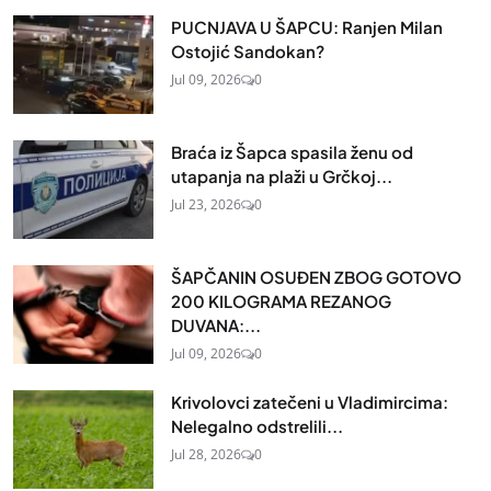
PUCNJAVA U ŠAPCU: Ranjen Milan
Ostojić Sandokan?
Jul 09, 2026
0
Braća iz Šapca spasila ženu od
utapanja na plaži u Grčkoj...
Jul 23, 2026
0
ŠAPČANIN OSUĐEN ZBOG GOTOVO
200 KILOGRAMA REZANOG
DUVANA:...
Jul 09, 2026
0
Krivolovci zatečeni u Vladimircima:
Nelegalno odstrelili...
Jul 28, 2026
0