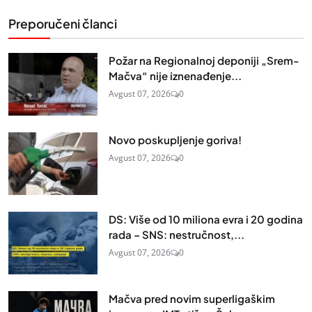
Preporučeni članci
Požar na Regionalnoj deponiji „Srem-
Mačva“ nije iznenađenje...
Avgust 07, 2026
0
Novo poskupljenje goriva!
Avgust 07, 2026
0
DS: Više od 10 miliona evra i 20 godina
rada – SNS: nestručnost,...
Avgust 07, 2026
0
Mačva pred novim superligaškim