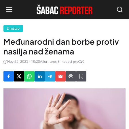
Društvo
Međunarodni dan borbe protiv
nasilja nad ženama
Nov 25, 2025 - 10:28
Ažurirano: 8 meseci pre
0