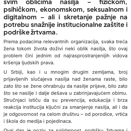
svim oblicima nasilja – fizičkom,
psihičkom, ekonomskom, seksualnom i
digitalnom – ali i skretanje pažnje na
potrebu snažnije institucionalne zaštite i
podrške žrtvama.
Prema podacima relevantnih organizacija, svaka treća
žena tokom života doživi neki oblik nasilja, što ovaj
problem čini jednim od najrasprostranjenijih vidova
kršenja ljudskih prava.
U Srbiji, kao i u mnogim drugim zemljama, broj
prijavljenih slučajeva nasilja nad ženama raste, bilo
zato što se žene ohrabruju da nasilje prijave, bilo zato
što se nasilje i dalje dešava u zabrinjavajućem obimu.
Stručnjaci ističu da su prevencija, edukacija i brza
reakcija institucija ključni za smanjenje nasilja, ali i da
je odgovornost na celom društvu – od porodice, vrtića
i škola do medija i pojedinaca.
Ovaj dan je poziv za solidarnost, podršku žrtvama i