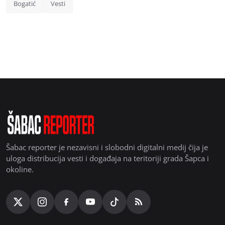
Bogatić
Vesti
Šabac reporter je nezavisni i slobodni digitalni medij čija je
uloga distribucija vesti i događaja na teritoriji grada Šapca i
okoline.