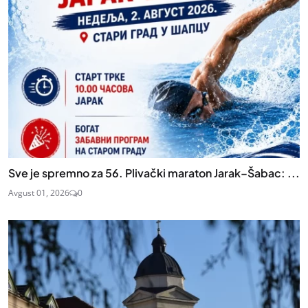
Sve je spremno za 56. Plivački maraton Jarak–Šabac: ...
Avgust 01, 2026
0