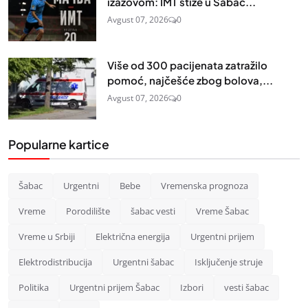
izazovom: IMT stiže u Šabac...
Avgust 07, 2026
0
Više od 300 pacijenata zatražilo
pomoć, najčešće zbog bolova,...
Avgust 07, 2026
0
Popularne kartice
Šabac
Urgentni
Bebe
Vremenska prognoza
Vreme
Porodilište
šabac vesti
Vreme Šabac
Vreme u Srbiji
Električna energija
Urgentni prijem
Elektrodistribucija
Urgentni šabac
Isključenje struje
Politika
Urgentni prijem Šabac
Izbori
vesti šabac