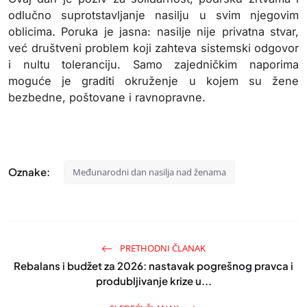
odlučno suprotstavljanje nasilju u svim njegovim
oblicima. Poruka je jasna: nasilje nije privatna stvar,
već društveni problem koji zahteva sistemski odgovor
i nultu toleranciju. Samo zajedničkim naporima
moguće je graditi okruženje u kojem su žene
bezbedne, poštovane i ravnopravne.
Oznake:
Međunarodni dan nasilja nad ženama
PRETHODNI ČLANAK
Rebalans i budžet za 2026: nastavak pogrešnog pravca i
produbljivanje krize u...