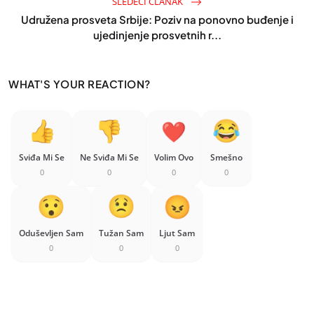
SLEDEĆI ČLANAK
Udružena prosveta Srbije: Poziv na ponovno buđenje i
ujedinjenje prosvetnih r...
WHAT'S YOUR REACTION?
Sviđa Mi Se
Ne Sviđa Mi Se
Volim Ovo
Smešno
0
0
0
0
Oduševljen Sam
Tužan Sam
Ljut Sam
0
0
0