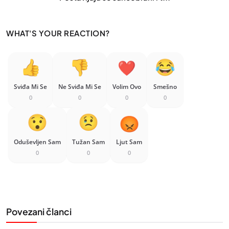
WHAT'S YOUR REACTION?
Sviđa Mi Se
Ne Sviđa Mi Se
Volim Ovo
Smešno
0
0
0
0
Oduševljen Sam
Tužan Sam
Ljut Sam
0
0
0
Povezani članci