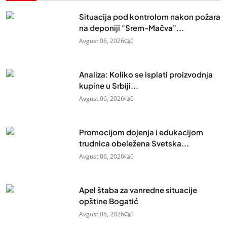
Situacija pod kontrolom nakon požara
na deponiji "Srem-Mačva"...
Avgust 06, 2026
0
Analiza: Koliko se isplati proizvodnja
kupine u Srbiji...
Avgust 06, 2026
0
Promocijom dojenja i edukacijom
trudnica obeležena Svetska...
Avgust 06, 2026
0
Apel štaba za vanredne situacije
opštine Bogatić
Avgust 06, 2026
0