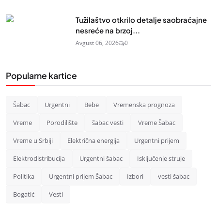
Tužilaštvo otkrilo detalje saobraćajne
nesreće na brzoj...
Avgust 06, 2026
0
Popularne kartice
Šabac
Urgentni
Bebe
Vremenska prognoza
Vreme
Porodilište
šabac vesti
Vreme Šabac
Vreme u Srbiji
Električna energija
Urgentni prijem
Elektrodistribucija
Urgentni šabac
Isključenje struje
Politika
Urgentni prijem Šabac
Izbori
vesti šabac
Bogatić
Vesti