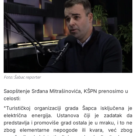
Foto: Šabac reporter
Saopštenje Srđana Mitrašinovića, KŠPN prenosimo u
celosti:
"Turističkoj organizaciji grada Šapca isključena je
električna energija. Ustanova čiji je zadatak da
predstavlja i promoviše grad ostala je u mraku, i to ne
zbog elementarne nepogode ili kvara, već zbog