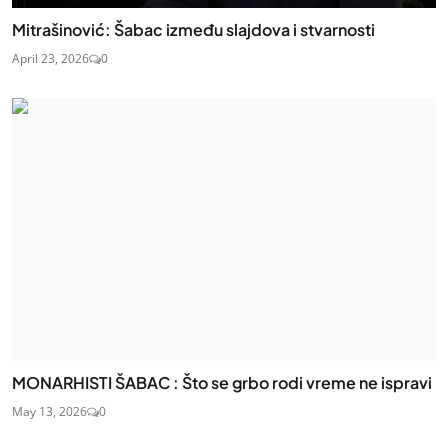
Mitrašinović: Šabac između slajdova i stvarnosti
April 23, 2026
0
MONARHISTI ŠABAC : Što se grbo rodi vreme ne ispravi
May 13, 2026
0