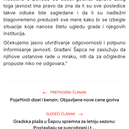
toga javnost ima pravo da zna da li su sve posledice
takve odluke bile sagledane i da li su nadležni
blagovremeno preduzeli sve mere kako bi se izbegle
situacije koje nanose štetu ugledu grada i njegovih
institucija.
Očekujemo jasno utvrđivanje odgovornosti i potpuno
informisanje javnosti. Građani Šapca ne zaslužuju da
njihove ustanove rade u mraku, niti da za očigledne
propuste niko ne odgovara."
PRETHODNI ČLANAK
Pojeftinili dizel i benzin: Objavljene nove cene goriva
SLEDEĆI ČLANAK
Gradska plaža u Šapcu spremna za letnju sezonu:
Postavljaju se suncobrani i t...