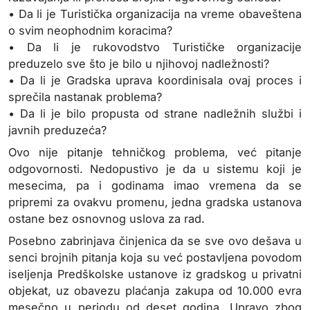
• Da li je Turistička organizacija na vreme obaveštena
o svim neophodnim koracima?
• Da li je rukovodstvo Turističke organizacije
preduzelo sve što je bilo u njihovoj nadležnosti?
• Da li je Gradska uprava koordinisala ovaj proces i
sprečila nastanak problema?
• Da li je bilo propusta od strane nadležnih službi i
javnih preduzeća?
Ovo nije pitanje tehničkog problema, već pitanje
odgovornosti. Nedopustivo je da u sistemu koji je
mesecima, pa i godinama imao vremena da se
pripremi za ovakvu promenu, jedna gradska ustanova
ostane bez osnovnog uslova za rad.
Posebno zabrinjava činjenica da se sve ovo dešava u
senci brojnih pitanja koja su već postavljena povodom
iseljenja Predškolske ustanove iz gradskog u privatni
objekat, uz obavezu plaćanja zakupa od 10.000 evra
mesečno u periodu od deset godina. Upravo zbog