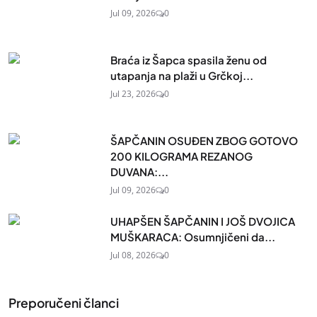
Jul 09, 2026
0
Braća iz Šapca spasila ženu od
utapanja na plaži u Grčkoj...
Jul 23, 2026
0
ŠAPČANIN OSUĐEN ZBOG GOTOVO
200 KILOGRAMA REZANOG
DUVANA:...
Jul 09, 2026
0
UHAPŠEN ŠAPČANIN I JOŠ DVOJICA
MUŠKARACA: Osumnjičeni da...
Jul 08, 2026
0
Preporučeni članci