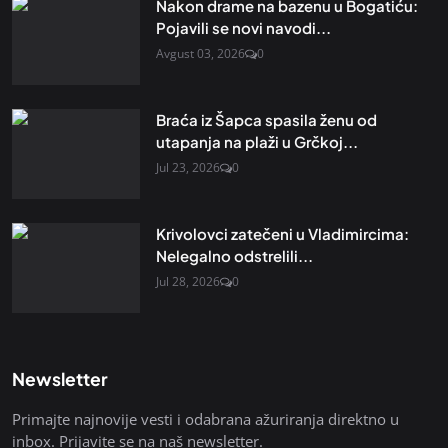
Nakon drame na bazenu u Bogatiću:
Pojavili se novi navodi...
Avgust 03, 2026
0
Braća iz Šapca spasila ženu od
utapanja na plaži u Grčkoj...
Jul 23, 2026
0
Krivolovci zatečeni u Vladimircima:
Nelegalno odstrelili...
Jul 28, 2026
0
Newsletter
Primajte najnovije vesti i odabrana ažuriranja direktno u
inbox. Prijavite se na naš newsletter.