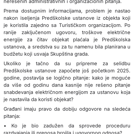
nerešenih administrativnih i organizacionih pitanja.
Prema dostupnim informacijama, problem je nastao
nakon iseljenja Predškolske ustanove iz objekta koji
je koristila zajedno sa Turističkom organizacijom. Po
ranije zaključenom ugovoru, troškove električne
energije za čitav objekat plaćala je Predškolska
ustanova, a sredstva su za tu namenu bila planirana u
budžetu koji usvaja Skupština grada.
Ukoliko je tačno da su pripreme za selidbu
Predškolske ustanove započete još početkom 2025.
godine, postavlja se logično pitanje: kako je moguće
da više od godinu dana kasnije nije rešeno pitanje
snabdevanja električnom energijom za ustanovu koja
je nastavila da koristi objekat?
Građani imaju pravo da dobiju odgovore na sledeća
pitanja:
• Ko je bio zadužen da sprovede proceduru
razdvajanja ili prenosa brojila i ugovornog odnosa?