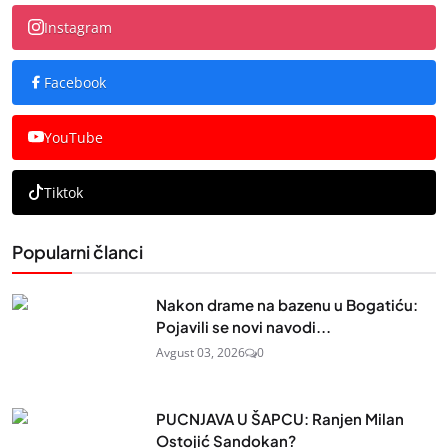
Instagram
Facebook
YouTube
Tiktok
Popularni članci
Nakon drame na bazenu u Bogatiću:
Pojavili se novi navodi...
Avgust 03, 2026
0
PUCNJAVA U ŠAPCU: Ranjen Milan
Ostojić Sandokan?