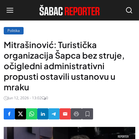
Politika
Mitrašinović: Turistička
organizacija Šapca bez struje,
očigledni administrativni
propusti ostavili ustanovu u
mraku
Jun 12, 2026 - 13:02
0