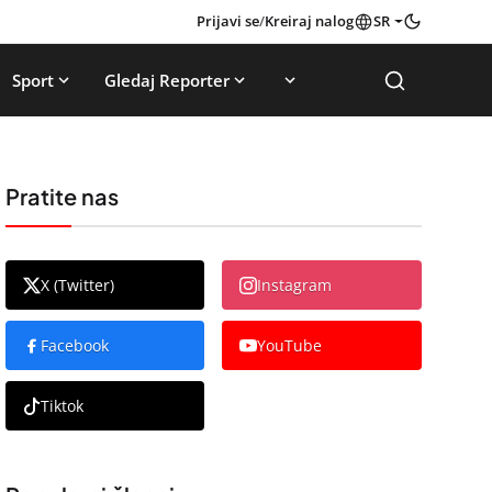
Prijavi se
/
Kreiraj nalog
SR
Sport
Gledaj Reporter
Pratite nas
X (Twitter)
Instagram
Facebook
YouTube
Tiktok