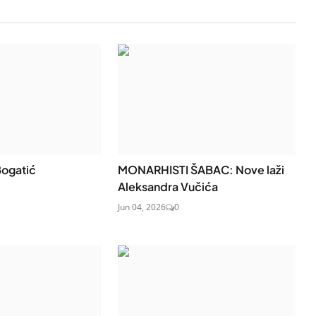
Bogatić
MONARHISTI ŠABAC: Nove laži
Aleksandra Vučića
Jun 04, 2026
0