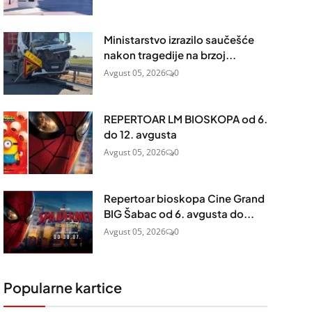
Ministarstvo izrazilo saučešće
nakon tragedije na brzoj...
Avgust 05, 2026
0
REPERTOAR LM BIOSKOPA od 6.
do 12. avgusta
Avgust 05, 2026
0
Repertoar bioskopa Cine Grand
BIG Šabac od 6. avgusta do...
Avgust 05, 2026
0
Popularne kartice