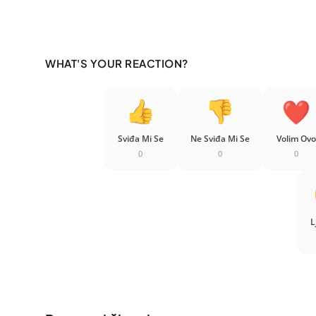
WHAT'S YOUR REACTION?
Sviđa Mi Se
Ne Sviđa Mi Se
Volim Ovo
0
0
0
L