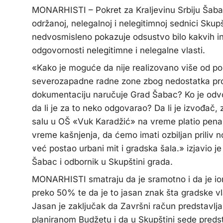
MONARHISTI – Pokret za Kraljevinu Srbiju Šab
održanoj, nelegalnoj i nelegitimnoj sednici Skup
nedvosmisleno pokazuje odsustvo bilo kakvih i
odgovornosti nelegitimne i nelegalne vlasti.
«Kako je moguće da nije realizovano više od po
severozapadne radne zone zbog nedostatka pro
dokumentaciju naručuje Grad Šabac? Ko je odvoj
da li je za to neko odgovarao? Da li je izvođač
salu u OŠ «Vuk Karadžić» na vreme platio penale 
vreme kašnjenja, da ćemo imati ozbiljan priliv
već postao urbani mit i gradska šala.» izjavio
Šabac i odbornik u Skupštini grada.
MONARHISTI smatraju da je sramotno i da je ion
preko 50% te da je to jasan znak šta gradske vl
Jasan je zaključak da Završni račun predstavlja
planiranom Budžetu i da u Skupštini sede preds