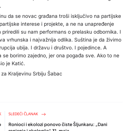
.
stinu da se novac građana troši isključivo na partijske
partijske interese i projekte, a ne na unapređenje
m priredili su nam performans o prelasku odbornika. I
va vrhunska i najvažnija odlika. Suština je da živimo
pcija ubija. I državu i društvo. I pojedince. A
a se borimo zajedno, jer ona pogađa sve. Ako to ne
o je Katić.
 Kraljevinu Srbiju Šabac
K
SLEDEĆI ČLANAK
o
Ronioci i ekolozi ponovo čiste Šljunkaru: „Dani
ronjenja i ekologije“ 31. maja