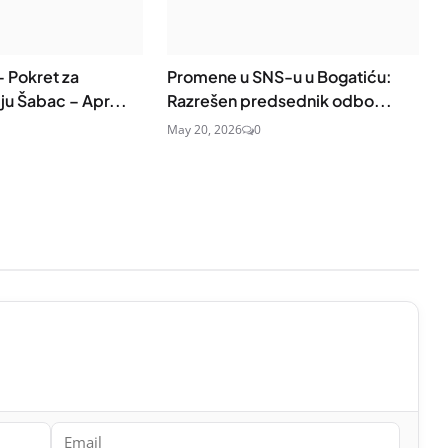
 Pokret za
Promene u SNS-u u Bogatiću:
iju Šabac – Apr...
Razrešen predsednik odbo...
May 20, 2026
0