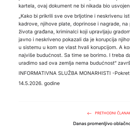
kartela, ovaj dokument ne bi nikada bio usvojen
„Kako bi prikrili sve ove brljotine i neskrivenu i
kadrove, njihove plate, doprinose i nagrade, na 
života građana, kriminalci koji upravljaju grado
javno i neskriveno pokazali da je korupcija njiho
u sistemu u kom se vlast hvali korupcijom. A koru
najviše budućnost. Sa time se borimo. I treba d
uradimo sad ova zemlja nema budućnost“ završi
INFORMATIVNA SLUŽBA MONARHISTI -Pokret za
14.5.2026. godine
PRETHODNI ČLANA
Danas promenljivo oblačn