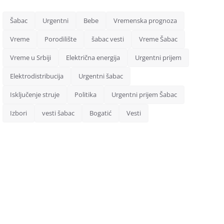
Šabac
Urgentni
Bebe
Vremenska prognoza
Vreme
Porodilište
šabac vesti
Vreme Šabac
Vreme u Srbiji
Električna energija
Urgentni prijem
Elektrodistribucija
Urgentni šabac
Isključenje struje
Politika
Urgentni prijem Šabac
Izbori
vesti šabac
Bogatić
Vesti