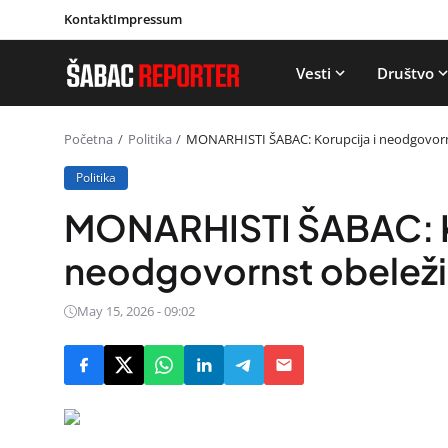
Kontakt
Impressum
Vesti
Društvo
Početna
Politika
MONARHISTI ŠABAC: Korupcija i neodgovorns
Politika
MONARHISTI ŠABAC: K
neodgovornst obeležil
May 15, 2026 - 09:02