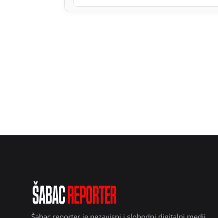
Šabac reporter je nezavisni i slobodni digitalni medij