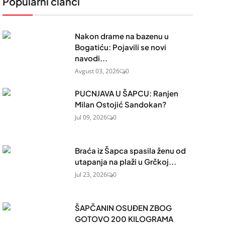
Popularni članci
Nakon drame na bazenu u
Bogatiću: Pojavili se novi
navodi...
Avgust 03, 2026
0
PUCNJAVA U ŠAPCU: Ranjen
Milan Ostojić Sandokan?
Jul 09, 2026
0
Braća iz Šapca spasila ženu od
utapanja na plaži u Grčkoj...
Jul 23, 2026
0
ŠAPČANIN OSUĐEN ZBOG
GOTOVO 200 KILOGRAMA