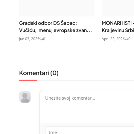
Gradski odbor DS Šabac:
MONARHISTI –
Vučiću, imenuj evropske zvan...
Kraljevinu Srb
Jun 03, 2026
0
April 23, 2026
0
Komentari (
0
)