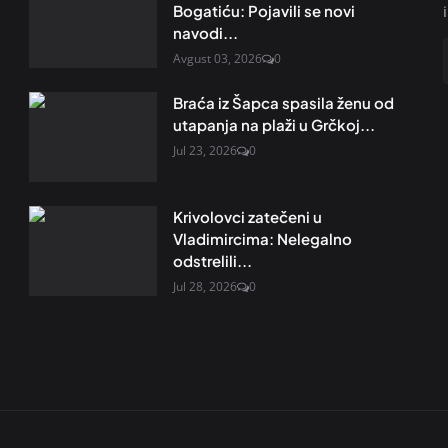
Bogatiću: Pojavili se novi
navodi...
Avgust 03, 2026
0
Braća iz Šapca spasila ženu od
utapanja na plaži u Grčkoj...
Jul 23, 2026
0
Krivolovci zatečeni u
Vladimircima: Nelegalno
odstrelili...
Jul 28, 2026
0