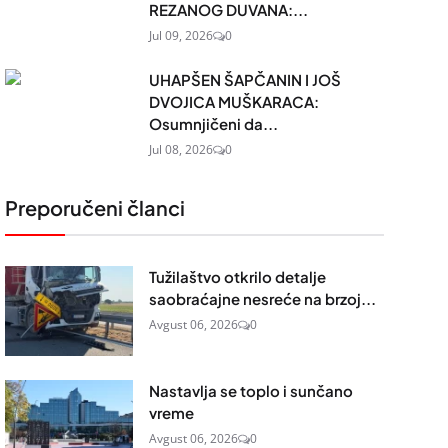
REZANOG DUVANA:...
Jul 09, 2026
0
UHAPŠEN ŠAPČANIN I JOŠ
DVOJICA MUŠKARACA:
Osumnjičeni da...
Jul 08, 2026
0
Preporučeni članci
Tužilaštvo otkrilo detalje
saobraćajne nesreće na brzoj...
Avgust 06, 2026
0
Nastavlja se toplo i sunčano
vreme
Avgust 06, 2026
0