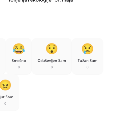
Smešno
Oduševljen Sam
Tužan Sam
0
0
0
jut Sam
0