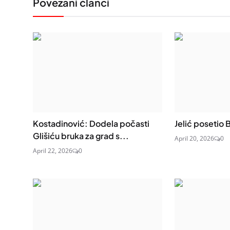
Povezani članci
Kostadinović: Dodela počasti
Jelić posetio 
Glišiću bruka za grad s...
April 20, 2026
0
April 22, 2026
0