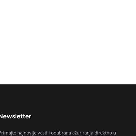
Newsletter
Primajte najnovije vesti i odabrana ažuriranja direktno u