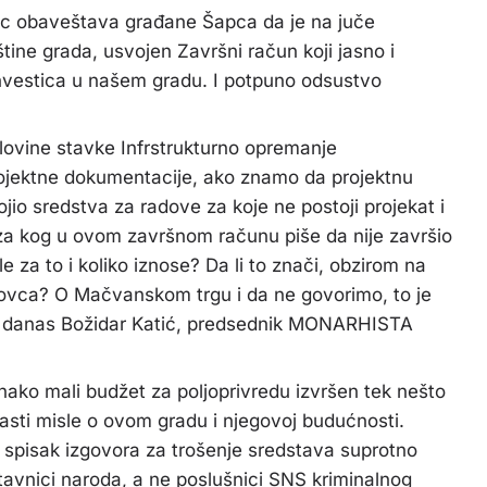
ac obaveštava građane Šapca da je na juče
štine grada, usvojen Završni račun koji jasno i
nvestica u našem gradu. I potpuno odsustvo
lovine stavke Infrstrukturno opremanje
jektne dokumentacije, ako znamo da projektnu
io sredstva za radove za koje ne postoji projekat i
, za kog u ovom završnom računu piše da nije završio
za to i koliko iznose? Da li to znači, obzirom na
 novca? O Mačvanskom trgu i da ne govorimo, to je
 je danas Božidar Katić, predsednik MONARHISTA
ako mali budžet za poljoprivredu izvršen tek nešto
asti misle o ovom gradu i njegovoj budućnosti.
 spisak izgovora za trošenje sredstava suprotno
tavnici naroda, a ne poslušnici SNS kriminalnog