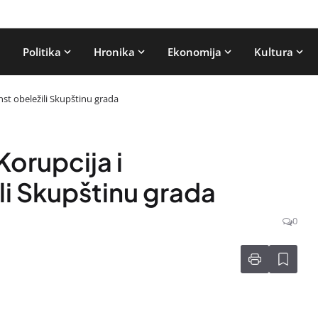
Politika
Hronika
Ekonomija
Kultura
t obeležili Skupštinu grada
orupcija i
i Skupštinu grada
0