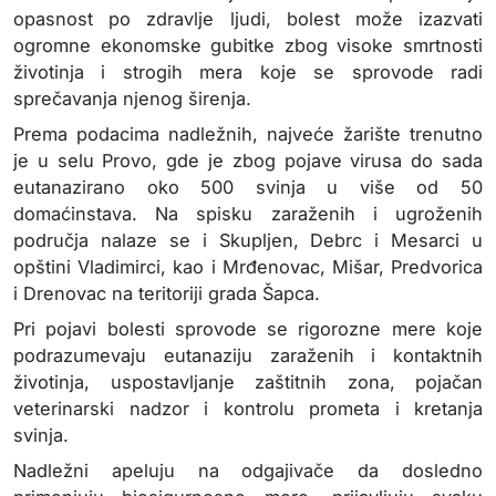
opasnost po zdravlje ljudi, bolest može izazvati
ogromne ekonomske gubitke zbog visoke smrtnosti
životinja i strogih mera koje se sprovode radi
sprečavanja njenog širenja.
Prema podacima nadležnih, najveće žarište trenutno
je u selu Provo, gde je zbog pojave virusa do sada
eutanazirano oko 500 svinja u više od 50
domaćinstava. Na spisku zaraženih i ugroženih
područja nalaze se i Skupljen, Debrc i Mesarci u
opštini Vladimirci, kao i Mrđenovac, Mišar, Predvorica
i Drenovac na teritoriji grada Šapca.
Pri pojavi bolesti sprovode se rigorozne mere koje
podrazumevaju eutanaziju zaraženih i kontaktnih
životinja, uspostavljanje zaštitnih zona, pojačan
veterinarski nadzor i kontrolu prometa i kretanja
svinja.
Nadležni apeluju na odgajivače da dosledno