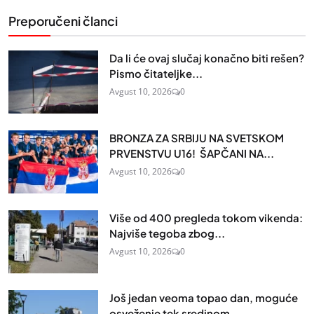
Preporučeni članci
Da li će ovaj slučaj konačno biti rešen?
Pismo čitateljke...
Avgust 10, 2026
0
BRONZA ZA SRBIJU NA SVETSKOM
PRVENSTVU U16! ŠAPČANI NA...
Avgust 10, 2026
0
Više od 400 pregleda tokom vikenda:
Najviše tegoba zbog...
Avgust 10, 2026
0
Još jedan veoma topao dan, moguće
osveženje tek sredinom...