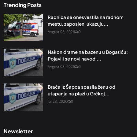
Trending Posts
Radnica se onesvestila na radnom
mestu, zaposleni ukazuju...
Avgust 08, 2026
0
Nakon drame na bazenu u Bogatiću:
Pojavili se novi navodi...
Avgust 03, 2026
0
Braća iz Šapca spasila ženu od
utapanja na plaži u Grčkoj...
Jul 23, 2026
0
Newsletter