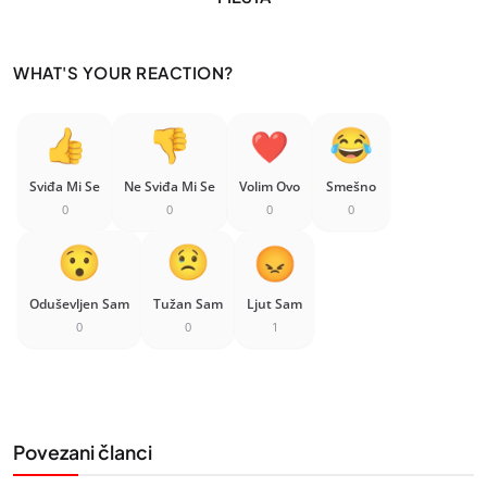
WHAT'S YOUR REACTION?
Sviđa Mi Se
Ne Sviđa Mi Se
Volim Ovo
Smešno
0
0
0
0
Oduševljen Sam
Tužan Sam
Ljut Sam
0
0
1
Povezani članci