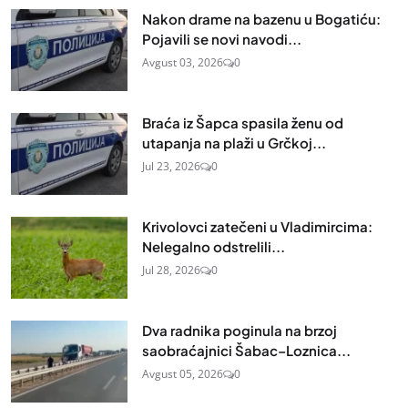
Nakon drame na bazenu u Bogatiću:
Pojavili se novi navodi...
Avgust 03, 2026
0
Braća iz Šapca spasila ženu od
utapanja na plaži u Grčkoj...
Jul 23, 2026
0
Krivolovci zatečeni u Vladimircima:
Nelegalno odstrelili...
Jul 28, 2026
0
Dva radnika poginula na brzoj
saobraćajnici Šabac–Loznica...
Avgust 05, 2026
0