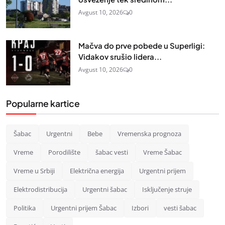
Avgust 10, 2026
0
Mačva do prve pobede u Superligi:
Vidakov srušio lidera...
Avgust 10, 2026
0
Popularne kartice
Šabac
Urgentni
Bebe
Vremenska prognoza
Vreme
Porodilište
šabac vesti
Vreme Šabac
Vreme u Srbiji
Električna energija
Urgentni prijem
Elektrodistribucija
Urgentni šabac
Isključenje struje
Politika
Urgentni prijem Šabac
Izbori
vesti šabac