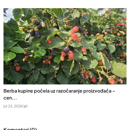
Berba kupine počela uz razočaranje proizvođača –
cen...
Jul 23, 2026
0
Komentari (
0
)