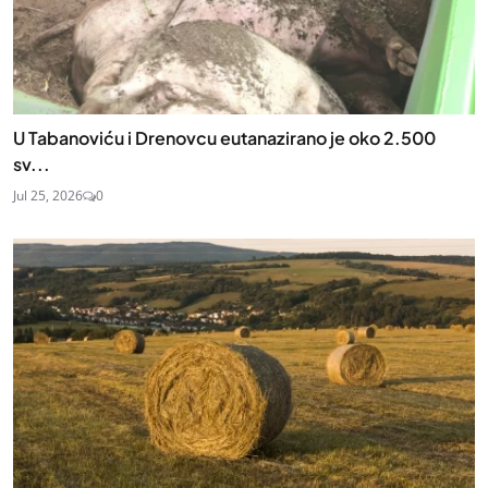
U Tabanoviću i Drenovcu eutanazirano je oko 2.500
sv...
Jul 25, 2026
0