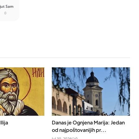
jut Sam
0
lija
Danas je Ognjena Marija: Jedan
od najpoštovanijih pr...
Jul 30, 2026
0