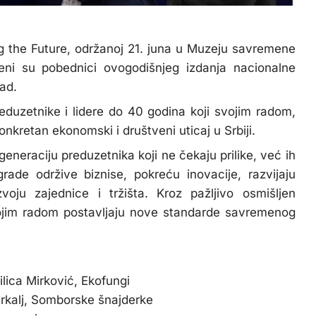
g the Future, održanoj 21. juna u Muzeju savremene
ni su pobednici ovogodišnjeg izdanja nacionalne
Sad.
eduzetnike i lidere do 40 godina koji svojim radom,
nkretan ekonomski i društveni uticaj u Srbiji.
eneraciju preduzetnika koji ne čekaju prilike, već ih
grade održive biznise, pokreću inovacije, razvijaju
ju zajednice i tržišta. Kroz pažljivo osmišljen
 svojim radom postavljaju nove standarde savremenog
lica Mirković, Ekofungi
rkalj, Somborske šnajderke