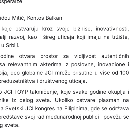
osperaize
idou Mitić, Kontos Balkan
oje ostvaruju kroz svoje biznise, inovativnosti,
ji razvoj, kao i šireg uticaja koji imaju na tržište,
 Srbiji.
ine otvara prostor za vidljivost autentičnih
 sa relevantnim akterima iz poslovne, inovacione i
bija, deo globalne JCI mreže prisutne u više od 100
preduzetništva i društvenog uticaja.
o JCI TOYP takmičenje, koje svake godine okuplja i
nike iz celog sveta. Ukoliko ostvare plasman na
a Svetski JCI kongres na Filipinima, gde se održava
 predstave svoj rad međunarodnoj publici i povežu se
og sveta.