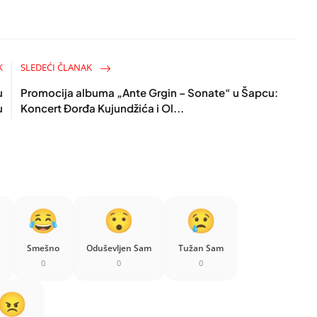
K
SLEDEĆI ČLANAK
u
Promocija albuma „Ante Grgin – Sonate“ u Šapcu:
u
Koncert Đorđa Kujundžića i Ol...
Smešno
Oduševljen Sam
Tužan Sam
0
0
0