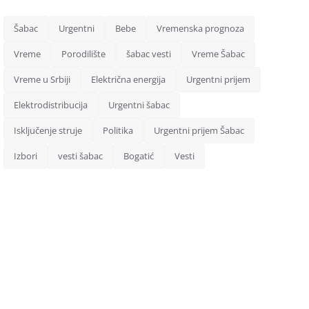
Šabac
Urgentni
Bebe
Vremenska prognoza
Vreme
Porodilište
šabac vesti
Vreme Šabac
Vreme u Srbiji
Električna energija
Urgentni prijem
Elektrodistribucija
Urgentni šabac
Isključenje struje
Politika
Urgentni prijem Šabac
Izbori
vesti šabac
Bogatić
Vesti