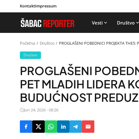
Kontakt
Impressum
Vesti
Društvo
Početna
Društvo
PROGLAŠENI POBEDNICI PROJEKTA THE5: P
Društvo
PROGLAŠENI POBEDNI
PET MLADIH LIDERA K
BUDUĆNOST PREDUZET
Jun 24, 2026 - 08:26