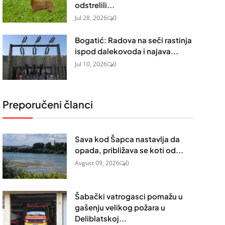
odstrelili...
Jul 28, 2026
0
Bogatić: Radova na seči rastinja
ispod dalekovoda i najava...
Jul 10, 2026
0
Preporučeni članci
Sava kod Šapca nastavlja da
opada, približava se koti od...
Avgust 09, 2026
0
Šabački vatrogasci pomažu u
gašenju velikog požara u
Deliblatskoj...