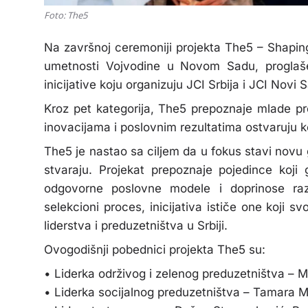
Foto: The5
Na završnoj ceremoniji projekta The5 – Shapin
umetnosti Vojvodine u Novom Sadu, proglaše
inicijative koju organizuju JCI Srbija i JCI Novi 
Kroz pet kategorija, The5 prepoznaje mlade pr
inovacijama i poslovnim rezultatima ostvaruju ko
The5 je nastao sa ciljem da u fokus stavi novu g
stvaraju. Projekat prepoznaje pojedince koji 
odgovorne poslovne modele i doprinose razvo
selekcioni proces, inicijativa ističe one koji
liderstva i preduzetništva u Srbiji.
Ovogodišnji pobednici projekta The5 su:
• Liderka održivog i zelenog preduzetništva – Mi
• Liderka socijalnog preduzetništva – Tamara M