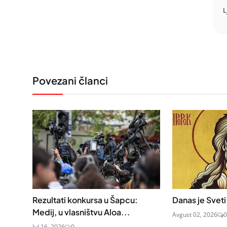
L
Povezani članci
Rezultati konkursa u Šapcu:
Danas je Sveti I
Medij, u vlasništvu Aloa...
Avgust 02, 2026
0
Jul 16, 2026
0