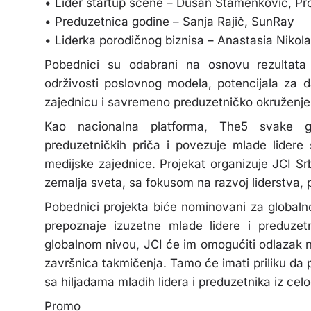
• Lider startup scene – Dušan Stamenković, Pr
• Preduzetnica godine – Sanja Rajič, SunRay
• Liderka porodičnog biznisa – Anastasia Nikola
Pobednici su odabrani na osnovu rezultata k
održivosti poslovnog modela, potencijala za dal
zajednicu i savremeno preduzetničko okruženje u
Kao nacionalna platforma, The5 svake god
preduzetničkih priča i povezuje mlade lidere
medijske zajednice. Projekat organizuje JCI Sr
zemalja sveta, sa fokusom na razvoj liderstva, 
Pobednici projekta biće nominovani za globaln
prepoznaje izuzetne mlade lidere i preduzet
globalnom nivou, JCI će im omogućiti odlazak n
završnica takmičenja. Tamo će imati priliku da
sa hiljadama mladih lidera i preduzetnika iz cel
Promo