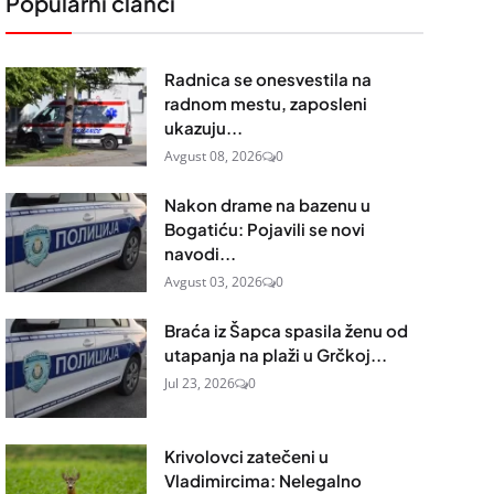
Popularni članci
Radnica se onesvestila na
radnom mestu, zaposleni
ukazuju...
Avgust 08, 2026
0
Nakon drame na bazenu u
Bogatiću: Pojavili se novi
navodi...
Avgust 03, 2026
0
Braća iz Šapca spasila ženu od
utapanja na plaži u Grčkoj...
Jul 23, 2026
0
Krivolovci zatečeni u
Vladimircima: Nelegalno