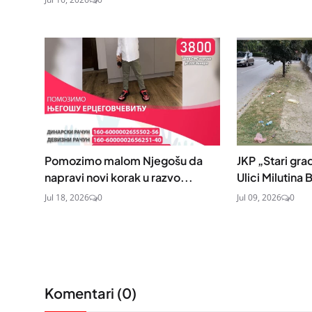
Pomozimo malom Njegošu da
JKP „Stari gra
napravi novi korak u razvo...
Ulici Milutina 
Jul 18, 2026
0
Jul 09, 2026
0
Komentari (
0
)