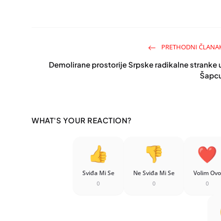
PRETHODNI ČLANA
Demolirane prostorije Srpske radikalne stranke 
Šapc
WHAT'S YOUR REACTION?
Sviđa Mi Se
Ne Sviđa Mi Se
Volim Ovo
0
0
0