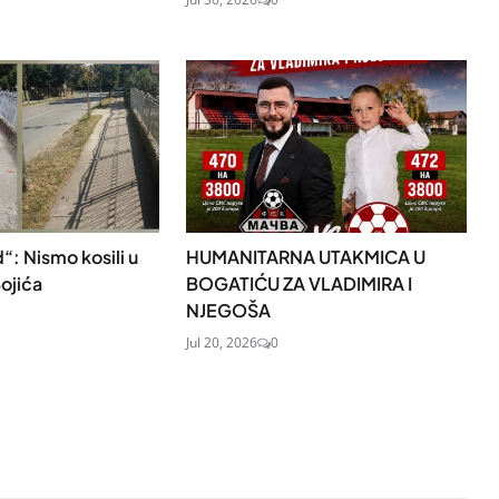
d“: Nismo kosili u
HUMANITARNA UTAKMICA U
Bojića
BOGATIĆU ZA VLADIMIRA I
NJEGOŠA
Jul 20, 2026
0