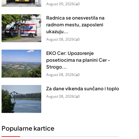
Avgust 09, 2026
0
Radnica se onesvestila na
radnom mestu, zaposleni
ukazuju...
Avgust 08, 2026
0
EKO Cer: Upozorenje
posetiocima na planini Cer -
Strogo...
Avgust 08, 2026
0
Za dane vikenda sunčano i toplo
Avgust 08, 2026
0
Popularne kartice