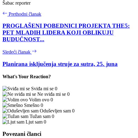
Šabac reporter
Prethodni članak
PROGLAŠENI POBEDNICI PROJEKTA THE5:
PET MLADIH LIDERA KOJI OBLIKUJU
BUDUĆNOST...
Sledeći članak
Planirana isključenja struje za sutra, 25. juna
What's Your Reaction?
Sviđa mi se
0
Ne sviđa mi se
0
Volim ovo
0
Smešno
0
Oduševljen sam
0
Tužan sam
0
Ljut sam
0
Povezani članci