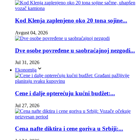
Kod Klenja zaplenjeno oko 20 tona sojine...
Avgust 04, 2026
Dve osobe povređene u saobraćajnoj nezgodi...
Jul 31, 2026
Ekonomija
Cene i dalje opterećuju kućni budžet:...
Jul 27, 2026
Cena nafte diktira i cene goriva u Srbiji:...