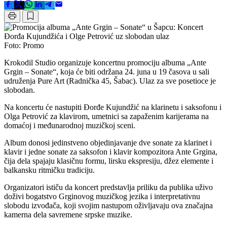
Foto: Promo
Krokodil Studio organizuje koncertnu promociju albuma „Ante
Grgin – Sonate“, koja će biti održana 24. juna u 19 časova u sali
udruženja Pure Art (Radnička 45, Šabac). Ulaz za sve posetioce je
slobodan.
Na koncertu će nastupiti Đorđe Kujundžić na klarinetu i saksofonu i
Olga Petrović za klavirom, umetnici sa zapaženim karijerama na
domaćoj i međunarodnoj muzičkoj sceni.
Album donosi jedinstveno objedinjavanje dve sonate za klarinet i
klavir i jedne sonate za saksofon i klavir kompozitora Ante Grgina,
čija dela spajaju klasičnu formu, lirsku ekspresiju, džez elemente i
balkansku ritmičku tradiciju.
Organizatori ističu da koncert predstavlja priliku da publika uživo
doživi bogatstvo Grginovog muzičkog jezika i interpretativnu
slobodu izvođača, koji svojim nastupom oživljavaju ova značajna
kamerna dela savremene srpske muzike.