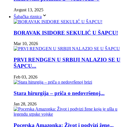
Avgust 13, 2025
Šabačka riznica
BORAVAK ISIDORE SEKULIĆ U ŠAPCU!
Mar 10, 2026
PRVI RENDGEN U SRBIJI NALAZIO SE U
ŠAPCU...
Feb 03, 2026
Stara hirurgija – priča o nedovršenoj...
Jan 28, 2026
Pocerska Amazonka: Život i podvizi žene...