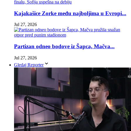
Kajakašice Zorke među najboljima u Evropi...
Jul 27, 2026
Partizan odneo bodove iz Šapca, Mačva...
Jul 27, 2026
Gledaj Reporter