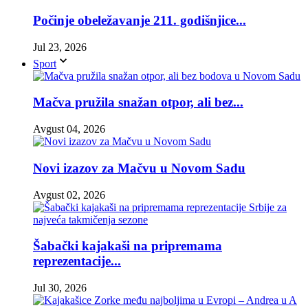
Počinje obeležavanje 211. godišnjice...
Jul 23, 2026
Sport
Mačva pružila snažan otpor, ali bez...
Avgust 04, 2026
Novi izazov za Mačvu u Novom Sadu
Avgust 02, 2026
Šabački kajakaši na pripremama
reprezentacije...
Jul 30, 2026