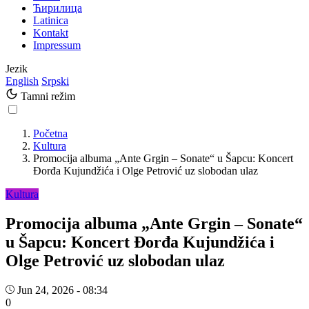
Ћирилица
Latinica
Kontakt
Impressum
Jezik
English
Srpski
Tamni režim
Početna
Kultura
Promocija albuma „Ante Grgin – Sonate“ u Šapcu: Koncert
Đorđa Kujundžića i Olge Petrović uz slobodan ulaz
Kultura
Promocija albuma „Ante Grgin – Sonate“
u Šapcu: Koncert Đorđa Kujundžića i
Olge Petrović uz slobodan ulaz
Jun 24, 2026 - 08:34
0