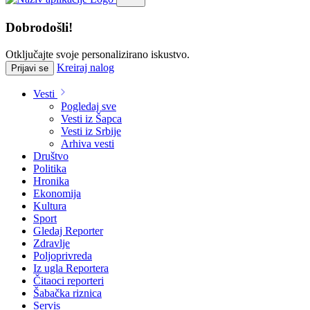
Dobrodošli!
Otključajte svoje personalizirano iskustvo.
Kreiraj nalog
Prijavi se
Vesti
Pogledaj sve
Vesti iz Šapca
Vesti iz Srbije
Arhiva vesti
Društvo
Politika
Hronika
Ekonomija
Kultura
Sport
Gledaj Reporter
Zdravlje
Poljoprivreda
Iz ugla Reportera
Čitaoci reporteri
Šabačka riznica
Servis