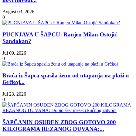
Avgust 03, 2026
0
PUCNJAVA U ŠAPCU: Ranjen Milan Ostojić
Sandokan?
Jul 09, 2026
0
Braća iz Šapca spasila ženu od utapanja na plaži u
Grčkoj...
Jul 23, 2026
0
ŠAPČANIN OSUĐEN ZBOG GOTOVO 200
KILOGRAMA REZANOG DUVANA:...