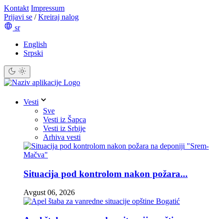
Kontakt
Impressum
Prijavi se
/
Kreiraj nalog
sr
English
Srpski
Vesti
Sve
Vesti iz Šapca
Vesti iz Srbije
Arhiva vesti
Situacija pod kontrolom nakon požara...
Avgust 06, 2026