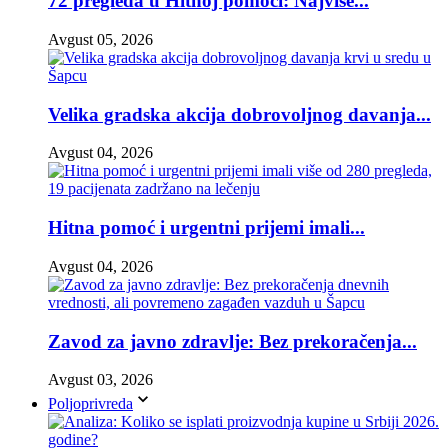
72 pregleda u Hitnoj pomoći: Najviše...
Avgust 05, 2026
Velika gradska akcija dobrovoljnog davanja...
Avgust 04, 2026
Hitna pomoć i urgentni prijemi imali...
Avgust 04, 2026
Zavod za javno zdravlje: Bez prekoračenja...
Avgust 03, 2026
Poljoprivreda