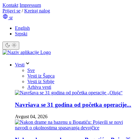
Kontakt
Impressum
Prijavi se
/
Kreiraj nalog
sr
English
Srpski
Vesti
Sve
Vesti iz Šapca
Vesti iz Srbije
Arhiva vesti
Navršava se 31 godina od početka operacije...
Avgust 04, 2026