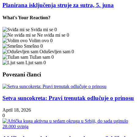
Planirana isključenja struje za sutra, 5. juna
What's Your Reaction?
Sviđa mi se
0
Ne sviđa mi se
0
Volim ovo
0
Smešno
0
Oduševljen sam
0
Tužan sam
0
Ljut sam
0
Povezani članci
Setva suncokreta: Pravi trenutak odlučuje o prinosu
April 18, 2026
0