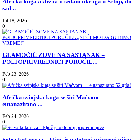
Afrička kuga aktivna u sedam okruga u Srbiji, do
sad...
Jul 18, 2026
0
GLAMOČIĆ ZOVE NA SASTANAK –
POLJOPRIVREDNICI PORUČIL...
Feb 23, 2026
0
Afrička svinjska kuga se širi Mačvom —
eutanazirano ...
Feb 24, 2026
0
Setva kukuruza – ključ je u dobroj pripremi njive