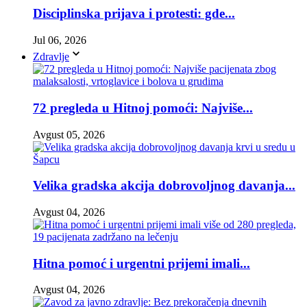
Disciplinska prijava i protesti: gde...
Jul 06, 2026
Zdravlje
72 pregleda u Hitnoj pomoći: Najviše...
Avgust 05, 2026
Velika gradska akcija dobrovoljnog davanja...
Avgust 04, 2026
Hitna pomoć i urgentni prijemi imali...
Avgust 04, 2026