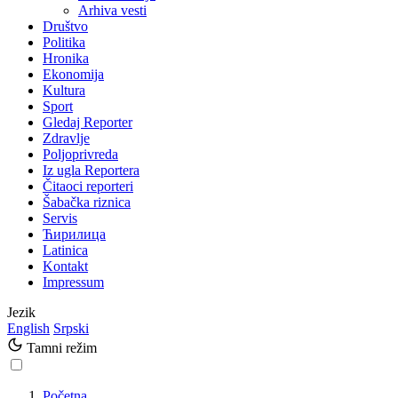
Arhiva vesti
Društvo
Politika
Hronika
Ekonomija
Kultura
Sport
Gledaj Reporter
Zdravlje
Poljoprivreda
Iz ugla Reportera
Čitaoci reporteri
Šabačka riznica
Servis
Ћирилица
Latinica
Kontakt
Impressum
Jezik
English
Srpski
Tamni režim
Početna