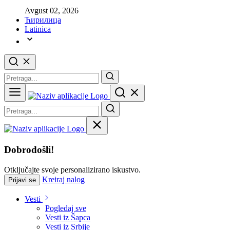
Avgust 02, 2026
Ћирилица
Latinica
Dobrodošli!
Otključajte svoje personalizirano iskustvo.
Kreiraj nalog
Prijavi se
Vesti
Pogledaj sve
Vesti iz Šapca
Vesti iz Srbije