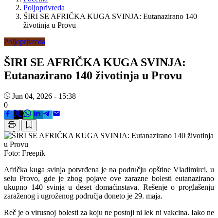
Poljoprivreda
ŠIRI SE AFRIČKA KUGA SVINJA: Eutanazirano 140
životinja u Provu
Poljoprivreda
ŠIRI SE AFRIČKA KUGA SVINJA:
Eutanazirano 140 životinja u Provu
Jun 04, 2026 - 15:38
0
Foto: Freepik
Afrička kuga svinja potvrđena je na području opštine Vladimirci, u
selu Provo, gde je zbog pojave ove zarazne bolesti eutanazirano
ukupno 140 svinja u deset domaćinstava. Rešenje o proglašenju
zaraženog i ugroženog područja doneto je 29. maja.
Reč je o virusnoj bolesti za koju ne postoji ni lek ni vakcina. Iako ne