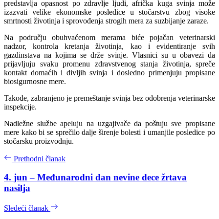
predstavlja opasnost po zdravlje ljudi, afrička kuga svinja može
izazvati velike ekonomske posledice u stočarstvu zbog visoke
smrtnosti životinja i sprovođenja strogih mera za suzbijanje zaraze.
Na području obuhvaćenom merama biće pojačan veterinarski
nadzor, kontrola kretanja životinja, kao i evidentiranje svih
gazdinstava na kojima se drže svinje. Vlasnici su u obavezi da
prijavljuju svaku promenu zdravstvenog stanja životinja, spreče
kontakt domaćih i divljih svinja i dosledno primenjuju propisane
biosigurnosne mere.
Takođe, zabranjeno je premeštanje svinja bez odobrenja veterinarske
inspekcije.
Nadležne službe apeluju na uzgajivače da poštuju sve propisane
mere kako bi se sprečilo dalje širenje bolesti i umanjile posledice po
stočarsku proizvodnju.
Prethodni članak
4. jun – Međunarodni dan nevine dece žrtava
nasilja
Sledeći članak