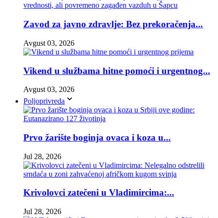
Zavod za javno zdravlje: Bez prekoračenja...
Avgust 03, 2026
Vikend u službama hitne pomoći i urgentnog...
Avgust 03, 2026
Poljoprivreda
Prvo žarište boginja ovaca i koza u...
Jul 28, 2026
Krivolovci zatečeni u Vladimircima:...
Jul 28, 2026