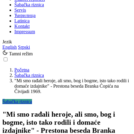
Šabačka riznica
Servis
Ћирилица
Latinica
Kontakt
Impressum
Jezik
English
Srpski
Tamni režim
Početna
Šabačka riznica
"Mi smo rađali heroje, ali smo, bog i bogme, isto tako rodili i
domaće izdajnike" - Prestona beseda Branka Ćopića na
Čivijadi 1969.
Šabačka riznica
"Mi smo rađali heroje, ali smo, bog i
bogme, isto tako rodili i domaće
izdajnike" - Prestona beseda Branka