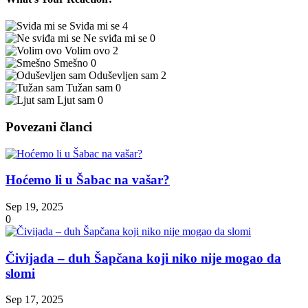
Sviđa mi se
4
Ne sviđa mi se
0
Volim ovo
2
Smešno
0
Oduševljen sam
2
Tužan sam
0
Ljut sam
0
Povezani članci
Hoćemo li u Šabac na vašar?
Sep 19, 2025
0
Čivijada – duh Šapčana koji niko nije mogao da
slomi
Sep 17, 2025