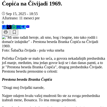
Ćopića na Čivijadi 1969.
Sep 15, 2025 - 18:55
Ažurirano: 11 meseci pre
0
Foto: Šabačka čivijada - pola veka smeha
Početka Čivijade se malo ko seća, a govora nekadašnjih predsednika
još manje, međutim, ima jedan govor koji se i dan danas pamti, a to
je "Prestona beseda Branka Ćopića", drugog predsednika Čivijade.
Prestonu besedu prenosimo u celosti:
Prestona beseda Branka Ćopića
"Dragi moj čivijaški narode,
Najpre odajem hvalu vašoj mudrosti što ste za svoga predsednika
izabrali mene, Bosanca. To ima mnogo prednosti.