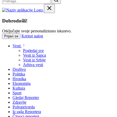
Dobrodošli!
Otključajte svoje personalizirano iskustvo.
Kreiraj nalog
Prijavi se
Vesti
Pogledaj sve
Vesti iz Šapca
Vesti iz Srbije
Arhiva vesti
Društvo
Politika
Hronika
Ekonomija
Kultura
Sport
Gledaj Reporter
Zdravlje
Poljoprivreda
Iz ugla Reportera
Čitaoci reporteri