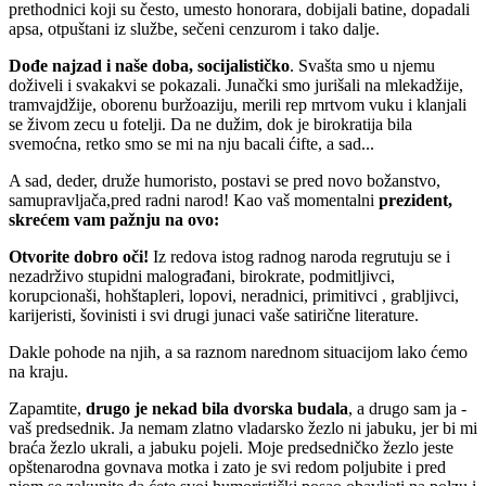
prethodnici koji su često, umesto honorara, dobijali batine, dopadali
apsa, otpuštani iz službe, sečeni cenzurom i tako dalje.
Dođe najzad i naše doba, socijalističko
. Svašta smo u njemu
doživeli i svakakvi se pokazali. Junački smo jurišali na mlekadžije,
tramvajdžije, oborenu buržoaziju, merili rep mrtvom vuku i klanjali
se živom zecu u fotelji. Da ne dužim, dok je birokratija bila
svemoćna, retko smo se mi na nju bacali ćifte, a sad...
A sad, deder, druže humoristo, postavi se pred novo božanstvo,
samupravljača,pred radni narod! Kao vaš momentalni
prezident,
skrećem vam pažnju na ovo:
Otvorite dobro oči!
Iz redova istog radnog naroda regrutuju se i
nezadrživo stupidni malograđani, birokrate, podmitljivci,
korupcionaši, hohštapleri, lopovi, neradnici, primitivci , grabljivci,
karijeristi, šovinisti i svi drugi junaci vaše satirične literature.
Dakle pohode na njih, a sa raznom narednom situacijom lako ćemo
na kraju.
Zapamtite,
drugo je nekad bila dvorska budala
, a drugo sam ja -
vaš predsednik. Ja nemam zlatno vladarsko žezlo ni jabuku, jer bi mi
braća žezlo ukrali, a jabuku pojeli. Moje predsedničko žezlo jeste
opštenarodna govnava motka i zato je svi redom poljubite i pred