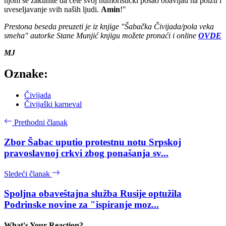
njom se zakunite da ćete svoj humoristički posao obavljati na polzu i
uveseljavanje svih naših ljudi.
Amin
!"
Prestona beseda preuzeti je iz knjige "Šabačka Čivijada/pola veka
smeha" autorke Stane Munjić knjigu možete pronaći i online
OVDE
MJ
Oznake:
Čivijada
Čivijaški karneval
Prethodni članak
Zbor Šabac uputio protestnu notu Srpskoj
pravoslavnoj crkvi zbog ponašanja sv...
Sledeći članak
Spoljna obaveštajna služba Rusije optužila
Podrinske novine za "ispiranje moz...
What's Your Reaction?