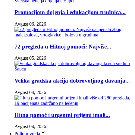
Promocijom dojenja i edukacijom trudnica...
Avgust 06, 2026
72 pregleda u Hitnoj pomoći: Najviše...
Avgust 05, 2026
Velika gradska akcija dobrovoljnog davanja...
Avgust 04, 2026
Hitna pomoć i urgentni prijemi imali...
Avgust 04, 2026
Poljoprivreda