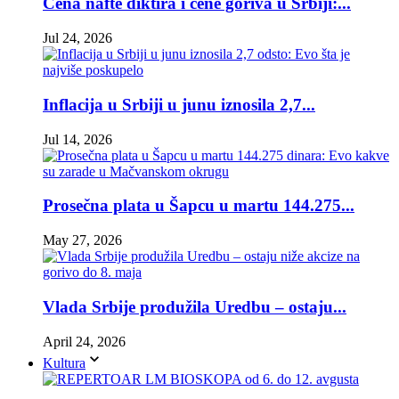
Cena nafte diktira i cene goriva u Srbiji:...
Jul 24, 2026
Inflacija u Srbiji u junu iznosila 2,7...
Jul 14, 2026
Prosečna plata u Šapcu u martu 144.275...
May 27, 2026
Vlada Srbije produžila Uredbu – ostaju...
April 24, 2026
Kultura