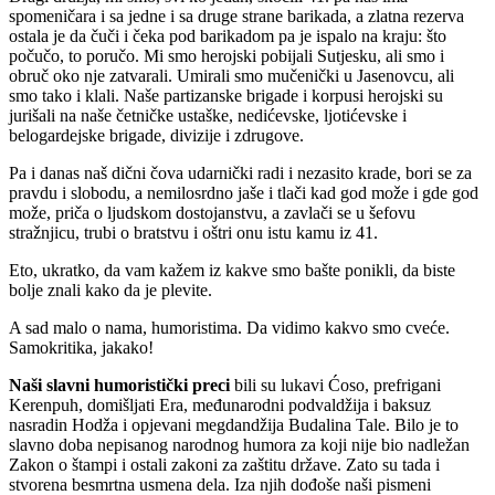
spomeničara i sa jedne i sa druge strane barikada, a zlatna rezerva
ostala je da čuči i čeka pod barikadom pa je ispalo na kraju: što
počučo, to poručo. Mi smo herojski pobijali Sutjesku, ali smo i
obruč oko nje zatvarali. Umirali smo mučenički u Jasenovcu, ali
smo tako i klali. Naše partizanske brigade i korpusi herojski su
jurišali na naše četničke ustaške, nedićevske, ljotićevske i
belogardejske brigade, divizije i zdrugove.
Pa i danas naš dični čova udarnički radi i nezasito krade, bori se za
pravdu i slobodu, a nemilosrdno jaše i tlači kad god može i gde god
može, priča o ljudskom dostojanstvu, a zavlači se u šefovu
stražnjicu, trubi o bratstvu i oštri onu istu kamu iz 41.
Eto, ukratko, da vam kažem iz kakve smo bašte ponikli, da biste
bolje znali kako da je plevite.
A sad malo o nama, humoristima. Da vidimo kakvo smo cveće.
Samokritika, jakako!
Naši slavni humoristički preci
bili su lukavi Ćoso, prefrigani
Kerenpuh, domišljati Era, međunarodni podvaldžija i baksuz
nasradin Hodža i opjevani megdandžija Budalina Tale. Bilo je to
slavno doba nepisanog narodnog humora za koji nije bio nadležan
Zakon o štampi i ostali zakoni za zaštitu države. Zato su tada i
stvorena besmrtna usmena dela. Iza njih dođoše naši pismeni