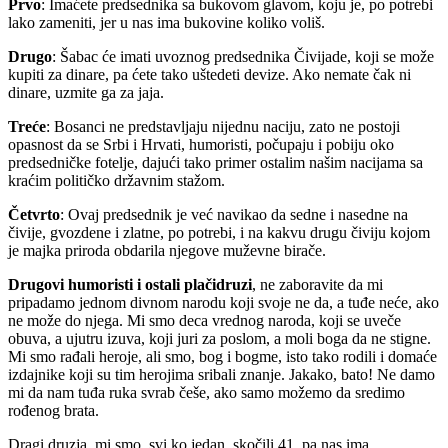
Prvo
: Imaćete predsednika sa bukovom glavom, koju je, po potrebi
lako zameniti, jer u nas ima bukovine koliko voliš.
Drugo
: Šabac će imati uvoznog predsednika Čivijade, koji se može
kupiti za dinare, pa ćete tako uštedeti devize. Ako nemate čak ni
dinare, uzmite ga za jaja.
Treće
: Bosanci ne predstavljaju nijednu naciju, zato ne postoji
opasnost da se Srbi i Hrvati, humoristi, počupaju i pobiju oko
predsedničke fotelje, dajući tako primer ostalim našim nacijama sa
kraćim političko državnim stažom.
Četvrto
: Ovaj predsednik je već navikao da sedne i nasedne na
čivije, gvozdene i zlatne, po potrebi, i na kakvu drugu čiviju kojom
je majka priroda obdarila njegove muževne birače.
Drugovi humoristi i ostali plačidruzi
, ne zaboravite da mi
pripadamo jednom divnom narodu koji svoje ne da, a tuđe neće, ako
ne može do njega. Mi smo deca vrednog naroda, koji se uveče
obuva, a ujutru izuva, koji juri za poslom, a moli boga da ne stigne.
Mi smo rađali heroje, ali smo, bog i bogme, isto tako rodili i domaće
izdajnike koji su tim herojima sribali znanje. Jakako, bato! Ne damo
mi da nam tuđa ruka svrab češe, ako samo možemo da sredimo
rođenog brata.
Dragi druzja, mi smo, svi ko jedan, skočili 41. pa nas ima