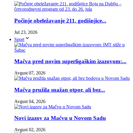
Počinje obeležavanje 211. godišnjice...
Jul 23, 2026
Sport
Mačva pred novim superligaškim izazovom:...
Avgust 07, 2026
Mačva pružila snažan otpor, ali bez...
Avgust 04, 2026
Novi izazov za Mačvu u Novom Sadu
Avgust 02, 2026