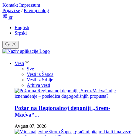
Kontakt
Impressum
Prijavi se
/
Kreiraj nalog
sr
English
Srpski
Vesti
Sve
Vesti iz Šapca
Vesti iz Srbije
Arhiva vesti
Požar na Regionalnoj deponiji „Srem-
Mačva“...
Avgust 07, 2026