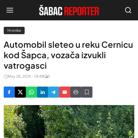
Hronika
Automobil sleteo u reku Cernicu
kod Šapca, vozača izvukli
vatrogasci
May 28, 2026 - 18:49
0