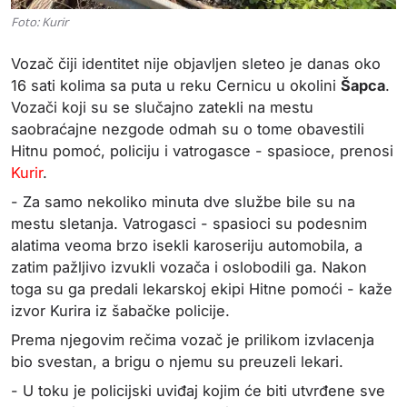
Foto: Kurir
Vozač čiji identitet nije objavljen sleteo je danas oko
16 sati kolima sa puta u reku Cernicu u okolini
Šapca
.
Vozači koji su se slučajno zatekli na mestu
saobraćajne nezgode odmah su o tome obavestili
Hitnu pomoć, policiju i
vatrogasce - spasioce, prenosi
Kurir
.
- Za samo nekoliko minuta dve službe bile su na
mestu sletanja. Vatrogasci - spasioci su podesnim
alatima veoma brzo isekli karoseriju automobila, a
zatim pažljivo izvukli vozača i oslobodili ga. Nakon
toga su ga predali lekarskoj ekipi Hitne pomoći - kaže
izvor Kurira iz šabačke policije.
Prema njegovim rečima vozač je prilikom izvlacenja
bio svestan, a brigu o njemu su preuzeli lekari.
- U toku je policijski uviđaj kojim će biti utvrđene sve