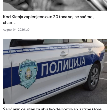
Kod Klenja zaplenjeno oko 20 tona sojine sačme,
uhap...
Avgust 04, 2026
0
Šapčanin osuđen za ubistvo deportovan iz Crne Gore