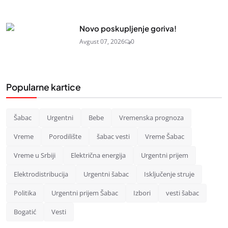
Novo poskupljenje goriva!
Avgust 07, 2026
0
Popularne kartice
Šabac
Urgentni
Bebe
Vremenska prognoza
Vreme
Porodilište
šabac vesti
Vreme Šabac
Vreme u Srbiji
Električna energija
Urgentni prijem
Elektrodistribucija
Urgentni šabac
Isključenje struje
Politika
Urgentni prijem Šabac
Izbori
vesti šabac
Bogatić
Vesti