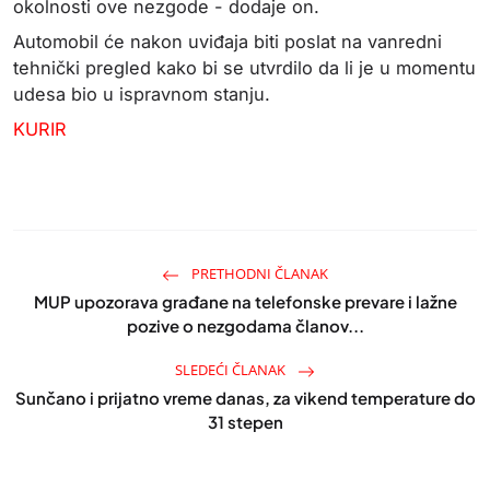
okolnosti ove nezgode - dodaje on.
Automobil će nakon uviđaja biti poslat na vanredni
tehnički pregled kako bi se utvrdilo da li je u momentu
udesa bio u ispravnom stanju.
KURIR
PRETHODNI ČLANAK
MUP upozorava građane na telefonske prevare i lažne
pozive o nezgodama članov...
SLEDEĆI ČLANAK
Sunčano i prijatno vreme danas, za vikend temperature do
31 stepen