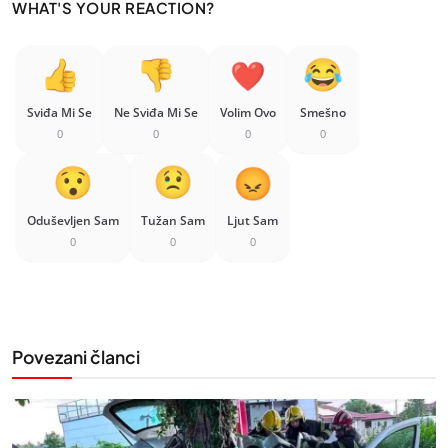
WHAT'S YOUR REACTION?
Sviđa Mi Se
Ne Sviđa Mi Se
Volim Ovo
Smešno
0
0
0
0
Oduševljen Sam
Tužan Sam
Ljut Sam
0
0
0
Povezani članci