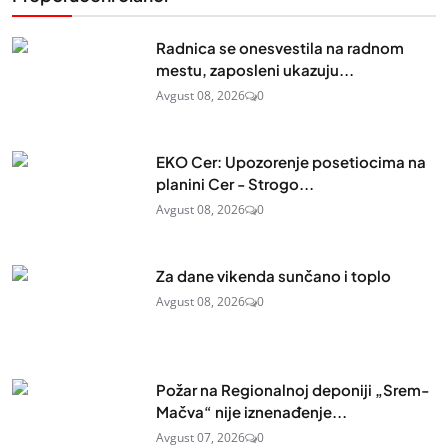
Radnica se onesvestila na radnom
mestu, zaposleni ukazuju...
Avgust 08, 2026
0
EKO Cer: Upozorenje posetiocima na
planini Cer - Strogo...
Avgust 08, 2026
0
Za dane vikenda sunčano i toplo
Avgust 08, 2026
0
Požar na Regionalnoj deponiji „Srem-
Mačva“ nije iznenađenje...
Avgust 07, 2026
0