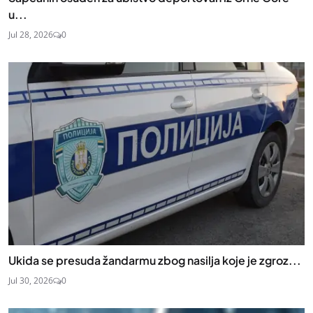
u...
Jul 28, 2026
0
Ukida se presuda žandarmu zbog nasilja koje je zgroz...
Jul 30, 2026
0