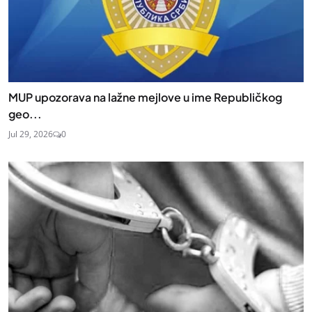
MUP upozorava na lažne mejlove u ime Republičkog
geo...
Jul 29, 2026
0