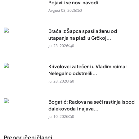
Pojavili se novi navodi...
Avgust 03, 2026
0
Braća iz Šapca spasila ženu od
utapanja na plaži u Grčkoj...
Jul 23, 2026
0
Krivolovci zatečeni u Vladimircima:
Nelegalno odstrelili...
Jul 28, 2026
0
Bogatić: Radova na seči rastinja ispod
dalekovoda i najava...
Jul 10, 2026
0
Preporučeni članci