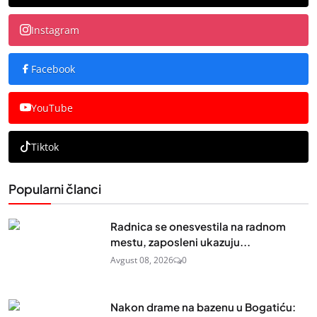
Instagram
Facebook
YouTube
Tiktok
Popularni članci
Radnica se onesvestila na radnom
mestu, zaposleni ukazuju...
Avgust 08, 2026
0
Nakon drame na bazenu u Bogatiću: