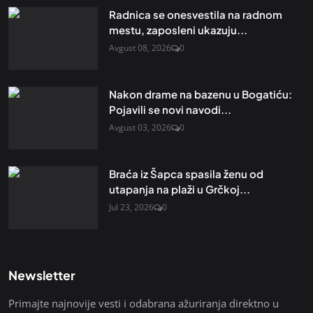
Radnica se onesvestila na radnom
mestu, zaposleni ukazuju...
Avgust 08, 2026
0
Nakon drame na bazenu u Bogatiću:
Pojavili se novi navodi...
Avgust 03, 2026
0
Braća iz Šapca spasila ženu od
utapanja na plaži u Grčkoj...
Jul 23, 2026
0
Newsletter
Primajte najnovije vesti i odabrana ažuriranja direktno u