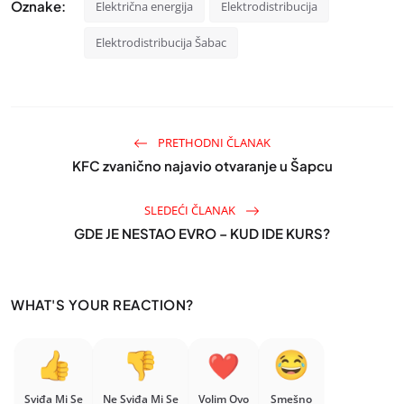
Oznake:
Električna energija
Elektrodistribucija
Elektrodistribucija Šabac
PRETHODNI ČLANAK
KFC zvanično najavio otvaranje u Šapcu
SLEDEĆI ČLANAK
GDE JE NESTAO EVRO – KUD IDE KURS?
WHAT'S YOUR REACTION?
Sviđa Mi Se
Ne Sviđa Mi Se
Volim Ovo
Smešno