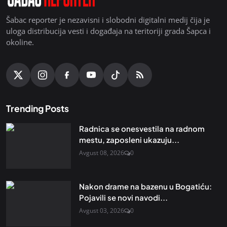
Šabac reporter je nezavisni i slobodni digitalni medij čija je
uloga distribucija vesti i događaja na teritoriji grada Šapca i
okoline.
Trending Posts
Radnica se onesvestila na radnom
mestu, zaposleni ukazuju...
Avgust 08, 2026
0
Nakon drame na bazenu u Bogatiću:
Pojavili se novi navodi...
Avgust 03, 2026
0