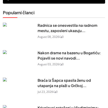
Popularni članci
Radnica se onesvestila na radnom
mestu, zaposleni ukazuju...
Avgust 08, 2026
0
Nakon drame na bazenu u Bogatiću:
Pojavili se novi navodi...
Avgust 03, 2026
0
Braća iz Šapca spasila ženu od
utapanja na plaži u Grčkoj...
Jul 23, 2026
0
Krivolovci zatečeni u Vladimircima: