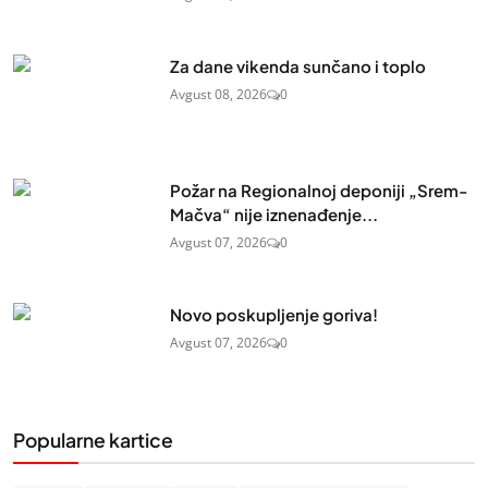
Za dane vikenda sunčano i toplo
Avgust 08, 2026
0
Požar na Regionalnoj deponiji „Srem-
Mačva“ nije iznenađenje...
Avgust 07, 2026
0
Novo poskupljenje goriva!
Avgust 07, 2026
0
Popularne kartice