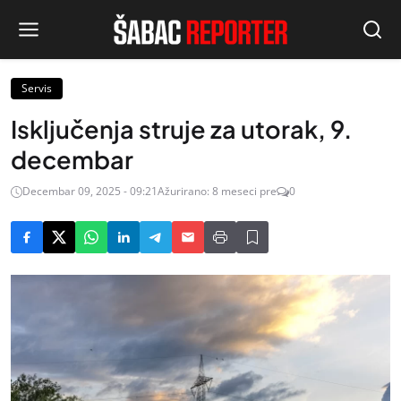
Servis
Isključenja struje za utorak, 9.
decembar
Decembar 09, 2025 - 09:21
Ažurirano: 8 meseci pre
0