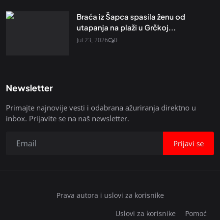
Braća iz Šapca spasila ženu od
utapanja na plaži u Grčkoj...
Jul 23, 2026
0
Newsletter
Primajte najnovije vesti i odabrana ažuriranja direktno u
inbox. Prijavite se na naš newsletter.
Prijavi se
Prava autora i uslovi za korisnike
Uslovi za korisnike
Pomoć