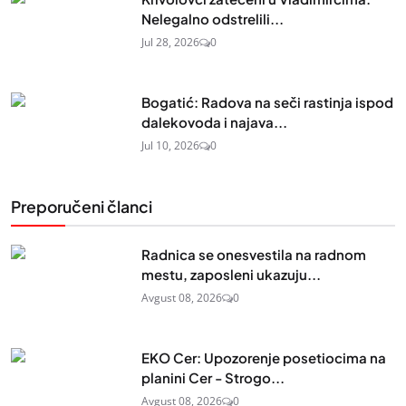
Nelegalno odstrelili...
Jul 28, 2026
0
Bogatić: Radova na seči rastinja ispod
dalekovoda i najava...
Jul 10, 2026
0
Preporučeni članci
Radnica se onesvestila na radnom
mestu, zaposleni ukazuju...
Avgust 08, 2026
0
EKO Cer: Upozorenje posetiocima na
planini Cer - Strogo...
Avgust 08, 2026
0