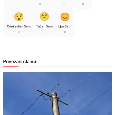
0
0
0
0
Oduševljen Sam
Tužan Sam
Ljut Sam
0
0
0
Povezani članci