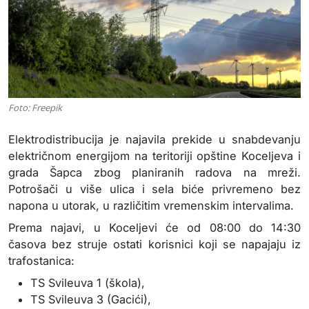
Foto: Freepik
Elektrodistribucija je najavila prekide u snabdevanju
električnom energijom na teritoriji opštine Koceljeva i
grada Šapca zbog planiranih radova na mreži.
Potrošači u više ulica i sela biće privremeno bez
napona u utorak, u različitim vremenskim intervalima.
Prema najavi, u Koceljevi će od 08:00 do 14:30
časova bez struje ostati korisnici koji se napajaju iz
trafostanica:
TS Svileuva 1 (škola),
TS Svileuva 3 (Gacići),