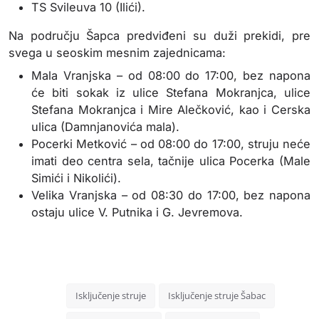
TS Svileuva 10 (Ilići).
Na području Šapca predviđeni su duži prekidi, pre
svega u seoskim mesnim zajednicama:
Mala Vranjska – od 08:00 do 17:00, bez napona
će biti sokak iz ulice Stefana Mokranjca, ulice
Stefana Mokranjca i Mire Alečković, kao i Cerska
ulica (Damnjanovića mala).
Pocerki Metković – od 08:00 do 17:00, struju neće
imati deo centra sela, tačnije ulica Pocerka (Male
Simići i Nikolići).
Velika Vranjska – od 08:30 do 17:00, bez napona
ostaju ulice V. Putnika i G. Jevremova.
Isključenje struje
Isključenje struje Šabac