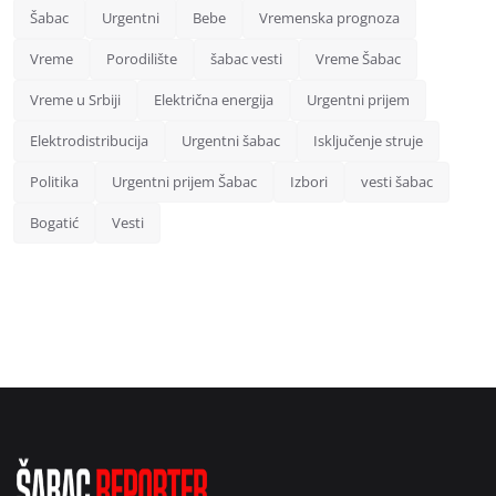
Šabac
Urgentni
Bebe
Vremenska prognoza
Vreme
Porodilište
šabac vesti
Vreme Šabac
Vreme u Srbiji
Električna energija
Urgentni prijem
Elektrodistribucija
Urgentni šabac
Isključenje struje
Politika
Urgentni prijem Šabac
Izbori
vesti šabac
Bogatić
Vesti