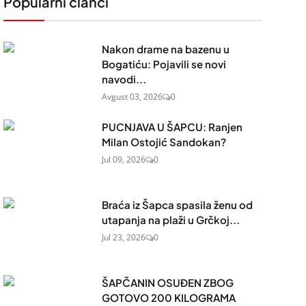
Popularni članci
Nakon drame na bazenu u
Bogatiću: Pojavili se novi
navodi...
Avgust 03, 2026
0
PUCNJAVA U ŠAPCU: Ranjen
Milan Ostojić Sandokan?
Jul 09, 2026
0
Braća iz Šapca spasila ženu od
utapanja na plaži u Grčkoj...
Jul 23, 2026
0
ŠAPČANIN OSUĐEN ZBOG
GOTOVO 200 KILOGRAMA