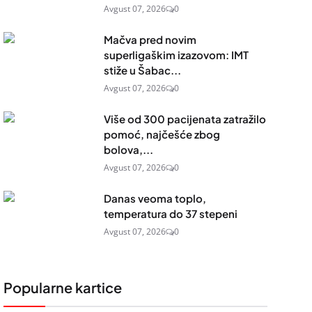
Avgust 07, 2026
0
Mačva pred novim
superligaškim izazovom: IMT
stiže u Šabac...
Avgust 07, 2026
0
Više od 300 pacijenata zatražilo
pomoć, najčešće zbog
bolova,...
Avgust 07, 2026
0
Danas veoma toplo,
temperatura do 37 stepeni
Avgust 07, 2026
0
Popularne kartice