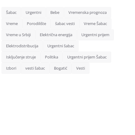
Šabac
Urgentni
Bebe
Vremenska prognoza
Vreme
Porodilište
šabac vesti
Vreme Šabac
Vreme u Srbiji
Električna energija
Urgentni prijem
Elektrodistribucija
Urgentni šabac
Isključenje struje
Politika
Urgentni prijem Šabac
Izbori
vesti šabac
Bogatić
Vesti