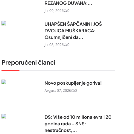
REZANOG DUVANA:...
Jul 09, 2026
0
UHAPŠEN ŠAPČANIN I JOŠ
DVOJICA MUŠKARACA:
Osumnjičeni da...
Jul 08, 2026
0
Preporučeni članci
Novo poskupljenje goriva!
Avgust 07, 2026
0
DS: Više od 10 miliona evra i 20
godina rada – SNS:
nestručnost,...