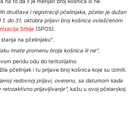
 na to da li je menjan broj košnica ili ne.
 društava i registraciji pčelinjaka, pčelar je dužan
od 1. do 31. oktobra prijavi broj košnica ovlašćenom
izacija Srbije
(SPOS).
 stanja na pčelinjaku".
njaku imate promenu broja košnica ili ne”
.
vom peridu odu do teritorijalno
ila pčelinjak i tu prijave broj košnica koje su izimili.
ljenoj redovnoj prijavi, overenu, sa datumom kada
 retroaktivno prijavljivanje”
, kažu u ovoj pčelarskoj