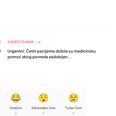
K
SLEDEĆI ČLANAK
!
Urgentni: Četiri pacijenta dobila su medicinsku
pomoć zbog povreda zadobijen...
Smešno
Oduševljen Sam
Tužan Sam
0
0
0