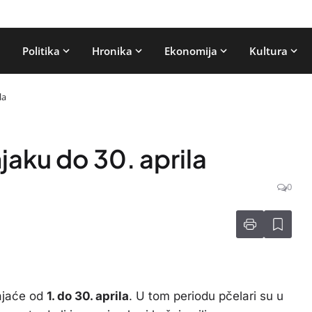
Politika
Hronika
Ekonomija
Kultura
la
njaku do 30. aprila
0
ajaće od
1. do 30. aprila
. U tom periodu pčelari su u