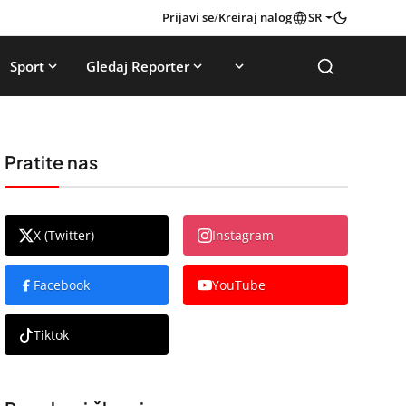
Prijavi se
/
Kreiraj nalog
SR
Sport
Gledaj Reporter
Pratite nas
X (Twitter)
Instagram
Facebook
YouTube
Tiktok