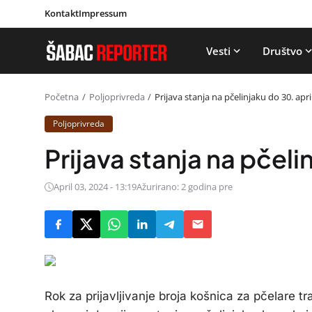
Kontakt
Impressum
Vesti
Društvo
Početna
Poljoprivreda
Prijava stanja na pčelinjaku do 30. apri
Poljoprivreda
Prijava stanja na pčeli
April 03, 2024 - 13:19
Ažurirano: 2 godina pre
Rok za prijavljivanje broja košnica za pčelare tr