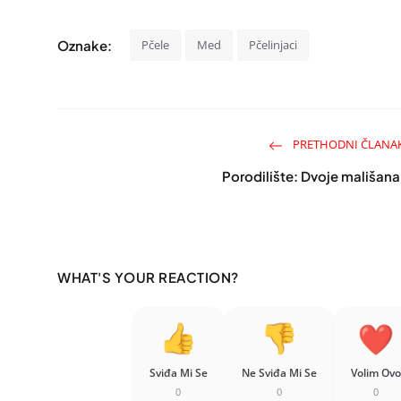
Oznake:
Pčele
Med
Pčelinjaci
PRETHODNI ČLANA
Porodilište: Dvoje mališana
WHAT'S YOUR REACTION?
Sviđa Mi Se
Ne Sviđa Mi Se
Volim Ovo
0
0
0