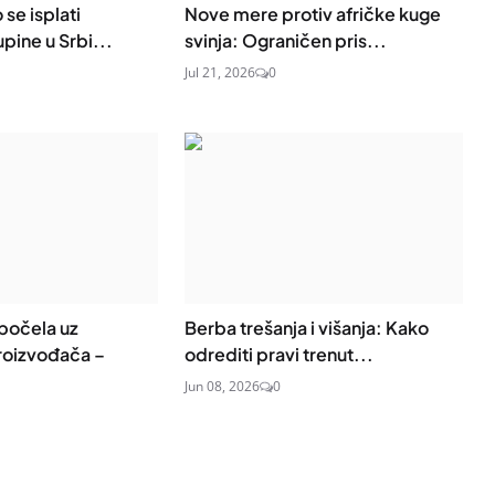
 se isplati
Nove mere protiv afričke kuge
pine u Srbi...
svinja: Ograničen pris...
Jul 21, 2026
0
počela uz
Berba trešanja i višanja: Kako
roizvođača –
odrediti pravi trenut...
Jun 08, 2026
0