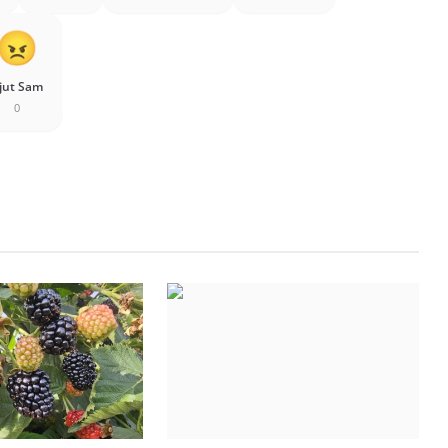
jut Sam
0