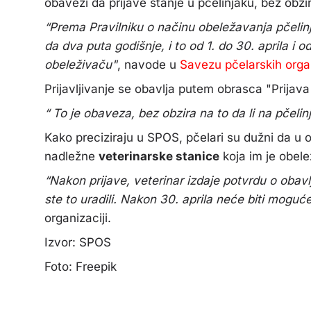
obavezi da prijave stanje u pčelinjaku, bez obzira
“Prema Pravilniku o načinu obeležavanja pčelinjih
da dva puta godišnje, i to od 1. do 30. aprila i 
obeleživaču"
, navode u
Savezu pčelarskih organ
Prijavljivanje se obavlja putem obrasca "Prijava
“ To je obaveza, bez obzira na to da li na pčeli
Kako preciziraju u SPOS, pčelari su dužni da u o
nadležne
veterinarske stanice
koja im je obelež
“Nakon prijave, veterinar izdaje potvrdu o obav
ste to uradili. Nakon 30. aprila neće biti moguće
organizaciji.
Izvor: SPOS
Foto: Freepik