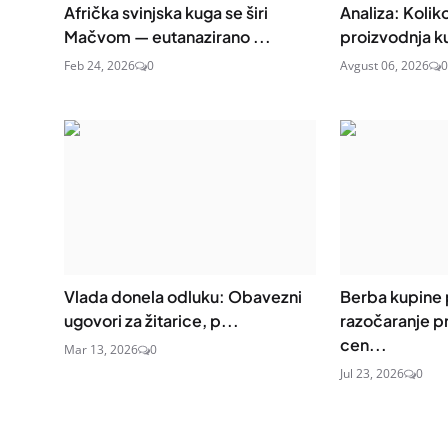
Afrička svinjska kuga se širi
Analiza: Koliko
Mačvom — eutanazirano ...
proizvodnja ku
Feb 24, 2026
0
Avgust 06, 2026
0
Vlada donela odluku: Obavezni
Berba kupine 
ugovori za žitarice, p...
razočaranje p
cen...
Mar 13, 2026
0
Jul 23, 2026
0