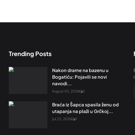
Trending Posts
Nakon drame na bazenu u
Bogatiću: Pojavili se novi
navodi...
Avgust 03, 2026
0
Braća iz Šapca spasila ženu od
utapanja na plaži u Grčkoj...
Jul 23, 2026
0