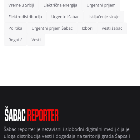
Vreme u Srbiji
Električna energija
Urgentni prijem
Elektrodistribucija
Urgentni šabac
Isključenje struje
Politika
Urgentni prijem Šabac
Izbori
vesti šabac
Bogatić
Vesti
Šabac reporter je nezavisni i slobodni digitalni medij čija je
uloga distribucija vesti i događaja na teritoriji grada Šapca i