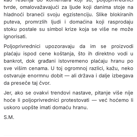
tvrde, omalovažavajući za ljude koji danima stoje na
hladnoći braneći svoju egzistenciju. Slike blokiranih
puteva, promrzlih ljudi i domaćina koji rasprodaju
stoku postale su simbol krize koja se više ne može
ignorisati.
Poljoprivrednici upozoravaju da im se proizvodi
plaćaju ispod cene koštanja, što ih direktno vodi u
bankrot, dok građani istovremeno plaćaju hranu po
sve višim cenama. U toj ogromnoj razlici, kažu, neko
ostvaruje enormnu dobit — ali država i dalje izbegava
da preseče taj čvor.
Jer, ako se ovakvi trendovi nastave, pitanje više nije
hoće li poljoprivrednici protestovati — već hoćemo li
uskoro uopšte imati domaću hranu.
S.M.