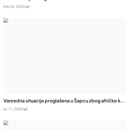
Feb 24, 2026
0
Vanredna situacija proglašena u Šapcu zbog afričke k...
Jul 17, 2026
0