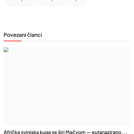
0
0
0
Povezani članci
Afrička svinjska kuga se širi Mačvom — eutanazirano ...