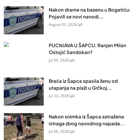
Nakon drame na bazenu u Bogatiću:
Pojavili se novi navodi...
Avgust 03, 2026
0
PUCNJAVA U ŠAPCU: Ranjen Milan
Ostojić Sandokan?
Jul 09, 2026
0
Braća iz Šapca spasila ženu od
utapanja na plaži u Grčkoj...
Jul 23, 2026
0
Nakon snimka iz Šapca zatražena
istraga zbog navodnog napada...
Jul 06, 2026
0