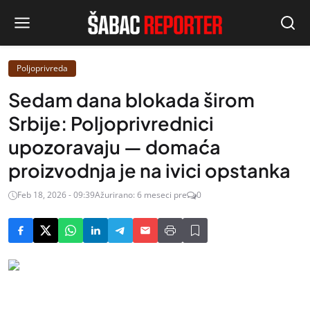
Poljoprivreda
Sedam dana blokada širom
Srbije: Poljoprivrednici
upozoravaju — domaća
proizvodnja je na ivici opstanka
Feb 18, 2026 - 09:39
Ažurirano: 6 meseci pre
0