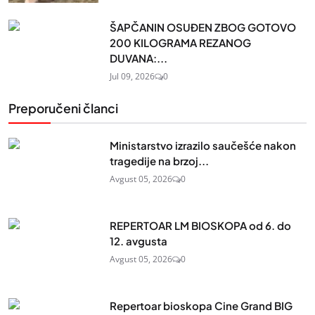
ŠAPČANIN OSUĐEN ZBOG GOTOVO
200 KILOGRAMA REZANOG
DUVANA:...
Jul 09, 2026
0
Preporučeni članci
Ministarstvo izrazilo saučešće nakon
tragedije na brzoj...
Avgust 05, 2026
0
REPERTOAR LM BIOSKOPA od 6. do
12. avgusta
Avgust 05, 2026
0
Repertoar bioskopa Cine Grand BIG