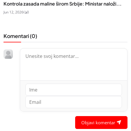
Kontrola zasada maline širom Srbije: Ministar naloži...
Jun 12, 2026
0
Komentari (
0
)
Objavi komentar