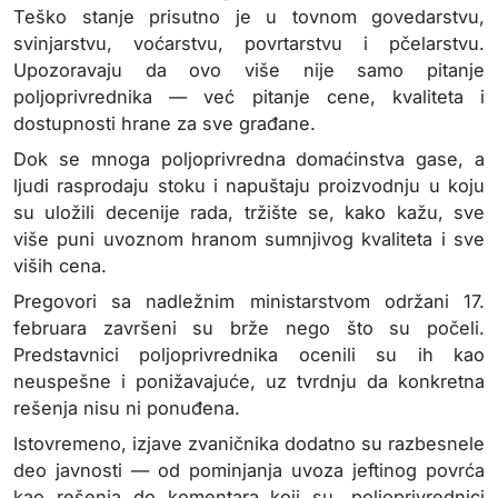
Teško stanje prisutno je u tovnom govedarstvu,
svinjarstvu, voćarstvu, povrtarstvu i pčelarstvu.
Upozoravaju da ovo više nije samo pitanje
poljoprivrednika — već pitanje cene, kvaliteta i
dostupnosti hrane za sve građane.
Dok se mnoga poljoprivredna domaćinstva gase, a
ljudi rasprodaju stoku i napuštaju proizvodnju u koju
su uložili decenije rada, tržište se, kako kažu, sve
više puni uvoznom hranom sumnjivog kvaliteta i sve
viših cena.
Pregovori sa nadležnim ministarstvom održani 17.
februara završeni su brže nego što su počeli.
Predstavnici poljoprivrednika ocenili su ih kao
neuspešne i ponižavajuće, uz tvrdnju da konkretna
rešenja nisu ni ponuđena.
Istovremeno, izjave zvaničnika dodatno su razbesnele
deo javnosti — od pominjanja uvoza jeftinog povrća
kao rešenja do komentara koji su, poljoprivrednici