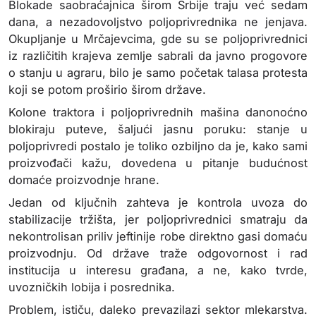
Blokade saobraćajnica širom Srbije traju već sedam
dana, a nezadovoljstvo poljoprivrednika ne jenjava.
Okupljanje u Mrčajevcima, gde su se poljoprivrednici
iz različitih krajeva zemlje sabrali da javno progovore
o stanju u agraru, bilo je samo početak talasa protesta
koji se potom proširio širom države.
Kolone traktora i poljoprivrednih mašina danonoćno
blokiraju puteve, šaljući jasnu poruku: stanje u
poljoprivredi postalo je toliko ozbiljno da je, kako sami
proizvođači kažu, dovedena u pitanje budućnost
domaće proizvodnje hrane.
Jedan od ključnih zahteva je kontrola uvoza do
stabilizacije tržišta, jer poljoprivrednici smatraju da
nekontrolisan priliv jeftinije robe direktno gasi domaću
proizvodnju. Od države traže odgovornost i rad
institucija u interesu građana, a ne, kako tvrde,
uvozničkih lobija i posrednika.
Problem, ističu, daleko prevazilazi sektor mlekarstva.