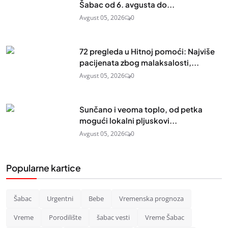
Šabac od 6. avgusta do...
Avgust 05, 2026
0
72 pregleda u Hitnoj pomoći: Najviše
pacijenata zbog malaksalosti,...
Avgust 05, 2026
0
Sunčano i veoma toplo, od petka
mogući lokalni pljuskovi...
Avgust 05, 2026
0
Popularne kartice
Šabac
Urgentni
Bebe
Vremenska prognoza
Vreme
Porodilište
šabac vesti
Vreme Šabac