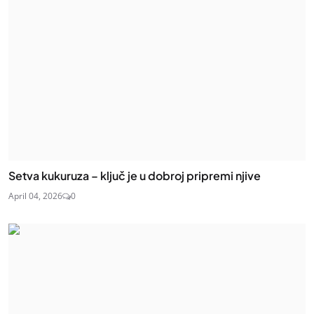
Setva kukuruza – ključ je u dobroj pripremi njive
April 04, 2026
0