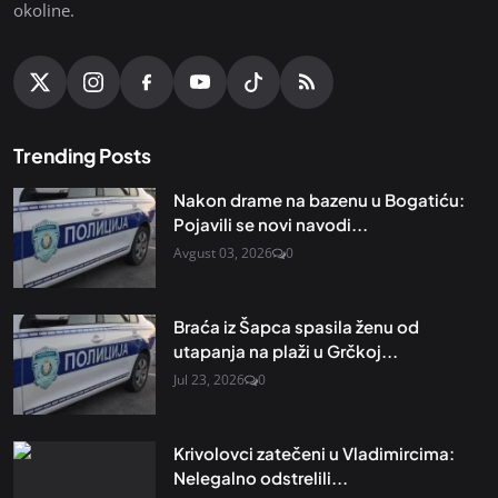
okoline.
Trending Posts
Nakon drame na bazenu u Bogatiću:
Pojavili se novi navodi...
Avgust 03, 2026
0
Braća iz Šapca spasila ženu od
utapanja na plaži u Grčkoj...
Jul 23, 2026
0
Krivolovci zatečeni u Vladimircima:
Nelegalno odstrelili...