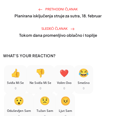
PRETHODNI ČLANAK
Planirana isključenja struje za sutra, 18. februar
SLEDEĆI ČLANAK
Tokom dana promenljivo oblačno i toplije
WHAT'S YOUR REACTION?
Sviđa Mi Se
Ne Sviđa Mi Se
Volim Ovo
Smešno
0
0
0
0
Oduševljen Sam
Tužan Sam
Ljut Sam