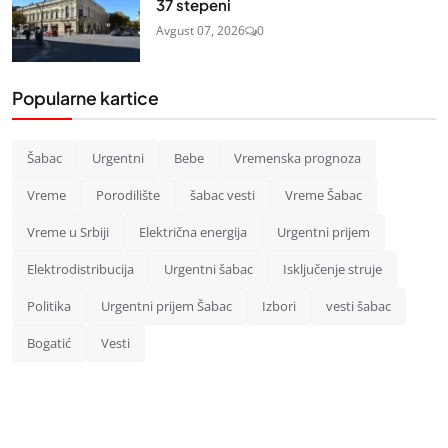
37 stepeni
Avgust 07, 2026
0
Popularne kartice
Šabac
Urgentni
Bebe
Vremenska prognoza
Vreme
Porodilište
šabac vesti
Vreme Šabac
Vreme u Srbiji
Električna energija
Urgentni prijem
Elektrodistribucija
Urgentni šabac
Isključenje struje
Politika
Urgentni prijem Šabac
Izbori
vesti šabac
Bogatić
Vesti