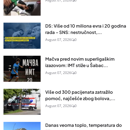
Avgust 07, 2026
0
DS: Više od 10 miliona evra i 20 godina
rada – SNS: nestručnost,...
Avgust 07, 2026
0
Mačva pred novim superligaškim
izazovom: IMT stiže u Šabac...
Avgust 07, 2026
0
Više od 300 pacijenata zatražilo
pomoć, najčešće zbog bolova,...
Avgust 07, 2026
0
Danas veoma toplo, temperatura do