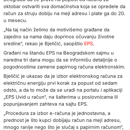
oktobar ostvariti sva domaćinstva koja se opredele da
račun za struju dobiju na mejl adresu i plate ga do 20.
u mesecu.
„Na taj način želimo da motivišemo građane da
zajedno sa nama daju doprinos očuvanju životne
sredine“, rekao je Bjeličić, saopštio
EPS
.
Građani na štandu EPS na Beogradskom sajmu u
naredna tri dana mogu da se informišu detaljnije o
pogodnostima zamene papirnog računa elektronskim.
Bjeličić je ukazao da je izbor elektronskog računa za
električnu energiju prvi korak za popust od sedam
odsto, a da to može da se uradi na portalu i aplikaciji
„EPS Uvid u račun“, na šalterima u poslovnicama ili
popunjavanjem zahteva na sajtu EPS.
„Procedura za izbor e-računa je jednostavna, a
prednost je što kupci dobijaju račun na mejl adresu,
mnogo ranije nego što je slučaj s papirnim računom“,