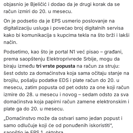
objasnio je Bjeličić i dodao da je drugi korak da se
račun izmiri do 20. u mesecu.
On je podsetio da je EPS usmerio poslovanje na
digitalizaciju usluga i povećao broj digitalnih servisa
kako bi komunikacija s kupcima tekla na što brži i lakši
način.
Podsetimo, kao što je portal N1 već pisao – građani,
prema saopštenju Elektroprivrede Srbije, mogu da
biraju između
tri vrste popusta
na račun za struju:
šest odsto za domaćinstva koja sama očitaju stanje na
brojilu, pošalju podatke EDS i plate račun do 20. u
mesecu, zatim popusta od pet odsto za one koji račun
izmire do 28. u mesecu i novog – sedam odsto za sva
domaćinstva koja papirni račun zamene elektronskim i
plate ga do 20. u mesecu.
„Domaćinstvo može da ostvari samo jedan popust i
samo odlučuje koji će od ponuđenih iskoristiti“,
saopštio je EPS 1. oktobra.