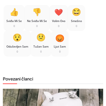
Sviđa Mi Se
Ne Sviđa Mi Se
Volim Ovo
Smešno
0
0
0
0
Oduševljen Sam
Tužan Sam
Ljut Sam
0
0
0
Povezani članci