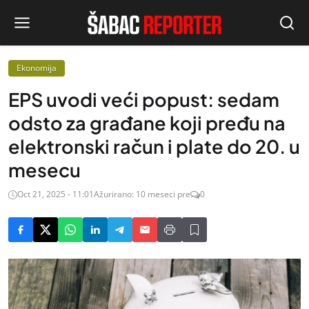
Ekonomija
EPS uvodi veći popust: sedam
odsto za građane koji pređu na
elektronski račun i plate do 20. u
mesecu
Oct 21, 2025 - 11:01
Ažurirano: 10 meseci pre
0