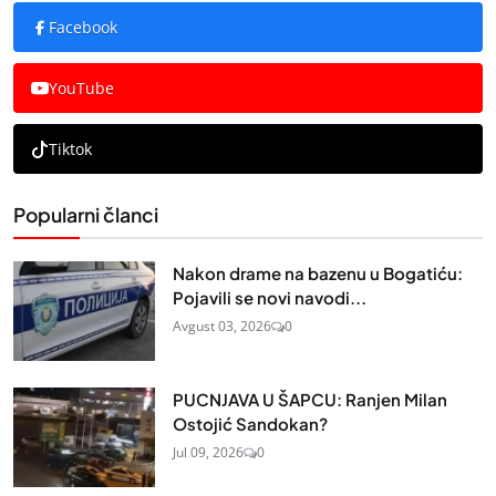
Facebook
YouTube
Tiktok
Popularni članci
Nakon drame na bazenu u Bogatiću:
Pojavili se novi navodi...
Avgust 03, 2026
0
PUCNJAVA U ŠAPCU: Ranjen Milan
Ostojić Sandokan?
Jul 09, 2026
0