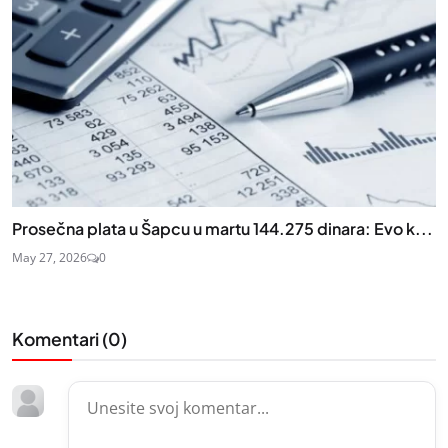
Prosečna plata u Šapcu u martu 144.275 dinara: Evo k...
May 27, 2026
0
Komentari (
0
)