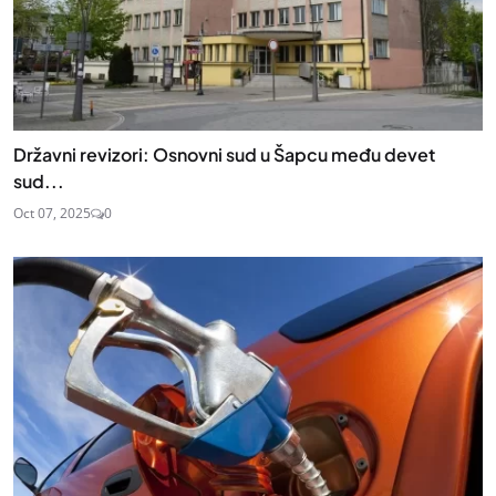
Državni revizori: Osnovni sud u Šapcu među devet
sud...
Oct 07, 2025
0