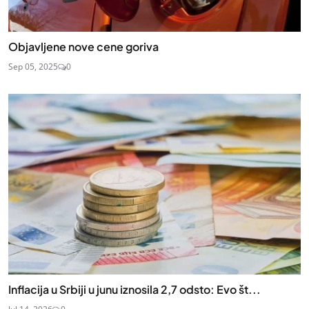
Objavljene nove cene goriva
Sep 05, 2025
0
Inflacija u Srbiji u junu iznosila 2,7 odsto: Evo št...