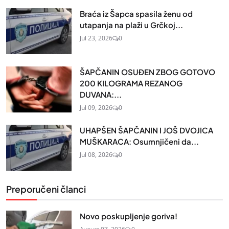
Braća iz Šapca spasila ženu od
utapanja na plaži u Grčkoj...
Jul 23, 2026
0
ŠAPČANIN OSUĐEN ZBOG GOTOVO
200 KILOGRAMA REZANOG
DUVANA:...
Jul 09, 2026
0
UHAPŠEN ŠAPČANIN I JOŠ DVOJICA
MUŠKARACA: Osumnjičeni da...
Jul 08, 2026
0
Preporučeni članci
Novo poskupljenje goriva!