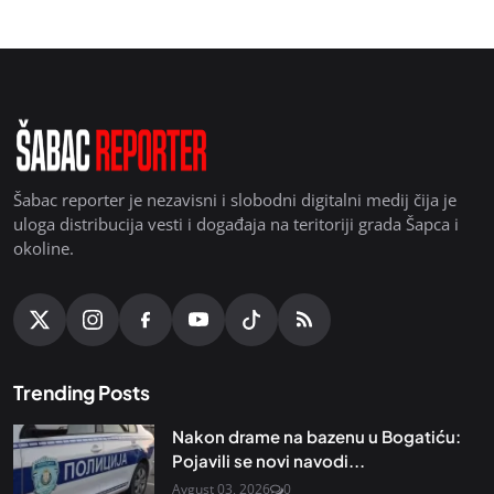
Šabac reporter je nezavisni i slobodni digitalni medij čija je
uloga distribucija vesti i događaja na teritoriji grada Šapca i
okoline.
Trending Posts
Nakon drame na bazenu u Bogatiću:
Pojavili se novi navodi...
Avgust 03, 2026
0