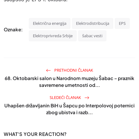
Električna energija
Elektrodistribucija
EPS
Oznake:
Elektroprivreda Srbije
šabac vesti
PRETHODNI ČLANAK
68. Oktobarski salon u Narodnom muzeju Šabac – praznik
savremene umetnosti od...
SLEDEĆI ČLANAK
Uhapšen državljanin BiH u Šapcu po Interpolovoj poternici
zbog ubistva i razb...
WHAT'S YOUR REACTION?