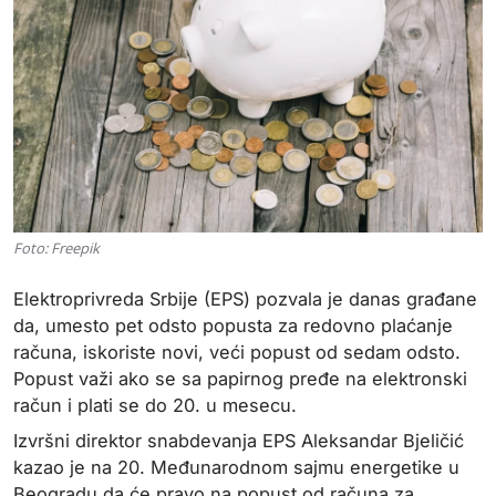
Foto: Freepik
Elektroprivreda Srbije (EPS) pozvala je danas građane
da, umesto pet odsto popusta za redovno plaćanje
računa, iskoriste novi, veći popust od sedam odsto.
Popust važi ako se sa papirnog pređe na elektronski
račun i plati se do 20. u mesecu.
Izvršni direktor snabdevanja EPS Aleksandar Bjeličić
kazao je na 20. Međunarodnom sajmu energetike u
Beogradu da će pravo na popust od računa za