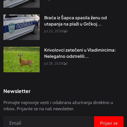
Braća iz Šapca spasila ženu od
utapanja na plaži u Grčkoj...
Jul 23, 2026
0
Krivolovci zatečeni u Vladimircima:
Nelegalno odstrelili...
Jul 28, 2026
0
Newsletter
Primajte najnovije vesti i odabrana ažuriranja direktno u
inbox. Prijavite se na naš newsletter.
Prijavi se