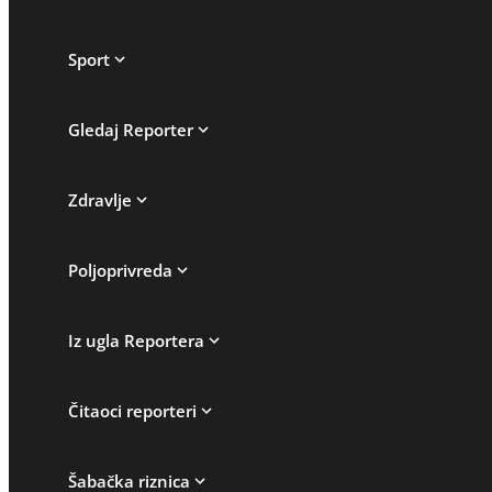
Sport
Gledaj Reporter
Zdravlje
Poljoprivreda
Iz ugla Reportera
Čitaoci reporteri
Šabačka riznica