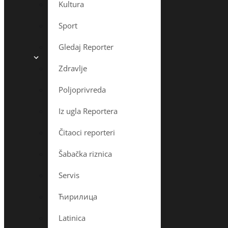
Kultura
Sport
Gledaj Reporter
Zdravlje
Poljoprivreda
Iz ugla Reportera
Čitaoci reporteri
Šabačka riznica
Servis
Ћирилица
Latinica