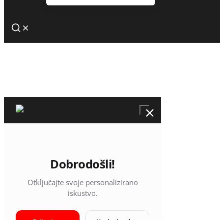
Dobrodošli!
Otključajte svoje personalizirano
iskustvo.