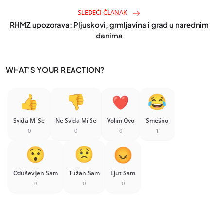
SLEDEĆI ČLANAK
RHMZ upozorava: Pljuskovi, grmljavina i grad u narednim
danima
WHAT'S YOUR REACTION?
Sviđa Mi Se
Ne Sviđa Mi Se
Volim Ovo
Smešno
0
0
0
1
Oduševljen Sam
Tužan Sam
Ljut Sam
0
0
0