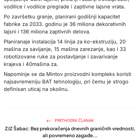
vodilice i vodilice pregrade i zaptivne lajsne vrata.
Po završetku granje, planirani godišnji kapacitet
fabrike za 2033. godinu je 36 miliona dekorativnih
lajsni i 136 miliona zaptivnih delova.
Planiranaje instalacija 14 linija za ko-ekstruziju, 20
mašina za savijanje, 15 mašina zarezanje, kao i 33
robotizovane ruke za postavljanje i zavarivanje
krajeva i 40mašina za.
Napominje se da Mintov proizvodni kompleks koristi
najsavremeniju BAT tehnologiju, pri čemu je strogo
definisan uticaj na okolinu.
PRETHODNI ČLANAK
ZJZ Šabac: Bez prekoračenja dnevnih graničnih vrednosti,
ali povremeno zagađe...