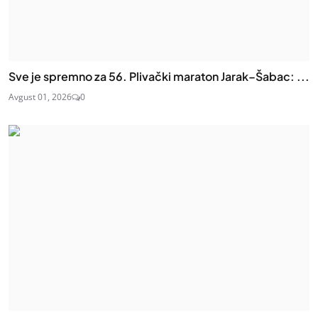
Sve je spremno za 56. Plivački maraton Jarak–Šabac: ...
Avgust 01, 2026
0