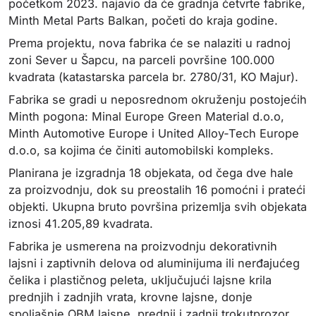
početkom 2023. najavio da će gradnja četvrte fabrike,
Minth Metal Parts Balkan, početi do kraja godine.
Prema projektu, nova fabrika će se nalaziti u radnoj
zoni Sever u Šapcu, na parceli površine 100.000
kvadrata (katastarska parcela br. 2780/31, KO Majur).
Fabrika se gradi u neposrednom okruženju postojećih
Minth pogona: Minal Europe Green Material d.o.o,
Minth Automotive Europe i United Alloy‑Tech Europe
d.o.o, sa kojima će činiti automobilski kompleks.
Planirana je izgradnja 18 objekata, od čega dve hale
za proizvodnju, dok su preostalih 16 pomoćni i prateći
objekti. Ukupna bruto površina prizemlja svih objekata
iznosi 41.205,89 kvadrata.
Fabrika je usmerena na proizvodnju dekorativnih
lajsni i zaptivnih delova od aluminijuma ili nerđajućeg
čelika i plastičnog peleta, uključujući lajsne krila
prednjih i zadnjih vrata, krovne lajsne, donje
spoljašnje OBM lajsne, prednji i zadnji trokutprozor,