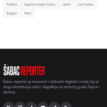
Politika
Urgentni prijem Šabac
Izbori
vesti šabac
Bogatić
Vesti
Šabac reporter je nezavisni i slobodni digitalni medij čija je
uloga distribucija vesti i događaja na teritoriji grada Šapca i
okoline.