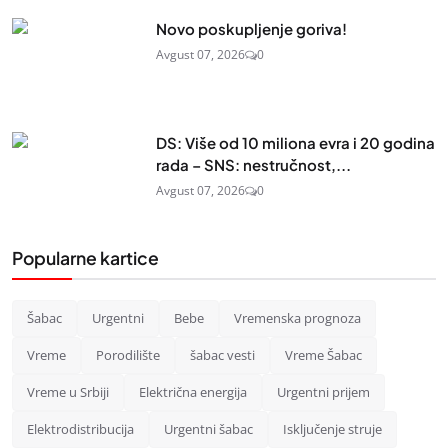
Novo poskupljenje goriva!
Avgust 07, 2026
0
DS: Više od 10 miliona evra i 20 godina
rada – SNS: nestručnost,...
Avgust 07, 2026
0
Popularne kartice
Šabac
Urgentni
Bebe
Vremenska prognoza
Vreme
Porodilište
šabac vesti
Vreme Šabac
Vreme u Srbiji
Električna energija
Urgentni prijem
Elektrodistribucija
Urgentni šabac
Isključenje struje