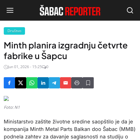
Društvo
Minth planira izgradnju četvrte
fabrike u Šapcu
Jun 01, 2026 - 15:25
0
Foto: N1
Ministarstvo zaštite životne sredine saopštilo je da je
kompanija Minth Metal Parts Balkan doo Šabac (MMB)
podnela zahtev za davanje saglasnosti na studiju o