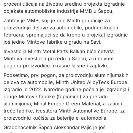
proceni uticaja na životnu sredinu projekta izgradnje
objekata automobilske industrije MMB u Šapcu.
Zahtev je MMB, koji je deo Minth grupacije za
proizvodnju delove za automobile, podneo krajem
februara, spremajući se da krene u projekat izgradnje
još jedne Mintove fabrike u gradu na Savi.
Investicija Minth Metal Parts Balkan biće četvrta
Mintova investicija po redu u Šapcu, a u novom
pogonu proizvodiće ukrasne lajsne i zaptivke.
Podsetimo, prvi pogon, za proizvodnju aluminijumskih
delova za automobile, Minth United AlloyTeck Europe
izgradio je 2022. Naredne godine počela je izgradnja i
druge Mintove fabrike (topionice) za preradu
aluminijuma, Minal Europe Green Material, a zatim i
treće fabrike, ivestitora Minth Automotive Europe, za
proizvodnju kućišta za baterije e-automobila.
Gradonačelnik Šapca Aleksandar Pajić je još