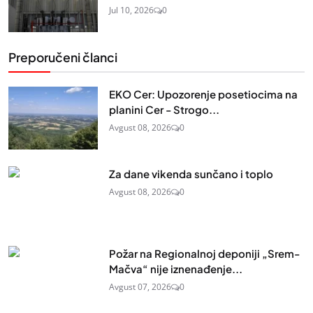
Jul 10, 2026
0
Preporučeni članci
EKO Cer: Upozorenje posetiocima na
planini Cer - Strogo...
Avgust 08, 2026
0
Za dane vikenda sunčano i toplo
Avgust 08, 2026
0
Požar na Regionalnoj deponiji „Srem-
Mačva“ nije iznenađenje...
Avgust 07, 2026
0