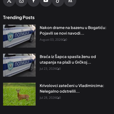
Trending Posts
Nakon drame na bazenu u Bogatiću:
Pojavili se novi navodi...
Avgust 03, 2026
0
Braća iz Šapca spasila ženu od
utapanja na plaži u Grčkoj...
Jul 23, 2026
0
Krivolovci zatečeni u Vladimircima:
Nelegalno odstrelili...
Jul 28, 2026
0