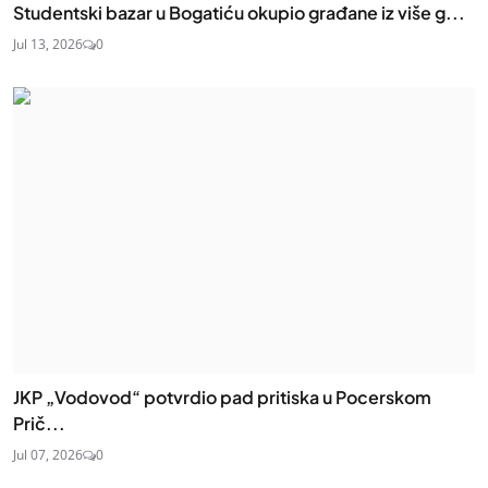
Studentski bazar u Bogatiću okupio građane iz više g...
Jul 13, 2026
0
JKP „Vodovod“ potvrdio pad pritiska u Pocerskom
Prič...
Jul 07, 2026
0