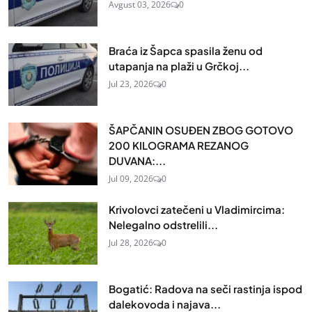
Avgust 03, 2026
0
Braća iz Šapca spasila ženu od
utapanja na plaži u Grčkoj...
Jul 23, 2026
0
ŠAPČANIN OSUĐEN ZBOG GOTOVO
200 KILOGRAMA REZANOG
DUVANA:...
Jul 09, 2026
0
Krivolovci zatečeni u Vladimircima:
Nelegalno odstrelili...
Jul 28, 2026
0
Bogatić: Radova na seči rastinja ispod
dalekovoda i najava...