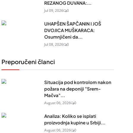
REZANOG DUVANA:...
Jul 09, 2026
0
UHAPŠEN ŠAPČANIN I JOŠ
DVOJICA MUŠKARACA:
Osumnjičeni da...
Jul 08, 2026
0
Preporučeni članci
Situacija pod kontrolom nakon
požara na deponiji "Srem-
Mačva"...
Avgust 06, 2026
0
Analiza: Koliko se isplati
proizvodnja kupine u Srbiji...
Avgust 06, 2026
0