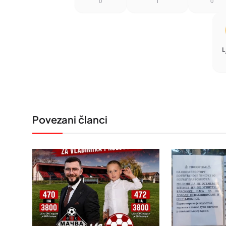
0
1
0
L
Povezani članci