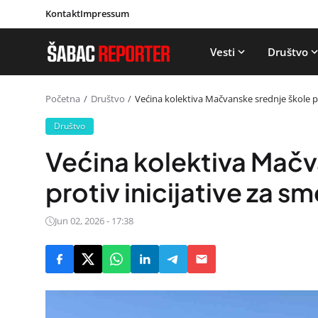
Kontakt
Impressum
Vesti
Društvo
Početna
Društvo
Većina kolektiva Mačvanske srednje škole pr
Društvo
Većina kolektiva Mačv
protiv inicijative za s
Jun 02, 2026 - 17:38