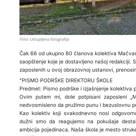
Foto: Ustupljena fotografija
Čak 66 od ukupno 80 članova kolektiva Mačvans
saopštenje koje je dostavljeno našoj redakciji. S
zaposlenih u ovoj obrazovnoj ustanovi, prenosim
"PISMO PODRŠKE DIREKTORU ŠKOLE
Predmet: Pismo podrške i izjašnjenje kolektiva 
Ovim putem mi, dole potpisani zaposleni „M
nedvosmisleno da pružimo punu i bezuslovnu p
Kao kolektiv koji svakodnevno nosi odgovorno
dužni smo da reagujemo na pokušaje destabili
ambicija pojedinaca. Naša škola je mesto struk