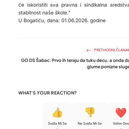
će iskoristiti sva pravna i sindikalna sredstva
stabilnost naše škole."
U Bogatiću, dana: 01.06.2026. godine
PRETHODNI ČLANA
GO DS Šabac: Prvo ih teraju da tuku decu, a onda d
glume ponizne slug
WHAT'S YOUR REACTION?
Sviđa Mi Se
Ne Sviđa Mi Se
Volim Ovo