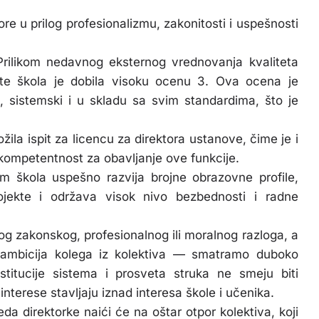
re u prilog profesionalizmu, zakonitosti i uspešnosti
rilikom nedavnog eksternog vrednovanja kvaliteta
te škola je dobila visoku ocenu 3. Ova ocena je
o, sistemski i u skladu sa svim standardima, što je
žila ispit za licencu za direktora ustanove, čime je i
kompetentnost za obavljanje ove funkcije.
om škola uspešno razvija brojne obrazovne profile,
rojekte i održava visok nivo bezbednosti i radne
g zakonskog, profesionalnog ili moralnog razloga, a
 ambicija kolega iz kolektiva — smatramo duboko
titucije sistema i prosveta struka ne smeju biti
nterese stavljaju iznad interesa škole i učenika.
a direktorke naići će na oštar otpor kolektiva, koji