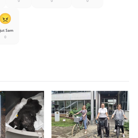
0
0
0
jut Sam
0