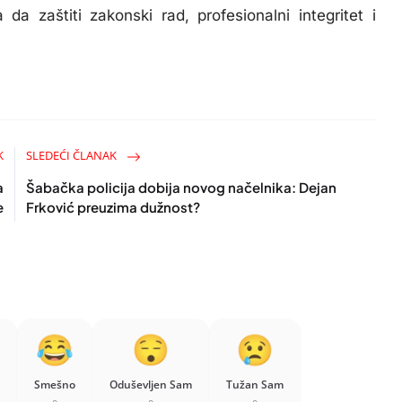
 da zaštiti zakonski rad, profesionalni integritet i
K
SLEDEĆI ČLANAK
a
Šabačka policija dobija novog načelnika: Dejan
e
Frković preuzima dužnost?
Smešno
Oduševljen Sam
Tužan Sam