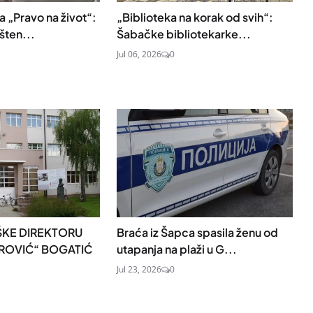
 „Pravo na život“:
„Biblioteka na korak od svih“:
šten...
Šabačke bibliotekarke...
Jul 06, 2026
0
KE DIREKTORU
Braća iz Šapca spasila ženu od
TROVIĆ“ BOGATIĆ
utapanja na plaži u G...
Jul 23, 2026
0