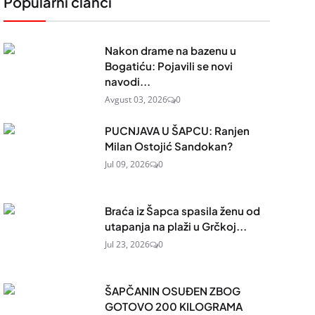
Popularni članci
Nakon drame na bazenu u
Bogatiću: Pojavili se novi
navodi...
Avgust 03, 2026
0
PUCNJAVA U ŠAPCU: Ranjen
Milan Ostojić Sandokan?
Jul 09, 2026
0
Braća iz Šapca spasila ženu od
utapanja na plaži u Grčkoj...
Jul 23, 2026
0
ŠAPČANIN OSUĐEN ZBOG
GOTOVO 200 KILOGRAMA