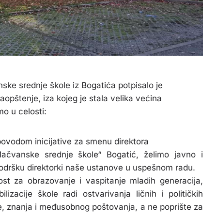
ke srednje škole iz Bogatića potpisalo je
aopštenje, iza kojeg je stala velika većina
o u celosti:
povodom inicijative za smenu direktora
ačvanske srednje škole“ Bogatić, želimo javno i
odršku direktorki naše ustanove u uspešnom radu.
st za obrazovanje i vaspitanje mladih generacija,
zacije škole radi ostvarivanja ličnih i političkih
e, znanja i međusobnog poštovanja, a ne poprište za