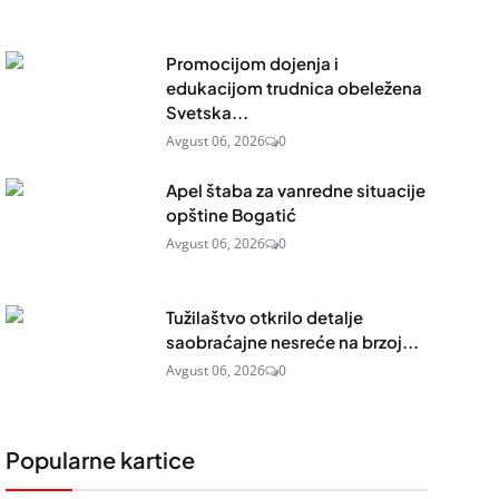
Promocijom dojenja i
edukacijom trudnica obeležena
Svetska...
Avgust 06, 2026
0
Apel štaba za vanredne situacije
opštine Bogatić
Avgust 06, 2026
0
Tužilaštvo otkrilo detalje
saobraćajne nesreće na brzoj...
Avgust 06, 2026
0
Popularne kartice