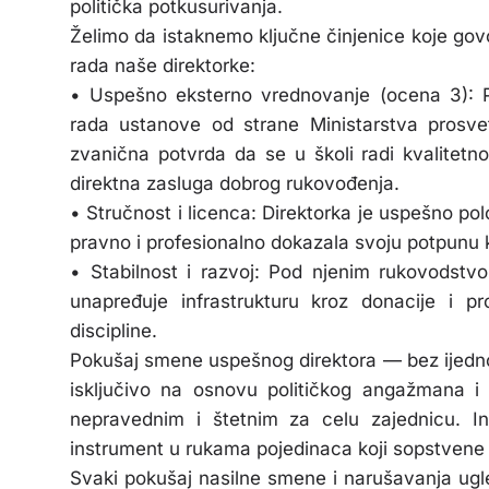
politička potkusurivanja.
Želimo da istaknemo ključne činjenice koje govo
rada naše direktorke:
• Uspešno eksterno vrednovanje (ocena 3): P
rada ustanove od strane Ministarstva prosve
zvanična potvrda da se u školi radi kvalitetn
direktna zasluga dobrog rukovođenja.
• Stručnost i licenca: Direktorka je uspešno polo
pravno i profesionalno dokazala svoju potpunu 
• Stabilnost i razvoj: Pod njenim rukovodstv
unapređuje infrastrukturu kroz donacije i p
discipline.
Pokušaj smene uspešnog direktora — bez ijedno
isključivo na osnovu političkog angažmana i
nepravednim i štetnim za celu zajednicu. Ins
instrument u rukama pojedinaca koji sopstvene i
Svaki pokušaj nasilne smene i narušavanja ugled