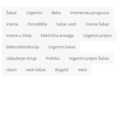
Šabac
Urgentni
Bebe
Vremenska prognoza
Vreme
Porodilište
šabac vesti
Vreme Šabac
Vreme u Srbiji
Električna energija
Urgentni prijem
Elektrodistribucija
Urgentni šabac
Isključenje struje
Politika
Urgentni prijem Šabac
Izbori
vesti šabac
Bogatić
Vesti