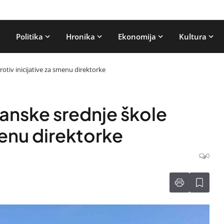
Politika
Hronika
Ekonomija
Kultura
otiv inicijative za smenu direktorke
anske srednje škole
menu direktorke
0