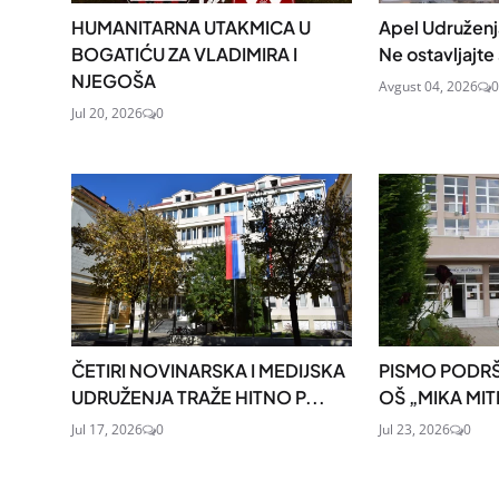
HUMANITARNA UTAKMICA U
Apel Udruženja
BOGATIĆU ZA VLADIMIRA I
Ne ostavljajte 
NJEGOŠA
Avgust 04, 2026
0
Jul 20, 2026
0
ČETIRI NOVINARSKA I MEDIJSKA
PISMO PODRŠ
UDRUŽENJA TRAŽE HITNO P...
OŠ „MIKA MI
Jul 17, 2026
0
Jul 23, 2026
0